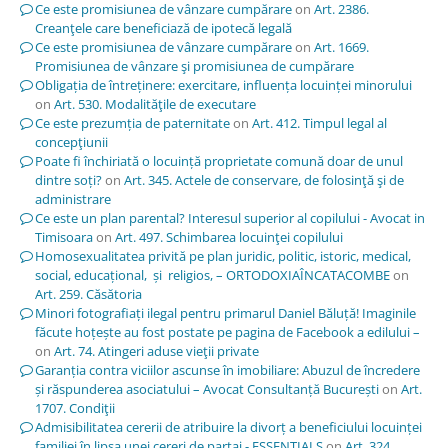
Ce este promisiunea de vânzare cumpărare
on
Art. 2386.
Creanţele care beneficiază de ipotecă legală
Ce este promisiunea de vânzare cumpărare
on
Art. 1669.
Promisiunea de vânzare şi promisiunea de cumpărare
Obligația de întreținere: exercitare, influența locuinței minorului
on
Art. 530. Modalităţile de executare
Ce este prezumția de paternitate
on
Art. 412. Timpul legal al
concepţiunii
Poate fi închiriată o locuință proprietate comună doar de unul
dintre soți?
on
Art. 345. Actele de conservare, de folosinţă şi de
administrare
Ce este un plan parental? Interesul superior al copilului - Avocat in
Timisoara
on
Art. 497. Schimbarea locuinţei copilului
Homosexualitatea privită pe plan juridic, politic, istoric, medical,
social, educațional, și religios, – ORTODOXIAÎNCATACOMBE
on
Art. 259. Căsătoria
Minori fotografiați ilegal pentru primarul Daniel Băluță! Imaginile
făcute hoțește au fost postate pe pagina de Facebook a edilului –
on
Art. 74. Atingeri aduse vieţii private
Garanția contra viciilor ascunse în imobiliare: Abuzul de încredere
și răspunderea asociatului – Avocat Consultanță București
on
Art.
1707. Condiţii
Admisibilitatea cererii de atribuire la divorț a beneficiului locuinței
familiei în lipsa unei cereri de partaj - ESSENTIALS
on
Art. 324.