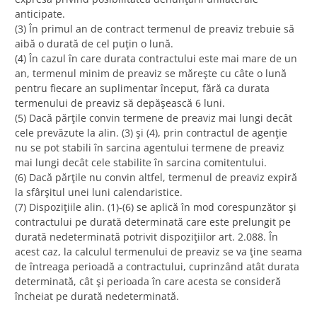
anticipate.
(3) În primul an de contract termenul de preaviz trebuie să
aibă o durată de cel puţin o lună.
(4) În cazul în care durata contractului este mai mare de un
an, termenul minim de preaviz se măreşte cu câte o lună
pentru fiecare an suplimentar început, fără ca durata
termenului de preaviz să depăşească 6 luni.
(5) Dacă părţile convin termene de preaviz mai lungi decât
cele prevăzute la alin. (3) şi (4), prin contractul de agenţie
nu se pot stabili în sarcina agentului termene de preaviz
mai lungi decât cele stabilite în sarcina comitentului.
(6) Dacă părţile nu convin altfel, termenul de preaviz expiră
la sfârşitul unei luni calendaristice.
(7) Dispoziţiile alin. (1)-(6) se aplică în mod corespunzător şi
contractului pe durată determinată care este prelungit pe
durată nedeterminată potrivit dispoziţiilor art. 2.088. În
acest caz, la calculul termenului de preaviz se va ţine seama
de întreaga perioadă a contractului, cuprinzând atât durata
determinată, cât şi perioada în care acesta se consideră
încheiat pe durată nedeterminată.