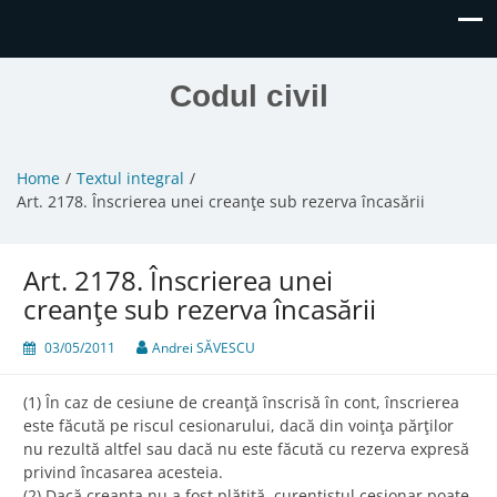
Codul civil
Home
Textul integral
Art. 2178. Înscrierea unei creanţe sub rezerva încasării
Art. 2178. Înscrierea unei
creanţe sub rezerva încasării
03/05/2011
Andrei SĂVESCU
(1) În caz de cesiune de creanţă înscrisă în cont, înscrierea
este făcută pe riscul cesionarului, dacă din voinţa părţilor
nu rezultă altfel sau dacă nu este făcută cu rezerva expresă
privind încasarea acesteia.
(2) Dacă creanţa nu a fost plătită, curentistul cesionar poate