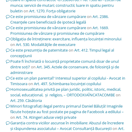
munca; servicii de mutari; constructii; luare in spatiu pentru
buletin
on
Art. 1270. Forţa obligatorie
Ce este promisiunea de vânzare cumpărare
on
Art. 2386.
Creanţele care beneficiază de ipotecă legală
Ce este promisiunea de vânzare cumpărare
on
Art. 1669.
Promisiunea de vânzare şi promisiunea de cumpărare
Obligația de întreținere: exercitare, influența locuinței minorului
on
Art. 530. Modalităţile de executare
Ce este prezumția de paternitate
on
Art. 412. Timpul legal al
concepţiunii
Poate fi închiriată o locuință proprietate comună doar de unul
dintre soți?
on
Art. 345. Actele de conservare, de folosinţă şi de
administrare
Ce este un plan parental? Interesul superior al copilului - Avocat in
Timisoara
on
Art. 497. Schimbarea locuinţei copilului
Homosexualitatea privită pe plan juridic, politic, istoric, medical,
social, educațional, și religios, – ORTODOXIAÎNCATACOMBE
on
Art. 259. Căsătoria
Minori fotografiați ilegal pentru primarul Daniel Băluță! Imaginile
făcute hoțește au fost postate pe pagina de Facebook a edilului –
on
Art. 74. Atingeri aduse vieţii private
Garanția contra viciilor ascunse în imobiliare: Abuzul de încredere
și răspunderea asociatului – Avocat Consultanță București
on
Art.