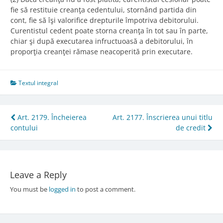
fie să restituie creanţa cedentului, stornând partida din
cont, fie să îşi valorifice drepturile împotriva debitorului.
Curentistul cedent poate storna creanţa în tot sau în parte,
chiar şi după executarea infructuoasă a debitorului, în
proporţia creanţei rămase neacoperită prin executare.
Textul integral
Post
Art. 2179. Încheierea
Art. 2177. Înscrierea unui titlu
contului
de credit
navigation
Leave a Reply
You must be
logged in
to post a comment.