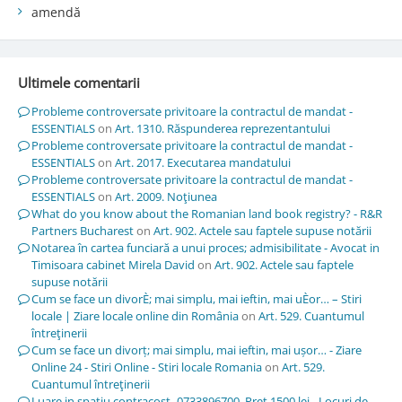
amendă
Ultimele comentarii
Probleme controversate privitoare la contractul de mandat -
ESSENTIALS
on
Art. 1310. Răspunderea reprezentantului
Probleme controversate privitoare la contractul de mandat -
ESSENTIALS
on
Art. 2017. Executarea mandatului
Probleme controversate privitoare la contractul de mandat -
ESSENTIALS
on
Art. 2009. Noţiunea
What do you know about the Romanian land book registry? - R&R
Partners Bucharest
on
Art. 902. Actele sau faptele supuse notării
Notarea în cartea funciară a unui proces; admisibilitate - Avocat in
Timisoara cabinet Mirela David
on
Art. 902. Actele sau faptele
supuse notării
Cum se face un divorÈ; mai simplu, mai ieftin, mai uÈor… – Stiri
locale | Ziare locale online din România
on
Art. 529. Cuantumul
întreţinerii
Cum se face un divorț; mai simplu, mai ieftin, mai ușor… - Ziare
Online 24 - Stiri Online - Stiri locale Romania
on
Art. 529.
Cuantumul întreţinerii
Luare in spatiu contracost -0733896700. Pret 1500 lei - Locuri de