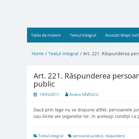
Skip
to
content
Tabla de materii
Textul integral
Noutati drept civil
Home
Textul integral
Art. 221. Răspunderea pers
Art. 221. Răspunderea persoan
public
19/05/2011
Andrei SĂVESCU
Dacă prin lege nu se dispune altfel, persoanele jur
sau ilicite ale organelor lor, în aceleaşi condiţii c
Textul integral
persoană juridică
,
răspundere