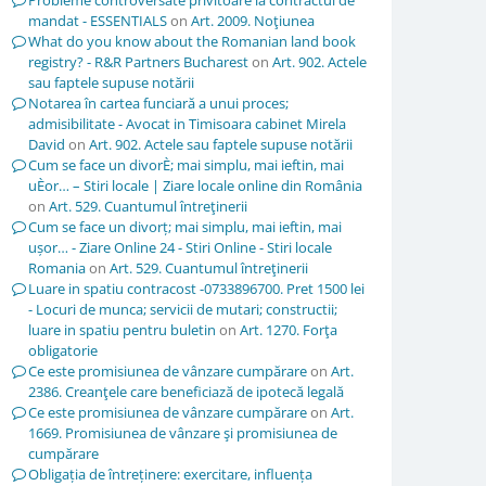
Probleme controversate privitoare la contractul de
mandat - ESSENTIALS
on
Art. 2009. Noţiunea
What do you know about the Romanian land book
registry? - R&R Partners Bucharest
on
Art. 902. Actele
sau faptele supuse notării
Notarea în cartea funciară a unui proces;
admisibilitate - Avocat in Timisoara cabinet Mirela
David
on
Art. 902. Actele sau faptele supuse notării
Cum se face un divorÈ; mai simplu, mai ieftin, mai
uÈor… – Stiri locale | Ziare locale online din România
on
Art. 529. Cuantumul întreţinerii
Cum se face un divorț; mai simplu, mai ieftin, mai
ușor… - Ziare Online 24 - Stiri Online - Stiri locale
Romania
on
Art. 529. Cuantumul întreţinerii
Luare in spatiu contracost -0733896700. Pret 1500 lei
- Locuri de munca; servicii de mutari; constructii;
luare in spatiu pentru buletin
on
Art. 1270. Forţa
obligatorie
Ce este promisiunea de vânzare cumpărare
on
Art.
2386. Creanţele care beneficiază de ipotecă legală
Ce este promisiunea de vânzare cumpărare
on
Art.
1669. Promisiunea de vânzare şi promisiunea de
cumpărare
Obligația de întreținere: exercitare, influența