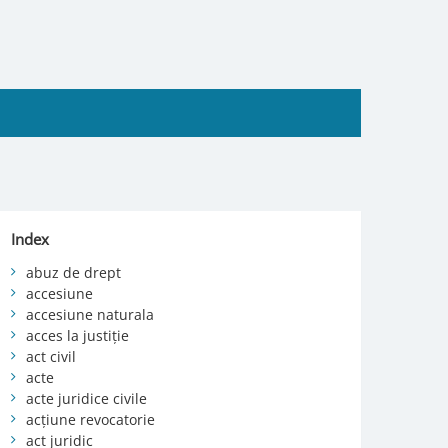
Index
abuz de drept
accesiune
accesiune naturala
acces la justiție
act civil
acte
acte juridice civile
acțiune revocatorie
act juridic