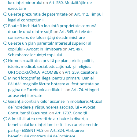
locuinței minorului
on
Art. 530. Modalităţile de
executare
Ce este prezumția de paternitate
on
Art. 412. Timpul
legal al concepţiunii
Poate fi închiriată o locuință proprietate comună
doar de unul dintre soți?
on
Art. 345. Actele de
conservare, de folosinţă şi de administrare
Ce este un plan parental? Interesul superior al
copilului - Avocat in Timisoara
on
Art. 497.
Schimbarea locuinţei copilului
Homosexualitatea privită pe plan juridic, politic,
istoric, medical, social, educațional, și religios, –
ORTODOXIAÎNCATACOMBE
on
Art. 259. Căsătoria
Minori fotografiați ilegal pentru primarul Daniel
Băluță! Imaginile făcute hoțește au fost postate pe
pagina de Facebook a edilului –
on
Art. 74. Atingeri
aduse vieţii private
Garanția contra viciilor ascunse în imobiliare: Abuzul
de încredere și răspunderea asociatului – Avocat
Consultanță București
on
Art. 1707. Condiţii
Admisibilitatea cererii de atribuire la divorț a
beneficiului locuinței familiei în lipsa unei cereri de
partaj - ESSENTIALS
on
Art. 324. Atribuirea
beneficiului contractului de închiriere