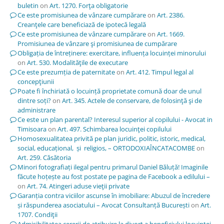
buletin
on
Art. 1270. Forţa obligatorie
Ce este promisiunea de vânzare cumpărare
on
Art. 2386.
Creanţele care beneficiază de ipotecă legală
Ce este promisiunea de vânzare cumpărare
on
Art. 1669.
Promisiunea de vânzare şi promisiunea de cumpărare
Obligația de întreținere: exercitare, influența locuinței minorului
on
Art. 530. Modalităţile de executare
Ce este prezumția de paternitate
on
Art. 412. Timpul legal al
concepţiunii
Poate fi închiriată o locuință proprietate comună doar de unul
dintre soți?
on
Art. 345. Actele de conservare, de folosinţă şi de
administrare
Ce este un plan parental? Interesul superior al copilului - Avocat in
Timisoara
on
Art. 497. Schimbarea locuinţei copilului
Homosexualitatea privită pe plan juridic, politic, istoric, medical,
social, educațional, și religios, – ORTODOXIAÎNCATACOMBE
on
Art. 259. Căsătoria
Minori fotografiați ilegal pentru primarul Daniel Băluță! Imaginile
făcute hoțește au fost postate pe pagina de Facebook a edilului –
on
Art. 74. Atingeri aduse vieţii private
Garanția contra viciilor ascunse în imobiliare: Abuzul de încredere
și răspunderea asociatului – Avocat Consultanță București
on
Art.
1707. Condiţii
Admisibilitatea cererii de atribuire la divorț a beneficiului locuinței