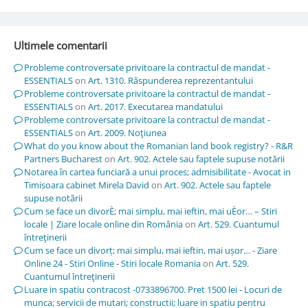
Ultimele comentarii
Probleme controversate privitoare la contractul de mandat -
ESSENTIALS
on
Art. 1310. Răspunderea reprezentantului
Probleme controversate privitoare la contractul de mandat -
ESSENTIALS
on
Art. 2017. Executarea mandatului
Probleme controversate privitoare la contractul de mandat -
ESSENTIALS
on
Art. 2009. Noţiunea
What do you know about the Romanian land book registry? - R&R
Partners Bucharest
on
Art. 902. Actele sau faptele supuse notării
Notarea în cartea funciară a unui proces; admisibilitate - Avocat in
Timisoara cabinet Mirela David
on
Art. 902. Actele sau faptele
supuse notării
Cum se face un divorÈ; mai simplu, mai ieftin, mai uÈor… – Stiri
locale | Ziare locale online din România
on
Art. 529. Cuantumul
întreţinerii
Cum se face un divorț; mai simplu, mai ieftin, mai ușor… - Ziare
Online 24 - Stiri Online - Stiri locale Romania
on
Art. 529.
Cuantumul întreţinerii
Luare in spatiu contracost -0733896700. Pret 1500 lei - Locuri de
munca; servicii de mutari; constructii; luare in spatiu pentru