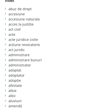
Index
abuz de drept
accesiune
accesiune naturala
acces la justiție
act civil
acte
acte juridice civile
acțiune revocatorie
act juridic
administrare
administrare bunuri
administrator
adoptat
adoptator
adopție
afinitate
albie
albii
aluviuni
amendă