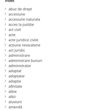
Index
abuz de drept
accesiune
accesiune naturala
acces la justiție
act civil
acte
acte juridice civile
acțiune revocatorie
act juridic
administrare
administrare bunuri
administrator
adoptat
adoptator
adopție
afinitate
albie
albii
aluviuni
amendă