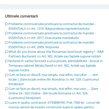
Ultimele comentarii
Probleme controversate privitoare la contractul de mandat -
ESSENTIALS
on
Art. 1310. Răspunderea reprezentantului
Probleme controversate privitoare la contractul de mandat -
ESSENTIALS
on
Art. 2017. Executarea mandatului
Probleme controversate privitoare la contractul de mandat -
ESSENTIALS
on
Art. 2009. Noţiunea
What do you know about the Romanian land book registry? - R&R
Partners Bucharest
on
Art. 902. Actele sau faptele supuse notării
Notarea în cartea funciară a unui proces; admisibilitate - Avocat in
Timisoara cabinet Mirela David
on
Art. 902. Actele sau faptele
supuse notării
Cum se face un divorÈ; mai simplu, mai ieftin, mai uÈor… – Stiri
locale | Ziare locale online din România
on
Art. 529. Cuantumul
întreţinerii
Cum se face un divorț; mai simplu, mai ieftin, mai ușor… - Ziare
Online 24 - Stiri Online - Stiri locale Romania
on
Art. 529.
Cuantumul întreţinerii
Luare in spatiu contracost -0733896700. Pret 1500 lei - Locuri de
munca; servicii de mutari; constructii; luare in spatiu pentru