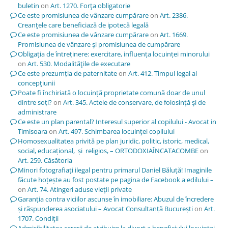
buletin
on
Art. 1270. Forţa obligatorie
Ce este promisiunea de vânzare cumpărare
on
Art. 2386.
Creanţele care beneficiază de ipotecă legală
Ce este promisiunea de vânzare cumpărare
on
Art. 1669.
Promisiunea de vânzare şi promisiunea de cumpărare
Obligația de întreținere: exercitare, influența locuinței minorului
on
Art. 530. Modalităţile de executare
Ce este prezumția de paternitate
on
Art. 412. Timpul legal al
concepţiunii
Poate fi închiriată o locuință proprietate comună doar de unul
dintre soți?
on
Art. 345. Actele de conservare, de folosinţă şi de
administrare
Ce este un plan parental? Interesul superior al copilului - Avocat in
Timisoara
on
Art. 497. Schimbarea locuinţei copilului
Homosexualitatea privită pe plan juridic, politic, istoric, medical,
social, educațional, și religios, – ORTODOXIAÎNCATACOMBE
on
Art. 259. Căsătoria
Minori fotografiați ilegal pentru primarul Daniel Băluță! Imaginile
făcute hoțește au fost postate pe pagina de Facebook a edilului –
on
Art. 74. Atingeri aduse vieţii private
Garanția contra viciilor ascunse în imobiliare: Abuzul de încredere
și răspunderea asociatului – Avocat Consultanță București
on
Art.
1707. Condiţii
Admisibilitatea cererii de atribuire la divorț a beneficiului locuinței