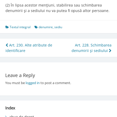
(2) În lipsa acestor menţiuni, stabilirea sau schimbarea
denumirii şi a sediului nu va putea fi opusă altor persoane.
Textul integral
denumire
,
sediu
Post
Art. 230. Alte atribute de
Art. 228. Schimbarea
identificare
denumirii şi sediului
navigation
Leave a Reply
You must be
logged in
to post a comment.
Index
abuz de drept