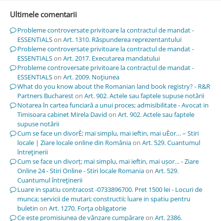
Ultimele comentarii
Probleme controversate privitoare la contractul de mandat -
ESSENTIALS
on
Art. 1310. Răspunderea reprezentantului
Probleme controversate privitoare la contractul de mandat -
ESSENTIALS
on
Art. 2017. Executarea mandatului
Probleme controversate privitoare la contractul de mandat -
ESSENTIALS
on
Art. 2009. Noţiunea
What do you know about the Romanian land book registry? - R&R
Partners Bucharest
on
Art. 902. Actele sau faptele supuse notării
Notarea în cartea funciară a unui proces; admisibilitate - Avocat in
Timisoara cabinet Mirela David
on
Art. 902. Actele sau faptele
supuse notării
Cum se face un divorÈ; mai simplu, mai ieftin, mai uÈor… – Stiri
locale | Ziare locale online din România
on
Art. 529. Cuantumul
întreţinerii
Cum se face un divorț; mai simplu, mai ieftin, mai ușor… - Ziare
Online 24 - Stiri Online - Stiri locale Romania
on
Art. 529.
Cuantumul întreţinerii
Luare in spatiu contracost -0733896700. Pret 1500 lei - Locuri de
munca; servicii de mutari; constructii; luare in spatiu pentru
buletin
on
Art. 1270. Forţa obligatorie
Ce este promisiunea de vânzare cumpărare
on
Art. 2386.