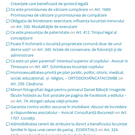
Creanţele care beneficiază de ipotecă legală
Ce este promisiunea de vânzare cumpărare
on
Art. 1669.
Promisiunea de vânzare şi promisiunea de cumpărare
Obligația de întreținere: exercitare, influența locuinței minorului
on
Art. 530. Modalităţile de executare
Ce este prezumția de paternitate
on
Art. 412. Timpul legal al
concepţiunii
Poate fi închiriată o locuință proprietate comună doar de unul
dintre soți?
on
Art. 345. Actele de conservare, de folosinţă şi de
administrare
Ce este un plan parental? Interesul superior al copilului - Avocat in
Timisoara
on
Art. 497. Schimbarea locuinţei copilului
Homosexualitatea privită pe plan juridic, politic, istoric, medical,
social, educațional, și religios, – ORTODOXIAÎNCATACOMBE
on
Art. 259. Căsătoria
Minori fotografiați ilegal pentru primarul Daniel Băluță! Imaginile
făcute hoțește au fost postate pe pagina de Facebook a edilului –
on
Art. 74. Atingeri aduse vieţii private
Garanția contra viciilor ascunse în imobiliare: Abuzul de încredere
și răspunderea asociatului – Avocat Consultanță București
on
Art.
1707. Condiţii
Admisibilitatea cererii de atribuire la divorț a beneficiului locuinței
familiei în lipsa unei cereri de partaj - ESSENTIALS
on
Art. 324.