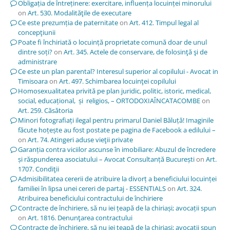
Obligația de întreținere: exercitare, influența locuinței minorului
on
Art. 530. Modalităţile de executare
Ce este prezumția de paternitate
on
Art. 412. Timpul legal al
concepţiunii
Poate fi închiriată o locuință proprietate comună doar de unul
dintre soți?
on
Art. 345. Actele de conservare, de folosinţă şi de
administrare
Ce este un plan parental? Interesul superior al copilului - Avocat in
Timisoara
on
Art. 497. Schimbarea locuinţei copilului
Homosexualitatea privită pe plan juridic, politic, istoric, medical,
social, educațional, și religios, – ORTODOXIAÎNCATACOMBE
on
Art. 259. Căsătoria
Minori fotografiați ilegal pentru primarul Daniel Băluță! Imaginile
făcute hoțește au fost postate pe pagina de Facebook a edilului –
on
Art. 74. Atingeri aduse vieţii private
Garanția contra viciilor ascunse în imobiliare: Abuzul de încredere
și răspunderea asociatului – Avocat Consultanță București
on
Art.
1707. Condiţii
Admisibilitatea cererii de atribuire la divorț a beneficiului locuinței
familiei în lipsa unei cereri de partaj - ESSENTIALS
on
Art. 324.
Atribuirea beneficiului contractului de închiriere
Contracte de închiriere, să nu iei țeapă de la chiriași; avocații spun
on
Art. 1816. Denunţarea contractului
Contracte de închiriere, să nu iei țeapă de la chiriași; avocații spun