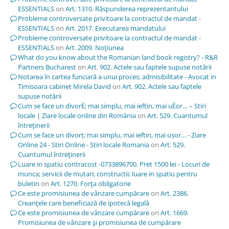
ESSENTIALS
on
Art. 1310. Răspunderea reprezentantului
Probleme controversate privitoare la contractul de mandat -
ESSENTIALS
on
Art. 2017. Executarea mandatului
Probleme controversate privitoare la contractul de mandat -
ESSENTIALS
on
Art. 2009. Noţiunea
What do you know about the Romanian land book registry? - R&R
Partners Bucharest
on
Art. 902. Actele sau faptele supuse notării
Notarea în cartea funciară a unui proces; admisibilitate - Avocat in
Timisoara cabinet Mirela David
on
Art. 902. Actele sau faptele
supuse notării
Cum se face un divorÈ; mai simplu, mai ieftin, mai uÈor… – Stiri
locale | Ziare locale online din România
on
Art. 529. Cuantumul
întreţinerii
Cum se face un divorț; mai simplu, mai ieftin, mai ușor… - Ziare
Online 24 - Stiri Online - Stiri locale Romania
on
Art. 529.
Cuantumul întreţinerii
Luare in spatiu contracost -0733896700. Pret 1500 lei - Locuri de
munca; servicii de mutari; constructii; luare in spatiu pentru
buletin
on
Art. 1270. Forţa obligatorie
Ce este promisiunea de vânzare cumpărare
on
Art. 2386.
Creanţele care beneficiază de ipotecă legală
Ce este promisiunea de vânzare cumpărare
on
Art. 1669.
Promisiunea de vânzare şi promisiunea de cumpărare