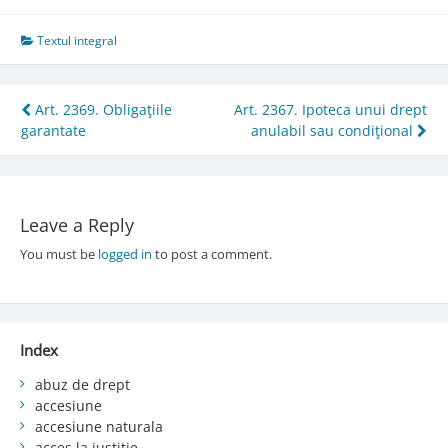
Textul integral
Post
Art. 2369. Obligaţiile
Art. 2367. Ipoteca unui drept
garantate
anulabil sau condiţional
navigation
Leave a Reply
You must be
logged in
to post a comment.
Index
abuz de drept
accesiune
accesiune naturala
acces la justiție