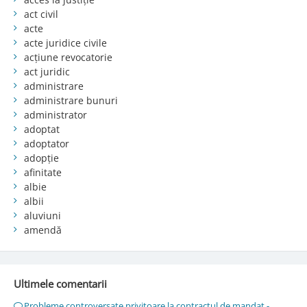
act civil
acte
acte juridice civile
acțiune revocatorie
act juridic
administrare
administrare bunuri
administrator
adoptat
adoptator
adopție
afinitate
albie
albii
aluviuni
amendă
Ultimele comentarii
Probleme controversate privitoare la contractul de mandat -