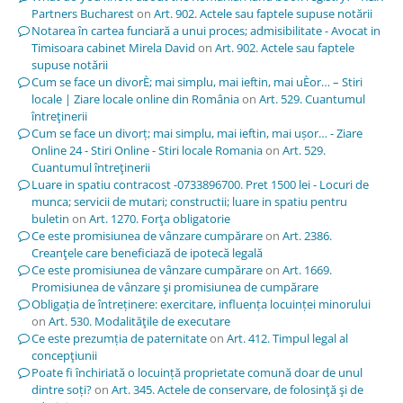
Partners Bucharest
on
Art. 902. Actele sau faptele supuse notării
Notarea în cartea funciară a unui proces; admisibilitate - Avocat in
Timisoara cabinet Mirela David
on
Art. 902. Actele sau faptele
supuse notării
Cum se face un divorÈ; mai simplu, mai ieftin, mai uÈor… – Stiri
locale | Ziare locale online din România
on
Art. 529. Cuantumul
întreţinerii
Cum se face un divorț; mai simplu, mai ieftin, mai ușor… - Ziare
Online 24 - Stiri Online - Stiri locale Romania
on
Art. 529.
Cuantumul întreţinerii
Luare in spatiu contracost -0733896700. Pret 1500 lei - Locuri de
munca; servicii de mutari; constructii; luare in spatiu pentru
buletin
on
Art. 1270. Forţa obligatorie
Ce este promisiunea de vânzare cumpărare
on
Art. 2386.
Creanţele care beneficiază de ipotecă legală
Ce este promisiunea de vânzare cumpărare
on
Art. 1669.
Promisiunea de vânzare şi promisiunea de cumpărare
Obligația de întreținere: exercitare, influența locuinței minorului
on
Art. 530. Modalităţile de executare
Ce este prezumția de paternitate
on
Art. 412. Timpul legal al
concepţiunii
Poate fi închiriată o locuință proprietate comună doar de unul
dintre soți?
on
Art. 345. Actele de conservare, de folosinţă şi de