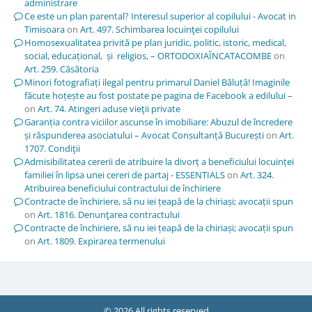
administrare
Ce este un plan parental? Interesul superior al copilului - Avocat in
Timisoara
on
Art. 497. Schimbarea locuinţei copilului
Homosexualitatea privită pe plan juridic, politic, istoric, medical,
social, educațional, și religios, – ORTODOXIAÎNCATACOMBE
on
Art. 259. Căsătoria
Minori fotografiați ilegal pentru primarul Daniel Băluță! Imaginile
făcute hoțește au fost postate pe pagina de Facebook a edilului –
on
Art. 74. Atingeri aduse vieţii private
Garanția contra viciilor ascunse în imobiliare: Abuzul de încredere
și răspunderea asociatului – Avocat Consultanță București
on
Art.
1707. Condiţii
Admisibilitatea cererii de atribuire la divorț a beneficiului locuinței
familiei în lipsa unei cereri de partaj - ESSENTIALS
on
Art. 324.
Atribuirea beneficiului contractului de închiriere
Contracte de închiriere, să nu iei țeapă de la chiriași; avocații spun
on
Art. 1816. Denunţarea contractului
Contracte de închiriere, să nu iei țeapă de la chiriași; avocații spun
on
Art. 1809. Expirarea termenului
© 2026 All rights reserved