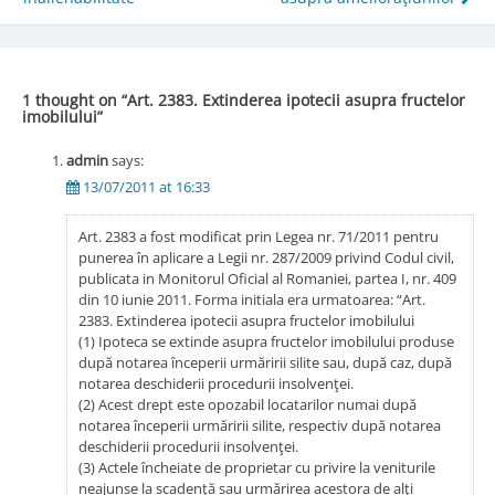
navigation
1 thought on “
Art. 2383. Extinderea ipotecii asupra fructelor
imobilului
”
admin
says:
13/07/2011 at 16:33
Art. 2383 a fost modificat prin Legea nr. 71/2011 pentru
punerea în aplicare a Legii nr. 287/2009 privind Codul civil,
publicata in Monitorul Oficial al Romaniei, partea I, nr. 409
din 10 iunie 2011. Forma initiala era urmatoarea: “Art.
2383. Extinderea ipotecii asupra fructelor imobilului
(1) Ipoteca se extinde asupra fructelor imobilului produse
după notarea începerii urmăririi silite sau, după caz, după
notarea deschiderii procedurii insolvenţei.
(2) Acest drept este opozabil locatarilor numai după
notarea începerii urmăririi silite, respectiv după notarea
deschiderii procedurii insolvenţei.
(3) Actele încheiate de proprietar cu privire la veniturile
neajunse la scadenţă sau urmărirea acestora de alţi