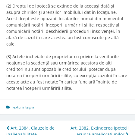
(2) Dreptul de ipotecă se extinde de la aceeaşi dată şi
asupra chiriilor şi arenzilor imobilului dat în locaţiune.
Acest drept este opozabil locatarilor numai din momentul
comunicării notării începerii urmăririi silite, respectiv al
comunicării notării deschiderii procedurii insolvenţei, în
afară de cazul în care acestea au fost cunoscute pe altă
cale.
(3) Actele încheiate de proprietar cu privire la veniturile
neajunse la scadenţă sau urmărirea acestora de alţi
creditori nu sunt opozabile creditorului ipotecar după
notarea începerii urmăririi silite, cu excepţia cazului în care
aceste acte au fost notate în cartea funciară înainte de
notarea începerii urmăririi silite.
Textul integral
Post
Art. 2384. Clauzele de
Art. 2382. Extinderea ipotecii
inalienabilitate
asupra amelioraţiunilor