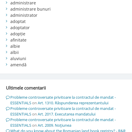
administrare
administrare bunuri
administrator
adoptat
adoptator
adopție
afinitate
albie
albii
aluviuni
amendă
Ultimele comentarii
Probleme controversate privitoare la contractul de mandat -
ESSENTIALS
on
Art. 1310. Răspunderea reprezentantului
Probleme controversate privitoare la contractul de mandat -
ESSENTIALS
on
Art. 2017. Executarea mandatului
Probleme controversate privitoare la contractul de mandat -
ESSENTIALS
on
Art. 2009. Noţiunea
What do you know about the Romanian land book registry? - R&R