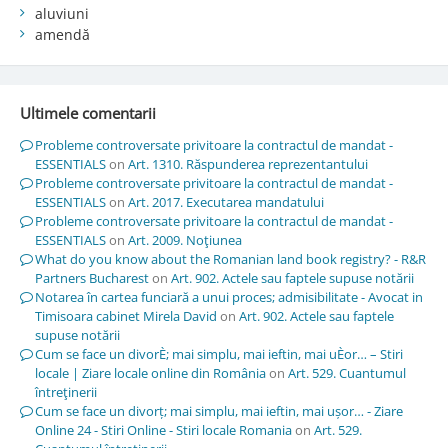
aluviuni
amendă
Ultimele comentarii
Probleme controversate privitoare la contractul de mandat -
ESSENTIALS
on
Art. 1310. Răspunderea reprezentantului
Probleme controversate privitoare la contractul de mandat -
ESSENTIALS
on
Art. 2017. Executarea mandatului
Probleme controversate privitoare la contractul de mandat -
ESSENTIALS
on
Art. 2009. Noţiunea
What do you know about the Romanian land book registry? - R&R
Partners Bucharest
on
Art. 902. Actele sau faptele supuse notării
Notarea în cartea funciară a unui proces; admisibilitate - Avocat in
Timisoara cabinet Mirela David
on
Art. 902. Actele sau faptele
supuse notării
Cum se face un divorÈ; mai simplu, mai ieftin, mai uÈor… – Stiri
locale | Ziare locale online din România
on
Art. 529. Cuantumul
întreţinerii
Cum se face un divorț; mai simplu, mai ieftin, mai ușor… - Ziare
Online 24 - Stiri Online - Stiri locale Romania
on
Art. 529.