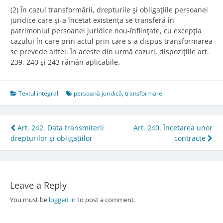
(2) În cazul transformării, drepturile şi obligaţiile persoanei
juridice care şi-a încetat existenţa se transferă în
patrimoniul persoanei juridice nou-înfiinţate, cu excepţia
cazului în care prin actul prin care s-a dispus transformarea
se prevede altfel. În aceste din urmă cazuri, dispoziţiile art.
239, 240 şi 243 rămân aplicabile.
Textul integral
persoană juridică
,
transformare
Post
Art. 242. Data transmiterii
Art. 240. Încetarea unor
drepturilor şi obligaţiilor
contracte
navigation
Leave a Reply
You must be
logged in
to post a comment.