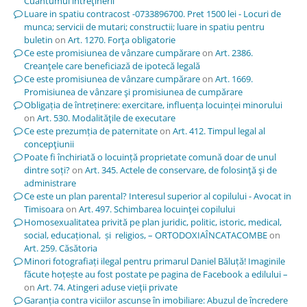
Cuantumul întreţinerii
Luare in spatiu contracost -0733896700. Pret 1500 lei - Locuri de
munca; servicii de mutari; constructii; luare in spatiu pentru
buletin
on
Art. 1270. Forţa obligatorie
Ce este promisiunea de vânzare cumpărare
on
Art. 2386.
Creanţele care beneficiază de ipotecă legală
Ce este promisiunea de vânzare cumpărare
on
Art. 1669.
Promisiunea de vânzare şi promisiunea de cumpărare
Obligația de întreținere: exercitare, influența locuinței minorului
on
Art. 530. Modalităţile de executare
Ce este prezumția de paternitate
on
Art. 412. Timpul legal al
concepţiunii
Poate fi închiriată o locuință proprietate comună doar de unul
dintre soți?
on
Art. 345. Actele de conservare, de folosinţă şi de
administrare
Ce este un plan parental? Interesul superior al copilului - Avocat in
Timisoara
on
Art. 497. Schimbarea locuinţei copilului
Homosexualitatea privită pe plan juridic, politic, istoric, medical,
social, educațional, și religios, – ORTODOXIAÎNCATACOMBE
on
Art. 259. Căsătoria
Minori fotografiați ilegal pentru primarul Daniel Băluță! Imaginile
făcute hoțește au fost postate pe pagina de Facebook a edilului –
on
Art. 74. Atingeri aduse vieţii private
Garanția contra viciilor ascunse în imobiliare: Abuzul de încredere