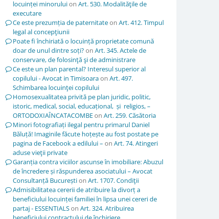
locuinței minorului
on
Art. 530. Modalităţile de
executare
Ce este prezumția de paternitate
on
Art. 412. Timpul
legal al concepţiunii
Poate fi închiriată o locuință proprietate comună
doar de unul dintre soți?
on
Art. 345. Actele de
conservare, de folosinţă şi de administrare
Ce este un plan parental? Interesul superior al
copilului - Avocat in Timisoara
on
Art. 497.
Schimbarea locuinţei copilului
Homosexualitatea privită pe plan juridic, politic,
istoric, medical, social, educațional, și religios, –
ORTODOXIAÎNCATACOMBE
on
Art. 259. Căsătoria
Minori fotografiați ilegal pentru primarul Daniel
Băluță! Imaginile făcute hoțește au fost postate pe
pagina de Facebook a edilului –
on
Art. 74. Atingeri
aduse vieţii private
Garanția contra viciilor ascunse în imobiliare: Abuzul
de încredere și răspunderea asociatului – Avocat
Consultanță București
on
Art. 1707. Condiţii
Admisibilitatea cererii de atribuire la divorț a
beneficiului locuinței familiei în lipsa unei cereri de
partaj - ESSENTIALS
on
Art. 324. Atribuirea
beneficiului contractului de închiriere