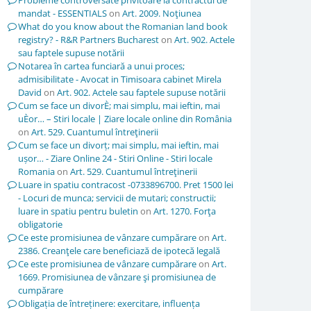
Probleme controversate privitoare la contractul de
mandat - ESSENTIALS
on
Art. 2009. Noţiunea
What do you know about the Romanian land book
registry? - R&R Partners Bucharest
on
Art. 902. Actele
sau faptele supuse notării
Notarea în cartea funciară a unui proces;
admisibilitate - Avocat in Timisoara cabinet Mirela
David
on
Art. 902. Actele sau faptele supuse notării
Cum se face un divorÈ; mai simplu, mai ieftin, mai
uÈor… – Stiri locale | Ziare locale online din România
on
Art. 529. Cuantumul întreţinerii
Cum se face un divorț; mai simplu, mai ieftin, mai
ușor… - Ziare Online 24 - Stiri Online - Stiri locale
Romania
on
Art. 529. Cuantumul întreţinerii
Luare in spatiu contracost -0733896700. Pret 1500 lei
- Locuri de munca; servicii de mutari; constructii;
luare in spatiu pentru buletin
on
Art. 1270. Forţa
obligatorie
Ce este promisiunea de vânzare cumpărare
on
Art.
2386. Creanţele care beneficiază de ipotecă legală
Ce este promisiunea de vânzare cumpărare
on
Art.
1669. Promisiunea de vânzare şi promisiunea de
cumpărare
Obligația de întreținere: exercitare, influența