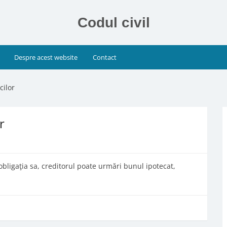
Codul civil
Despre acest website
Contact
cilor
r
bligaţia sa, creditorul poate urmări bunul ipotecat,