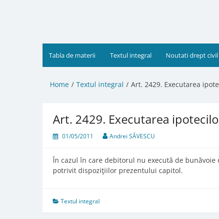
Skip
to
content
Tabla de materii
Textul integral
Noutati drept civil
Home
Textul integral
Art. 2429. Executarea ipote
Art. 2429. Executarea ipotecilo
01/05/2011
Andrei SĂVESCU
În cazul în care debitorul nu execută de bunăvoie o
potrivit dispoziţiilor prezentului capitol.
Textul integral