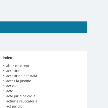
Index
abuz de drept
accesiune
accesiune naturala
acces la justiție
act civil
acte
acte juridice civile
acțiune revocatorie
act juridic