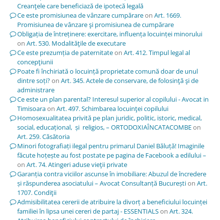
Creanţele care beneficiază de ipotecă legală
Ce este promisiunea de vânzare cumpărare
on
Art. 1669.
Promisiunea de vânzare şi promisiunea de cumpărare
Obligația de întreținere: exercitare, influența locuinței minorului
on
Art. 530. Modalităţile de executare
Ce este prezumția de paternitate
on
Art. 412. Timpul legal al
concepţiunii
Poate fi închiriată o locuință proprietate comună doar de unul
dintre soți?
on
Art. 345. Actele de conservare, de folosinţă şi de
administrare
Ce este un plan parental? Interesul superior al copilului - Avocat in
Timisoara
on
Art. 497. Schimbarea locuinţei copilului
Homosexualitatea privită pe plan juridic, politic, istoric, medical,
social, educațional, și religios, – ORTODOXIAÎNCATACOMBE
on
Art. 259. Căsătoria
Minori fotografiați ilegal pentru primarul Daniel Băluță! Imaginile
făcute hoțește au fost postate pe pagina de Facebook a edilului –
on
Art. 74. Atingeri aduse vieţii private
Garanția contra viciilor ascunse în imobiliare: Abuzul de încredere
și răspunderea asociatului – Avocat Consultanță București
on
Art.
1707. Condiţii
Admisibilitatea cererii de atribuire la divorț a beneficiului locuinței
familiei în lipsa unei cereri de partaj - ESSENTIALS
on
Art. 324.