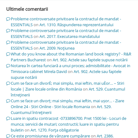
Ultimele comentarii
Probleme controversate privitoare la contractul de mandat -
ESSENTIALS
on
Art. 1310. Răspunderea reprezentantului
Probleme controversate privitoare la contractul de mandat -
ESSENTIALS
on
Art. 2017. Executarea mandatului
Probleme controversate privitoare la contractul de mandat -
ESSENTIALS
on
Art. 2009. Noţiunea
What do you know about the Romanian land book registry? - R&R
Partners Bucharest
on
Art. 902. Actele sau faptele supuse notării
Notarea în cartea funciară a unui proces; admisibilitate - Avocat in
Timisoara cabinet Mirela David
on
Art. 902. Actele sau faptele
supuse notării
Cum se face un divorÈ; mai simplu, mai ieftin, mai uÈor… – Stiri
locale | Ziare locale online din România
on
Art. 529. Cuantumul
întreţinerii
Cum se face un divorț; mai simplu, mai ieftin, mai ușor… - Ziare
Online 24 - Stiri Online - Stiri locale Romania
on
Art. 529.
Cuantumul întreţinerii
Luare in spatiu contracost -0733896700. Pret 1500 lei - Locuri de
munca; servicii de mutari; constructii; luare in spatiu pentru
buletin
on
Art. 1270. Forţa obligatorie
Ce este promisiunea de vânzare cumpărare
on
Art. 2386.