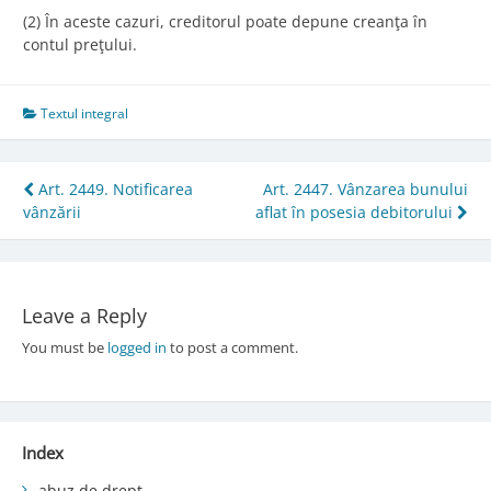
(2) În aceste cazuri, creditorul poate depune creanţa în
contul preţului.
Textul integral
Post
Art. 2449. Notificarea
Art. 2447. Vânzarea bunului
vânzării
aflat în posesia debitorului
navigation
Leave a Reply
You must be
logged in
to post a comment.
Index
abuz de drept