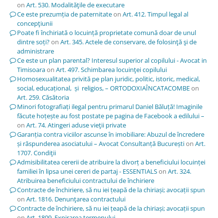
on
Art. 530. Modalităţile de executare
Ce este prezumția de paternitate
on
Art. 412. Timpul legal al
concepţiunii
Poate fi închiriată o locuință proprietate comună doar de unul
dintre soți?
on
Art. 345. Actele de conservare, de folosinţă şi de
administrare
Ce este un plan parental? Interesul superior al copilului - Avocat in
Timisoara
on
Art. 497. Schimbarea locuinţei copilului
Homosexualitatea privită pe plan juridic, politic, istoric, medical,
social, educațional, și religios, – ORTODOXIAÎNCATACOMBE
on
Art. 259. Căsătoria
Minori fotografiați ilegal pentru primarul Daniel Băluță! Imaginile
făcute hoțește au fost postate pe pagina de Facebook a edilului –
on
Art. 74. Atingeri aduse vieţii private
Garanția contra viciilor ascunse în imobiliare: Abuzul de încredere
și răspunderea asociatului – Avocat Consultanță București
on
Art.
1707. Condiţii
Admisibilitatea cererii de atribuire la divorț a beneficiului locuinței
familiei în lipsa unei cereri de partaj - ESSENTIALS
on
Art. 324.
Atribuirea beneficiului contractului de închiriere
Contracte de închiriere, să nu iei țeapă de la chiriași; avocații spun
on
Art. 1816. Denunţarea contractului
Contracte de închiriere, să nu iei țeapă de la chiriași; avocații spun
on
Art. 1809. Expirarea termenului