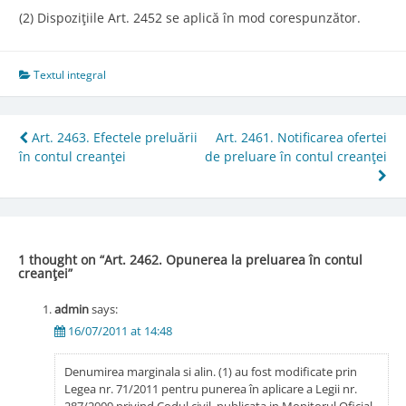
(2) Dispoziţiile Art. 2452 se aplică în mod corespunzător.
Textul integral
Post
Art. 2463. Efectele preluării
Art. 2461. Notificarea ofertei
în contul creanţei
de preluare în contul creanţei
navigation
1 thought on “
Art. 2462. Opunerea la preluarea în contul
creanţei
”
admin
says:
16/07/2011 at 14:48
Denumirea marginala si alin. (1) au fost modificate prin
Legea nr. 71/2011 pentru punerea în aplicare a Legii nr.
287/2009 privind Codul civil, publicata in Monitorul Oficial