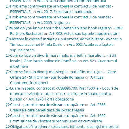
ESSENTIALS
on
Art. 1310. Răspunderea reprezentantului
Probleme controversate privitoare la contractul de mandat -
ESSENTIALS
on
Art. 2017. Executarea mandatului
Probleme controversate privitoare la contractul de mandat -
ESSENTIALS
on
Art. 2009. Noţiunea
What do you know about the Romanian land book registry? - R&R
Partners Bucharest
on
Art. 902. Actele sau faptele supuse notării
Notarea în cartea funciară a unui proces; admisibilitate - Avocat in
Timisoara cabinet Mirela David
on
Art. 902. Actele sau faptele
supuse notării
Cum se face un divorÈ; mai simplu, mai ieftin, mai uÈor… – Stiri
locale | Ziare locale online din România
on
Art. 529. Cuantumul
întreţinerii
Cum se face un divorț; mai simplu, mai ieftin, mai ușor… - Ziare
Online 24 - Stiri Online - Stiri locale Romania
on
Art. 529.
Cuantumul întreţinerii
Luare in spatiu contracost -0733896700. Pret 1500 lei - Locuri de
munca; servicii de mutari; constructii; luare in spatiu pentru
buletin
on
Art. 1270. Forţa obligatorie
Ce este promisiunea de vânzare cumpărare
on
Art. 2386.
Creanţele care beneficiază de ipotecă legală
Ce este promisiunea de vânzare cumpărare
on
Art. 1669.
Promisiunea de vânzare şi promisiunea de cumpărare
Obligația de întreținere: exercitare, influența locuinței minorului