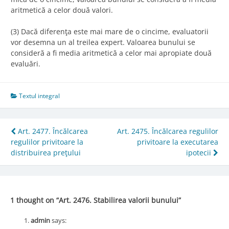
aritmetică a celor două valori.
(3) Dacă diferenţa este mai mare de o cincime, evaluatorii
vor desemna un al treilea expert. Valoarea bunului se
consideră a fi media aritmetică a celor mai apropiate două
evaluări.
Textul integral
Post
Art. 2477. Încălcarea
Art. 2475. Încălcarea regulilor
regulilor privitoare la
privitoare la executarea
navigation
distribuirea preţului
ipotecii
1 thought on “
Art. 2476. Stabilirea valorii bunului
”
admin
says: