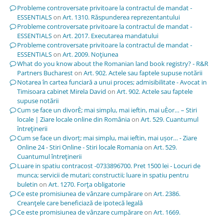
Probleme controversate privitoare la contractul de mandat -
ESSENTIALS
on
Art. 1310. Răspunderea reprezentantului
Probleme controversate privitoare la contractul de mandat -
ESSENTIALS
on
Art. 2017. Executarea mandatului
Probleme controversate privitoare la contractul de mandat -
ESSENTIALS
on
Art. 2009. Noţiunea
What do you know about the Romanian land book registry? - R&R
Partners Bucharest
on
Art. 902. Actele sau faptele supuse notării
Notarea în cartea funciară a unui proces; admisibilitate - Avocat in
Timisoara cabinet Mirela David
on
Art. 902. Actele sau faptele
supuse notării
Cum se face un divorÈ; mai simplu, mai ieftin, mai uÈor… – Stiri
locale | Ziare locale online din România
on
Art. 529. Cuantumul
întreţinerii
Cum se face un divorț; mai simplu, mai ieftin, mai ușor… - Ziare
Online 24 - Stiri Online - Stiri locale Romania
on
Art. 529.
Cuantumul întreţinerii
Luare in spatiu contracost -0733896700. Pret 1500 lei - Locuri de
munca; servicii de mutari; constructii; luare in spatiu pentru
buletin
on
Art. 1270. Forţa obligatorie
Ce este promisiunea de vânzare cumpărare
on
Art. 2386.
Creanţele care beneficiază de ipotecă legală
Ce este promisiunea de vânzare cumpărare
on
Art. 1669.