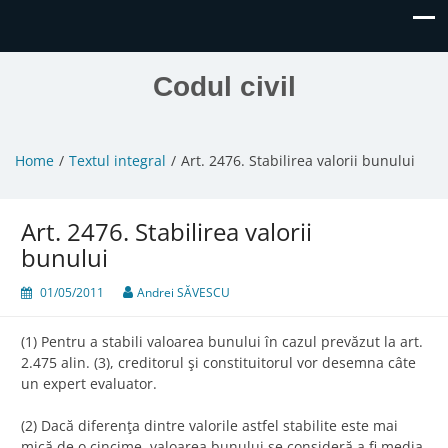
Codul civil
Home
Textul integral
Art. 2476. Stabilirea valorii bunului
Art. 2476. Stabilirea valorii
bunului
01/05/2011
Andrei SĂVESCU
(1) Pentru a stabili valoarea bunului în cazul prevăzut la art.
2.475 alin. (3), creditorul şi constituitorul vor desemna câte
un expert evaluator.
(2) Dacă diferenţa dintre valorile astfel stabilite este mai
mică de o cincime, valoarea bunului se consideră a fi media