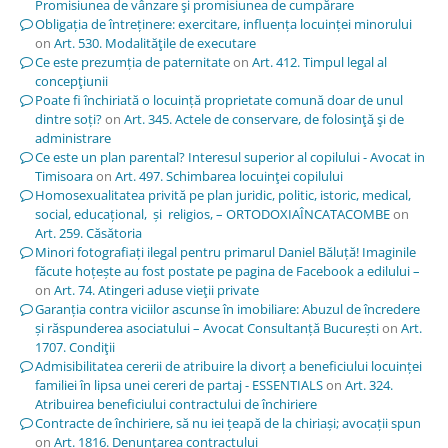
Promisiunea de vânzare şi promisiunea de cumpărare
Obligația de întreținere: exercitare, influența locuinței minorului
on
Art. 530. Modalităţile de executare
Ce este prezumția de paternitate
on
Art. 412. Timpul legal al
concepţiunii
Poate fi închiriată o locuință proprietate comună doar de unul
dintre soți?
on
Art. 345. Actele de conservare, de folosinţă şi de
administrare
Ce este un plan parental? Interesul superior al copilului - Avocat in
Timisoara
on
Art. 497. Schimbarea locuinţei copilului
Homosexualitatea privită pe plan juridic, politic, istoric, medical,
social, educațional, și religios, – ORTODOXIAÎNCATACOMBE
on
Art. 259. Căsătoria
Minori fotografiați ilegal pentru primarul Daniel Băluță! Imaginile
făcute hoțește au fost postate pe pagina de Facebook a edilului –
on
Art. 74. Atingeri aduse vieţii private
Garanția contra viciilor ascunse în imobiliare: Abuzul de încredere
și răspunderea asociatului – Avocat Consultanță București
on
Art.
1707. Condiţii
Admisibilitatea cererii de atribuire la divorț a beneficiului locuinței
familiei în lipsa unei cereri de partaj - ESSENTIALS
on
Art. 324.
Atribuirea beneficiului contractului de închiriere
Contracte de închiriere, să nu iei țeapă de la chiriași; avocații spun
on
Art. 1816. Denunţarea contractului