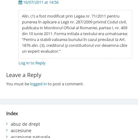
16/07/2011 at 14:56
Alin. (1) a fost modificat prin Legea nr. 71/2011 pentru
punerea în aplicare a Legii nr. 287/2009 privind Codul civil,
publicata in Monitorul Oficial al Romaniei, partea I, nr. 409
din 10 iunie 2011. Forma initiala a textului era urmatoarea:
“Pentru a stabili valoarea bunului în cazul prevăzut la Art.
1876 alin. (3), creditorul şi constituitorul vor desemna câte
un expert evaluator.”
Log in to Reply
Leave a Reply
You must be
logged in
to post a comment.
Index
abuz de drept
accesiune
accesiune naturala