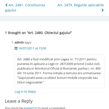
Post
Art. 2481. Constituirea
Art. 2479. Regulile aplicabile
gajului
navigation
1 thought on “
Art. 2480. Obiectul gajului
”
admin
says:
16/07/2011 at 15:00
Art. 2480 a fost modificat prin Legea nr. 71/2011 pentru
punerea în aplicare a Legii nr. 287/2009 privind Codul civil,
publicata in Monitorul Oficial al Romaniei, partea I, nr. 409
din 10 iunie 2011. Forma initiala a textului era urmatoarea:
“Gajul poate avea ca obiect bunuri mobile corporale sau
titluri negociabile.”
Log in to Reply
Leave a Reply
You must be
logged in
to post a comment.