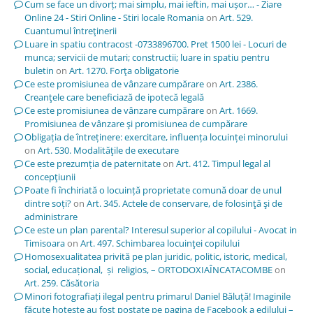
Cum se face un divorț; mai simplu, mai ieftin, mai ușor… - Ziare
Online 24 - Stiri Online - Stiri locale Romania
on
Art. 529.
Cuantumul întreţinerii
Luare in spatiu contracost -0733896700. Pret 1500 lei - Locuri de
munca; servicii de mutari; constructii; luare in spatiu pentru
buletin
on
Art. 1270. Forţa obligatorie
Ce este promisiunea de vânzare cumpărare
on
Art. 2386.
Creanţele care beneficiază de ipotecă legală
Ce este promisiunea de vânzare cumpărare
on
Art. 1669.
Promisiunea de vânzare şi promisiunea de cumpărare
Obligația de întreținere: exercitare, influența locuinței minorului
on
Art. 530. Modalităţile de executare
Ce este prezumția de paternitate
on
Art. 412. Timpul legal al
concepţiunii
Poate fi închiriată o locuință proprietate comună doar de unul
dintre soți?
on
Art. 345. Actele de conservare, de folosinţă şi de
administrare
Ce este un plan parental? Interesul superior al copilului - Avocat in
Timisoara
on
Art. 497. Schimbarea locuinţei copilului
Homosexualitatea privită pe plan juridic, politic, istoric, medical,
social, educațional, și religios, – ORTODOXIAÎNCATACOMBE
on
Art. 259. Căsătoria
Minori fotografiați ilegal pentru primarul Daniel Băluță! Imaginile
făcute hoțește au fost postate pe pagina de Facebook a edilului –