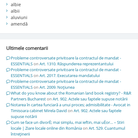
albie
albii
aluviuni
amendă
Ultimele comentarii
Probleme controversate privitoare la contractul de mandat -
ESSENTIALS
on
Art. 1310. Răspunderea reprezentantului
Probleme controversate privitoare la contractul de mandat -
ESSENTIALS
on
Art. 2017. Executarea mandatului
Probleme controversate privitoare la contractul de mandat -
ESSENTIALS
on
Art. 2009. Noţiunea
What do you know about the Romanian land book registry? - R&R
Partners Bucharest
on
Art. 902. Actele sau faptele supuse notării
Notarea în cartea funciară a unui proces; admisibilitate - Avocat in
Timisoara cabinet Mirela David
on
Art. 902. Actele sau faptele
supuse notării
Cum se face un divorÈ; mai simplu, mai ieftin, mai uÈor… – Stiri
locale | Ziare locale online din România
on
Art. 529. Cuantumul
întreţinerii