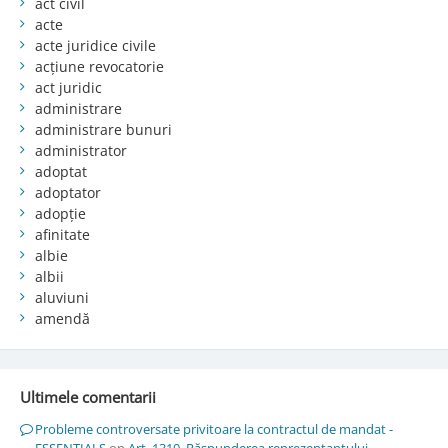
act civil
acte
acte juridice civile
acțiune revocatorie
act juridic
administrare
administrare bunuri
administrator
adoptat
adoptator
adopție
afinitate
albie
albii
aluviuni
amendă
Ultimele comentarii
Probleme controversate privitoare la contractul de mandat -
ESSENTIALS
on
Art. 1310. Răspunderea reprezentantului