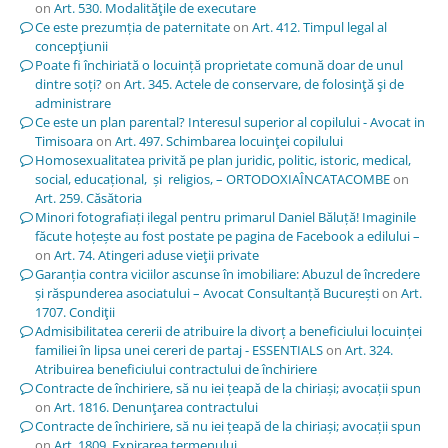
on
Art. 530. Modalităţile de executare
Ce este prezumția de paternitate
on
Art. 412. Timpul legal al
concepţiunii
Poate fi închiriată o locuință proprietate comună doar de unul
dintre soți?
on
Art. 345. Actele de conservare, de folosinţă şi de
administrare
Ce este un plan parental? Interesul superior al copilului - Avocat in
Timisoara
on
Art. 497. Schimbarea locuinţei copilului
Homosexualitatea privită pe plan juridic, politic, istoric, medical,
social, educațional, și religios, – ORTODOXIAÎNCATACOMBE
on
Art. 259. Căsătoria
Minori fotografiați ilegal pentru primarul Daniel Băluță! Imaginile
făcute hoțește au fost postate pe pagina de Facebook a edilului –
on
Art. 74. Atingeri aduse vieţii private
Garanția contra viciilor ascunse în imobiliare: Abuzul de încredere
și răspunderea asociatului – Avocat Consultanță București
on
Art.
1707. Condiţii
Admisibilitatea cererii de atribuire la divorț a beneficiului locuinței
familiei în lipsa unei cereri de partaj - ESSENTIALS
on
Art. 324.
Atribuirea beneficiului contractului de închiriere
Contracte de închiriere, să nu iei țeapă de la chiriași; avocații spun
on
Art. 1816. Denunţarea contractului
Contracte de închiriere, să nu iei țeapă de la chiriași; avocații spun
on
Art. 1809. Expirarea termenului