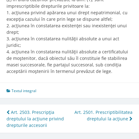
imprescriptibile drepturile privitoare la:
1. acţiunea privind apărarea unui drept nepatrimonial, cu
excepţia cazului în care prin lege se dispune altfel;
2. acţiunea în constatarea existenţei sau inexistenţei unui
drept;
3. acţiunea în constatarea nulităţii absolute a unui act
juridic;
4. acţiunea în constatarea nulităţii absolute a certificatului
de moştenitor, dacă obiectul său îl constituie fie stabilirea
masei succesorale, fie partajul succesoral, sub condiţia
acceptării moştenirii în termenul prevăzut de lege.
Textul integral
Post
Art. 2503. Prescripţia
Art. 2501. Prescriptibilitatea
dreptului la acţiune privind
dreptului la acţiune
navigation
drepturile accesorii