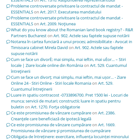
Probleme controversate privitoare la contractul de mandat -
ESSENTIALS
on
Art. 2017. Executarea mandatului
Probleme controversate privitoare la contractul de mandat -
ESSENTIALS
on
Art. 2009. Noţiunea
What do you know about the Romanian land book registry? - R&R
Partners Bucharest
on
Art. 902. Actele sau faptele supuse notării
Notarea în cartea funciară a unui proces; admisibilitate - Avocat in
Timisoara cabinet Mirela David
on
Art. 902. Actele sau faptele
supuse notării
Cum se face un divorÈ; mai simplu, mai ieftin, mai uÈor… – Stiri
locale | Ziare locale online din România
on
Art. 529. Cuantumul
întreţinerii
Cum se face un divorț; mai simplu, mai ieftin, mai ușor… - Ziare
Online 24 - Stiri Online - Stiri locale Romania
on
Art. 529.
Cuantumul întreţinerii
Luare in spatiu contracost -0733896700. Pret 1500 lei - Locuri de
munca; servicii de mutari; constructii; luare in spatiu pentru
buletin
on
Art. 1270. Forţa obligatorie
Ce este promisiunea de vânzare cumpărare
on
Art. 2386.
Creanţele care beneficiază de ipotecă legală
Ce este promisiunea de vânzare cumpărare
on
Art. 1669.
Promisiunea de vânzare şi promisiunea de cumpărare
Obligația de întreținere: exercitare, influența locuinței minorului