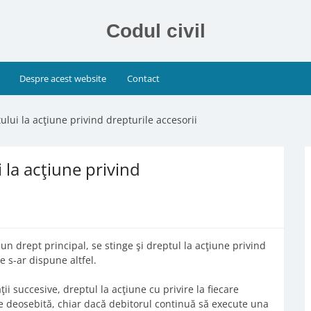
Codul civil
Despre acest website
Contact
tului la acţiune privind drepturile accesorii
i la acţiune privind
un drept principal, se stinge şi dreptul la acţiune privind
e s-ar dispune altfel.
ţii succesive, dreptul la acţiune cu privire la fiecare
ţie deosebită, chiar dacă debitorul continuă să execute una