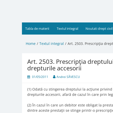
Skip
to
content
Tabla de materii
Textul integral
Noutati drept civil
Home
Textul integral
Art. 2503. Prescripţia drep
Art. 2503. Prescripţia dreptulu
drepturile accesorii
01/05/2011
Andrei SĂVESCU
(1) Odată cu stingerea dreptului la acţiune privind 
drepturile accesorii, afară de cazul în care prin leg
(2) În cazul în care un debitor este obligat la presta
dintre aceste prestaţii se stinge printr-o prescrip