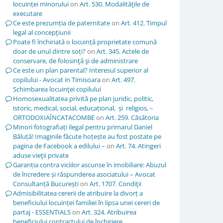
locuinței minorului
on
Art. 530. Modalităţile de
executare
Ce este prezumția de paternitate
on
Art. 412. Timpul
legal al concepţiunii
Poate fi închiriată o locuință proprietate comună
doar de unul dintre soți?
on
Art. 345. Actele de
conservare, de folosinţă şi de administrare
Ce este un plan parental? Interesul superior al
copilului - Avocat in Timisoara
on
Art. 497.
Schimbarea locuinţei copilului
Homosexualitatea privită pe plan juridic, politic,
istoric, medical, social, educațional, și religios, –
ORTODOXIAÎNCATACOMBE
on
Art. 259. Căsătoria
Minori fotografiați ilegal pentru primarul Daniel
Băluță! Imaginile făcute hoțește au fost postate pe
pagina de Facebook a edilului –
on
Art. 74. Atingeri
aduse vieţii private
Garanția contra viciilor ascunse în imobiliare: Abuzul
de încredere și răspunderea asociatului – Avocat
Consultanță București
on
Art. 1707. Condiţii
Admisibilitatea cererii de atribuire la divorț a
beneficiului locuinței familiei în lipsa unei cereri de
partaj - ESSENTIALS
on
Art. 324. Atribuirea
beneficiului contractului de închiriere