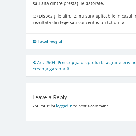
sau alta dintre prestaţiile datorate.
(3) Dispoziţiile alin. (2) nu sunt aplicabile în cazul 
rezultată din lege sau convenţie, un tot unitar.
Textul integral
Post
Art. 2504. Prescripţia dreptului la acţiune privin
creanţa garantată
navigation
Leave a Reply
You must be
logged in
to post a comment.