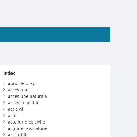
Index
abuz de drept
accesiune
accesiune naturala
acces la justiție
act civil
acte
acte juridice civile
acțiune revocatorie
act juridic