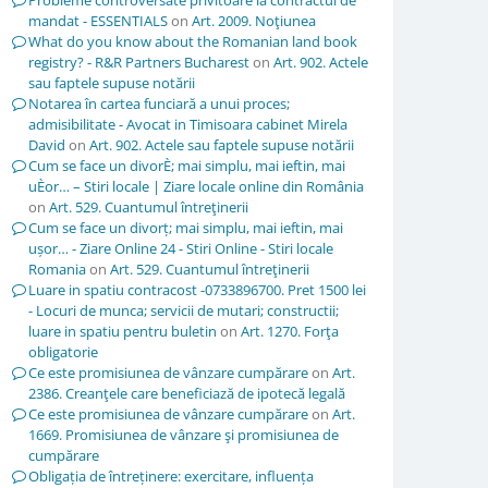
Probleme controversate privitoare la contractul de
mandat - ESSENTIALS
on
Art. 2009. Noţiunea
What do you know about the Romanian land book
registry? - R&R Partners Bucharest
on
Art. 902. Actele
sau faptele supuse notării
Notarea în cartea funciară a unui proces;
admisibilitate - Avocat in Timisoara cabinet Mirela
David
on
Art. 902. Actele sau faptele supuse notării
Cum se face un divorÈ; mai simplu, mai ieftin, mai
uÈor… – Stiri locale | Ziare locale online din România
on
Art. 529. Cuantumul întreţinerii
Cum se face un divorț; mai simplu, mai ieftin, mai
ușor… - Ziare Online 24 - Stiri Online - Stiri locale
Romania
on
Art. 529. Cuantumul întreţinerii
Luare in spatiu contracost -0733896700. Pret 1500 lei
- Locuri de munca; servicii de mutari; constructii;
luare in spatiu pentru buletin
on
Art. 1270. Forţa
obligatorie
Ce este promisiunea de vânzare cumpărare
on
Art.
2386. Creanţele care beneficiază de ipotecă legală
Ce este promisiunea de vânzare cumpărare
on
Art.
1669. Promisiunea de vânzare şi promisiunea de
cumpărare
Obligația de întreținere: exercitare, influența