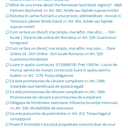
What do you know about the Romanian land book registry? - R&R
Partners Bucharest
on
Art. 902. Actele sau faptele supuse notării
Notarea în cartea funciară a unui proces; admisibilitate - Avocat in
Timisoara cabinet Mirela David
on
Art. 902. Actele sau faptele
supuse notării
Cum se face un divorÈ; mai simplu, mai ieftin, mai uÈor… – Stiri
locale | Ziare locale online din România
on
Art. 529. Cuantumul
întreţinerii
Cum se face un divorț; mai simplu, mai ieftin, mai ușor… - Ziare
Online 24 - Stiri Online - Stiri locale Romania
on
Art. 529.
Cuantumul întreţinerii
Luare in spatiu contracost -0733896700. Pret 1500 lei - Locuri de
munca; servicii de mutari; constructii; luare in spatiu pentru
buletin
on
Art. 1270. Forţa obligatorie
Ce este promisiunea de vânzare cumpărare
on
Art. 2386.
Creanţele care beneficiază de ipotecă legală
Ce este promisiunea de vânzare cumpărare
on
Art. 1669.
Promisiunea de vânzare şi promisiunea de cumpărare
Obligația de întreținere: exercitare, influența locuinței minorului
on
Art. 530. Modalităţile de executare
Ce este prezumția de paternitate
on
Art. 412. Timpul legal al
concepţiunii
Poate fi închiriată o locuință proprietate comună doar de unul