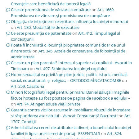
Creanţele care beneficiază de ipotecă legală
Ce este promisiunea de vânzare cumpărare
on
Art. 1669.
Promisiunea de vânzare şi promisiunea de cumpărare
Obligația de întreținere: exercitare, influența locuinței minorului
on
Art. 530. Modalităţile de executare
Ce este prezumția de paternitate
on
Art. 412. Timpul legal al
concepţiunii
Poate fi închiriată o locuință proprietate comună doar de unul
dintre soți?
on
Art. 345. Actele de conservare, de folosinţă şi de
administrare
Ce este un plan parental? Interesul superior al copilului - Avocat in
Timisoara
on
Art. 497. Schimbarea locuinţei copilului
Homosexualitatea privită pe plan juridic, politic, istoric, medical,
social, educațional, și religios, – ORTODOXIAÎNCATACOMBE
on
Art. 259. Căsătoria
Minori fotografiați ilegal pentru primarul Daniel Băluță! Imaginile
făcute hoțește au fost postate pe pagina de Facebook a edilului –
on
Art. 74. Atingeri aduse vieţii private
Garanția contra viciilor ascunse în imobiliare: Abuzul de încredere
și răspunderea asociatului – Avocat Consultanță București
on
Art.
1707. Condiţii
Admisibilitatea cererii de atribuire la divorț a beneficiului locuinței
familiei în lipsa unei cereri de partaj - ESSENTIALS
on
Art. 324.