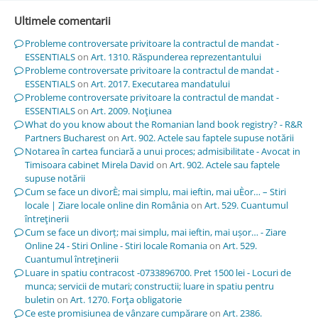
Ultimele comentarii
Probleme controversate privitoare la contractul de mandat -
ESSENTIALS
on
Art. 1310. Răspunderea reprezentantului
Probleme controversate privitoare la contractul de mandat -
ESSENTIALS
on
Art. 2017. Executarea mandatului
Probleme controversate privitoare la contractul de mandat -
ESSENTIALS
on
Art. 2009. Noţiunea
What do you know about the Romanian land book registry? - R&R
Partners Bucharest
on
Art. 902. Actele sau faptele supuse notării
Notarea în cartea funciară a unui proces; admisibilitate - Avocat in
Timisoara cabinet Mirela David
on
Art. 902. Actele sau faptele
supuse notării
Cum se face un divorÈ; mai simplu, mai ieftin, mai uÈor… – Stiri
locale | Ziare locale online din România
on
Art. 529. Cuantumul
întreţinerii
Cum se face un divorț; mai simplu, mai ieftin, mai ușor… - Ziare
Online 24 - Stiri Online - Stiri locale Romania
on
Art. 529.
Cuantumul întreţinerii
Luare in spatiu contracost -0733896700. Pret 1500 lei - Locuri de
munca; servicii de mutari; constructii; luare in spatiu pentru
buletin
on
Art. 1270. Forţa obligatorie
Ce este promisiunea de vânzare cumpărare
on
Art. 2386.