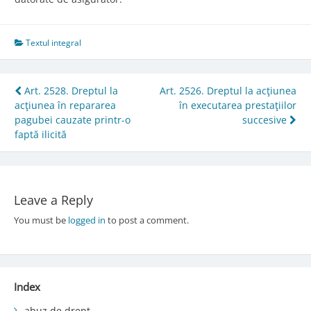
Textul integral
Post
Art. 2528. Dreptul la
Art. 2526. Dreptul la acţiunea
acţiunea în repararea
în executarea prestaţiilor
navigation
pagubei cauzate printr-o
succesive
faptă ilicită
Leave a Reply
You must be
logged in
to post a comment.
Index
abuz de drept