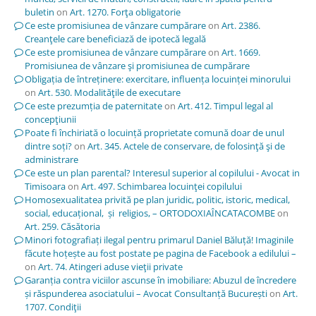
buletin
on
Art. 1270. Forţa obligatorie
Ce este promisiunea de vânzare cumpărare
on
Art. 2386.
Creanţele care beneficiază de ipotecă legală
Ce este promisiunea de vânzare cumpărare
on
Art. 1669.
Promisiunea de vânzare şi promisiunea de cumpărare
Obligația de întreținere: exercitare, influența locuinței minorului
on
Art. 530. Modalităţile de executare
Ce este prezumția de paternitate
on
Art. 412. Timpul legal al
concepţiunii
Poate fi închiriată o locuință proprietate comună doar de unul
dintre soți?
on
Art. 345. Actele de conservare, de folosinţă şi de
administrare
Ce este un plan parental? Interesul superior al copilului - Avocat in
Timisoara
on
Art. 497. Schimbarea locuinţei copilului
Homosexualitatea privită pe plan juridic, politic, istoric, medical,
social, educațional, și religios, – ORTODOXIAÎNCATACOMBE
on
Art. 259. Căsătoria
Minori fotografiați ilegal pentru primarul Daniel Băluță! Imaginile
făcute hoțește au fost postate pe pagina de Facebook a edilului –
on
Art. 74. Atingeri aduse vieţii private
Garanția contra viciilor ascunse în imobiliare: Abuzul de încredere
și răspunderea asociatului – Avocat Consultanță București
on
Art.
1707. Condiţii