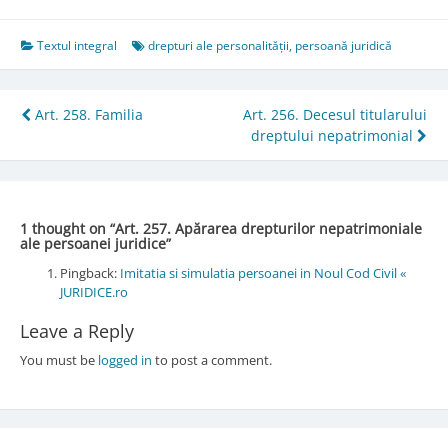
Textul integral
drepturi ale personalității
,
persoană juridică
Post
Art. 258. Familia
Art. 256. Decesul titularului
dreptului nepatrimonial
navigation
1 thought on “
Art. 257. Apărarea drepturilor nepatrimoniale
ale persoanei juridice
”
Pingback:
Imitatia si simulatia persoanei in Noul Cod Civil «
JURIDICE.ro
Leave a Reply
You must be
logged in
to post a comment.