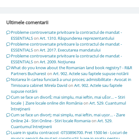
Ultimele comentarii
Probleme controversate privitoare la contractul de mandat -
ESSENTIALS
on
Art. 1310. Răspunderea reprezentantului
Probleme controversate privitoare la contractul de mandat -
ESSENTIALS
on
Art. 2017. Executarea mandatului
Probleme controversate privitoare la contractul de mandat -
ESSENTIALS
on
Art. 2009. Noţiunea
What do you know about the Romanian land book registry? - R&R
Partners Bucharest
on
Art. 902. Actele sau faptele supuse notării
Notarea în cartea funciară a unui proces; admisibilitate - Avocat in
Timisoara cabinet Mirela David
on
Art. 902. Actele sau faptele
supuse notării
Cum se face un divorÈ; mai simplu, mai ieftin, mai uÈor… – Stiri
locale | Ziare locale online din România
on
Art. 529. Cuantumul
întreţinerii
Cum se face un divorț; mai simplu, mai ieftin, mai ușor… - Ziare
Online 24 - Stiri Online - Stiri locale Romania
on
Art. 529.
Cuantumul întreţinerii
Luare in spatiu contracost -0733896700. Pret 1500 lei - Locuri de
munca; servicii de mutari; constructii; luare in spatiu pentru