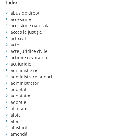
Index
abuz de drept
accesiune
accesiune naturala
acces la justiție
act civil
acte
acte juridice civile
acțiune revocatorie
act juridic
administrare
administrare bunuri
administrator
adoptat
adoptator
adopție
afinitate
albie
albii
aluviuni
amendă