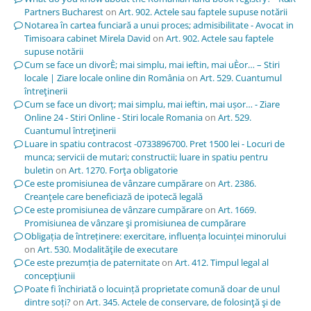
Partners Bucharest
on
Art. 902. Actele sau faptele supuse notării
Notarea în cartea funciară a unui proces; admisibilitate - Avocat in
Timisoara cabinet Mirela David
on
Art. 902. Actele sau faptele
supuse notării
Cum se face un divorÈ; mai simplu, mai ieftin, mai uÈor… – Stiri
locale | Ziare locale online din România
on
Art. 529. Cuantumul
întreţinerii
Cum se face un divorț; mai simplu, mai ieftin, mai ușor… - Ziare
Online 24 - Stiri Online - Stiri locale Romania
on
Art. 529.
Cuantumul întreţinerii
Luare in spatiu contracost -0733896700. Pret 1500 lei - Locuri de
munca; servicii de mutari; constructii; luare in spatiu pentru
buletin
on
Art. 1270. Forţa obligatorie
Ce este promisiunea de vânzare cumpărare
on
Art. 2386.
Creanţele care beneficiază de ipotecă legală
Ce este promisiunea de vânzare cumpărare
on
Art. 1669.
Promisiunea de vânzare şi promisiunea de cumpărare
Obligația de întreținere: exercitare, influența locuinței minorului
on
Art. 530. Modalităţile de executare
Ce este prezumția de paternitate
on
Art. 412. Timpul legal al
concepţiunii
Poate fi închiriată o locuință proprietate comună doar de unul
dintre soți?
on
Art. 345. Actele de conservare, de folosinţă şi de