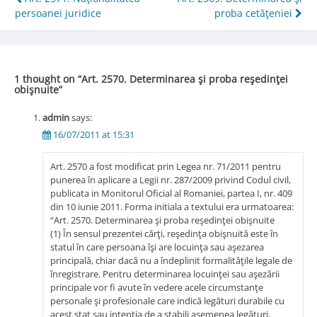
Post
persoanei juridice
proba cetăţeniei
navigation
1 thought on “
Art. 2570. Determinarea şi proba reşedinţei
obişnuite
”
admin
says:
16/07/2011 at 15:31
Art. 2570 a fost modificat prin Legea nr. 71/2011 pentru
punerea în aplicare a Legii nr. 287/2009 privind Codul civil,
publicata in Monitorul Oficial al Romaniei, partea I, nr. 409
din 10 iunie 2011. Forma initiala a textului era urmatoarea:
“Art. 2570. Determinarea şi proba reşedinţei obişnuite
(1) În sensul prezentei cărţi, reşedinţa obişnuită este în
statul în care persoana îşi are locuinţa sau aşezarea
principală, chiar dacă nu a îndeplinit formalităţile legale de
înregistrare. Pentru determinarea locuinţei sau aşezării
principale vor fi avute în vedere acele circumstanţe
personale şi profesionale care indică legături durabile cu
acest stat sau intenţia de a stabili asemenea legături.