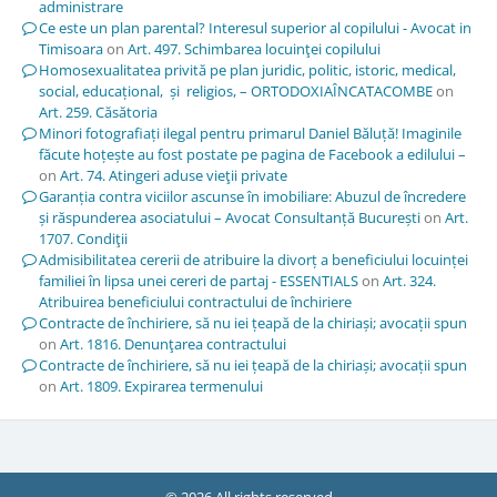
administrare
Ce este un plan parental? Interesul superior al copilului - Avocat in
Timisoara
on
Art. 497. Schimbarea locuinţei copilului
Homosexualitatea privită pe plan juridic, politic, istoric, medical,
social, educațional, și religios, – ORTODOXIAÎNCATACOMBE
on
Art. 259. Căsătoria
Minori fotografiați ilegal pentru primarul Daniel Băluță! Imaginile
făcute hoțește au fost postate pe pagina de Facebook a edilului –
on
Art. 74. Atingeri aduse vieţii private
Garanția contra viciilor ascunse în imobiliare: Abuzul de încredere
și răspunderea asociatului – Avocat Consultanță București
on
Art.
1707. Condiţii
Admisibilitatea cererii de atribuire la divorț a beneficiului locuinței
familiei în lipsa unei cereri de partaj - ESSENTIALS
on
Art. 324.
Atribuirea beneficiului contractului de închiriere
Contracte de închiriere, să nu iei țeapă de la chiriași; avocații spun
on
Art. 1816. Denunţarea contractului
Contracte de închiriere, să nu iei țeapă de la chiriași; avocații spun
on
Art. 1809. Expirarea termenului