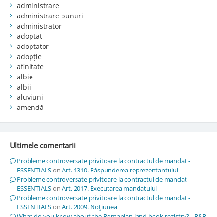
administrare
administrare bunuri
administrator
adoptat
adoptator
adopție
afinitate
albie
albii
aluviuni
amendă
Ultimele comentarii
Probleme controversate privitoare la contractul de mandat -
ESSENTIALS
on
Art. 1310. Răspunderea reprezentantului
Probleme controversate privitoare la contractul de mandat -
ESSENTIALS
on
Art. 2017. Executarea mandatului
Probleme controversate privitoare la contractul de mandat -
ESSENTIALS
on
Art. 2009. Noţiunea
What do you know about the Romanian land book registry? - R&R