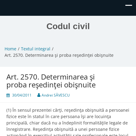
Codul civil
Home
Textul integral
Art. 2570. Determinarea şi proba reşedinţei obişnuite
Art. 2570. Determinarea şi
proba reşedinţei obişnuite
30/04/2011
Andrei SĂVESCU
(1) În sensul prezentei cărţi, reşedinţa obişnuită a persoanei
fizice este în statul în care persoana îşi are locuinţa
principală, chiar dacă nu a îndeplinit formalităţile legale de
înregistrare. Reşedinţa obişnuită a unei persoane fizice
acţionând în exerciţiul activităţii sale profesionale este locul