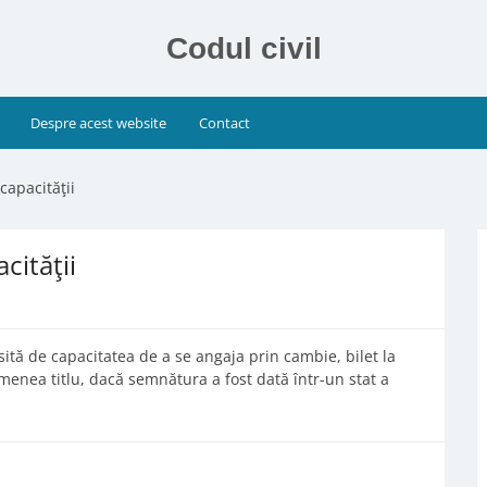
Codul civil
Despre acest website
Contact
capacităţii
cităţii
psită de capacitatea de a se angaja prin cambie, bilet la
emenea titlu, dacă semnătura a fost dată într-un stat a