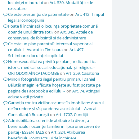
locuinței minorului
on
Art. 530. Modalităţile de
executare
Ce este prezumția de paternitate
on
Art. 412. Timpul
legal al concepţiunii
Poate fi închiriată o locuință proprietate comună
doar de unul dintre soți?
on
Art. 345. Actele de
conservare, de folosinţă şi de administrare
Ce este un plan parental? Interesul superior al
copilului - Avocat in Timisoara
on
Art. 497.
Schimbarea locuinţei copilului
Homosexualitatea privită pe plan juridic, politic,
istoric, medical, social, educațional, și religios, –
ORTODOXIAÎNCATACOMBE
on
Art. 259. Căsătoria
Minori fotografiați ilegal pentru primarul Daniel
Băluță! Imaginile făcute hoțește au fost postate pe
pagina de Facebook a edilului –
on
Art. 74. Atingeri
aduse vieţii private
Garanția contra viciilor ascunse în imobiliare: Abuzul
de încredere și răspunderea asociatului – Avocat
Consultanță București
on
Art. 1707. Condiţii
Admisibilitatea cererii de atribuire la divorț a
beneficiului locuinței familiei în lipsa unei cereri de
partaj - ESSENTIALS
on
Art. 324. Atribuirea
beneficiului contractului de închiriere