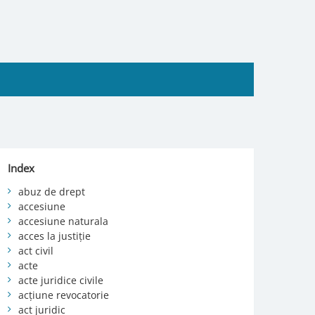
Index
abuz de drept
accesiune
accesiune naturala
acces la justiție
act civil
acte
acte juridice civile
acțiune revocatorie
act juridic