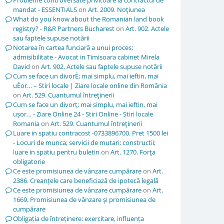
Probleme controversate privitoare la contractul de
mandat - ESSENTIALS
on
Art. 2009. Noţiunea
What do you know about the Romanian land book
registry? - R&R Partners Bucharest
on
Art. 902. Actele
sau faptele supuse notării
Notarea în cartea funciară a unui proces;
admisibilitate - Avocat in Timisoara cabinet Mirela
David
on
Art. 902. Actele sau faptele supuse notării
Cum se face un divorÈ; mai simplu, mai ieftin, mai
uÈor… – Stiri locale | Ziare locale online din România
on
Art. 529. Cuantumul întreţinerii
Cum se face un divorț; mai simplu, mai ieftin, mai
ușor… - Ziare Online 24 - Stiri Online - Stiri locale
Romania
on
Art. 529. Cuantumul întreţinerii
Luare in spatiu contracost -0733896700. Pret 1500 lei
- Locuri de munca; servicii de mutari; constructii;
luare in spatiu pentru buletin
on
Art. 1270. Forţa
obligatorie
Ce este promisiunea de vânzare cumpărare
on
Art.
2386. Creanţele care beneficiază de ipotecă legală
Ce este promisiunea de vânzare cumpărare
on
Art.
1669. Promisiunea de vânzare şi promisiunea de
cumpărare
Obligația de întreținere: exercitare, influența