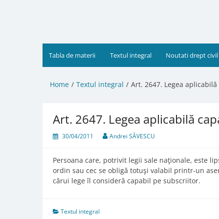
Skip
to
content
Tabla de materii
Textul integral
Noutati drept civil
Home
Textul integral
Art. 2647. Legea aplicabilă 
Art. 2647. Legea aplicabilă capa
30/04/2011
Andrei SĂVESCU
Persoana care, potrivit legii sale naţionale, este li
ordin sau cec se obligă totuşi valabil printr-un as
cărui lege îl consideră capabil pe subscriitor.
Textul integral