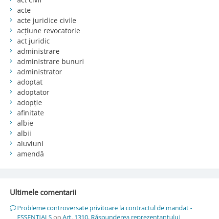
acte
acte juridice civile
acțiune revocatorie
act juridic
administrare
administrare bunuri
administrator
adoptat
adoptator
adopție
afinitate
albie
albii
aluviuni
amendă
Ultimele comentarii
Probleme controversate privitoare la contractul de mandat -
ESSENTIALS
on
Art. 1310. Răspunderea reprezentantului