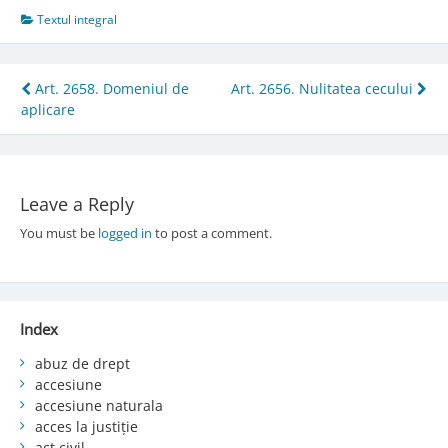
Textul integral
Post
Art. 2658. Domeniul de
Art. 2656. Nulitatea cecului
aplicare
navigation
Leave a Reply
You must be
logged in
to post a comment.
Index
abuz de drept
accesiune
accesiune naturala
acces la justiție
act civil