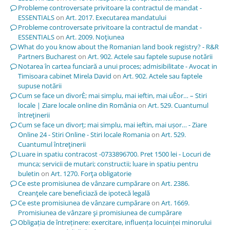
Probleme controversate privitoare la contractul de mandat -
ESSENTIALS
on
Art. 2017. Executarea mandatului
Probleme controversate privitoare la contractul de mandat -
ESSENTIALS
on
Art. 2009. Noţiunea
What do you know about the Romanian land book registry? - R&R
Partners Bucharest
on
Art. 902. Actele sau faptele supuse notării
Notarea în cartea funciară a unui proces; admisibilitate - Avocat in
Timisoara cabinet Mirela David
on
Art. 902. Actele sau faptele
supuse notării
Cum se face un divorÈ; mai simplu, mai ieftin, mai uÈor… – Stiri
locale | Ziare locale online din România
on
Art. 529. Cuantumul
întreţinerii
Cum se face un divorț; mai simplu, mai ieftin, mai ușor… - Ziare
Online 24 - Stiri Online - Stiri locale Romania
on
Art. 529.
Cuantumul întreţinerii
Luare in spatiu contracost -0733896700. Pret 1500 lei - Locuri de
munca; servicii de mutari; constructii; luare in spatiu pentru
buletin
on
Art. 1270. Forţa obligatorie
Ce este promisiunea de vânzare cumpărare
on
Art. 2386.
Creanţele care beneficiază de ipotecă legală
Ce este promisiunea de vânzare cumpărare
on
Art. 1669.
Promisiunea de vânzare şi promisiunea de cumpărare
Obligația de întreținere: exercitare, influența locuinței minorului