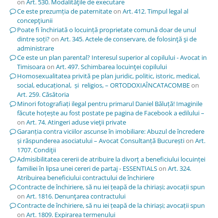
on
Art. 530. Modalităţile de executare
Ce este prezumția de paternitate
on
Art. 412. Timpul legal al
concepţiunii
Poate fi închiriată o locuință proprietate comună doar de unul
dintre soți?
on
Art. 345. Actele de conservare, de folosinţă şi de
administrare
Ce este un plan parental? Interesul superior al copilului - Avocat in
Timisoara
on
Art. 497. Schimbarea locuinţei copilului
Homosexualitatea privită pe plan juridic, politic, istoric, medical,
social, educațional, și religios, – ORTODOXIAÎNCATACOMBE
on
Art. 259. Căsătoria
Minori fotografiați ilegal pentru primarul Daniel Băluță! Imaginile
făcute hoțește au fost postate pe pagina de Facebook a edilului –
on
Art. 74. Atingeri aduse vieţii private
Garanția contra viciilor ascunse în imobiliare: Abuzul de încredere
și răspunderea asociatului – Avocat Consultanță București
on
Art.
1707. Condiţii
Admisibilitatea cererii de atribuire la divorț a beneficiului locuinței
familiei în lipsa unei cereri de partaj - ESSENTIALS
on
Art. 324.
Atribuirea beneficiului contractului de închiriere
Contracte de închiriere, să nu iei țeapă de la chiriași; avocații spun
on
Art. 1816. Denunţarea contractului
Contracte de închiriere, să nu iei țeapă de la chiriași; avocații spun
on
Art. 1809. Expirarea termenului