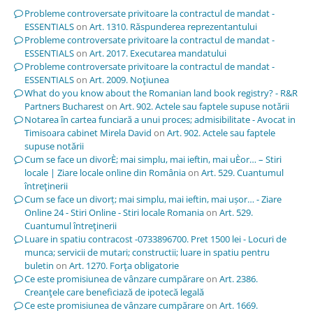
Probleme controversate privitoare la contractul de mandat -
ESSENTIALS
on
Art. 1310. Răspunderea reprezentantului
Probleme controversate privitoare la contractul de mandat -
ESSENTIALS
on
Art. 2017. Executarea mandatului
Probleme controversate privitoare la contractul de mandat -
ESSENTIALS
on
Art. 2009. Noţiunea
What do you know about the Romanian land book registry? - R&R
Partners Bucharest
on
Art. 902. Actele sau faptele supuse notării
Notarea în cartea funciară a unui proces; admisibilitate - Avocat in
Timisoara cabinet Mirela David
on
Art. 902. Actele sau faptele
supuse notării
Cum se face un divorÈ; mai simplu, mai ieftin, mai uÈor… – Stiri
locale | Ziare locale online din România
on
Art. 529. Cuantumul
întreţinerii
Cum se face un divorț; mai simplu, mai ieftin, mai ușor… - Ziare
Online 24 - Stiri Online - Stiri locale Romania
on
Art. 529.
Cuantumul întreţinerii
Luare in spatiu contracost -0733896700. Pret 1500 lei - Locuri de
munca; servicii de mutari; constructii; luare in spatiu pentru
buletin
on
Art. 1270. Forţa obligatorie
Ce este promisiunea de vânzare cumpărare
on
Art. 2386.
Creanţele care beneficiază de ipotecă legală
Ce este promisiunea de vânzare cumpărare
on
Art. 1669.