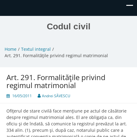
Codul civil
Home
Textul integral
Art. 291. Formalităţile privind regimul matrimonial
Art. 291. Formalităţile privind
regimul matrimonial
16/05/2011
Andrei SĂVESCU
Ofiţerul de stare civilă face menţiune pe actul de căsătorie
despre regimul matrimonial ales. El are obligaţia ca, din
oficiu şi de îndată, să comunice la registrul prevăzut la art.
334 alin. (1), precum şi, după caz, notarului public care a
autentificat convenţia matrimonială o copie de pe actul de