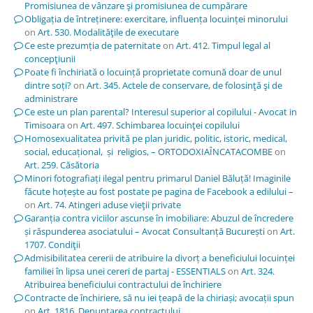
Promisiunea de vânzare şi promisiunea de cumpărare
Obligația de întreținere: exercitare, influența locuinței minorului
on
Art. 530. Modalităţile de executare
Ce este prezumția de paternitate
on
Art. 412. Timpul legal al
concepţiunii
Poate fi închiriată o locuință proprietate comună doar de unul
dintre soți?
on
Art. 345. Actele de conservare, de folosinţă şi de
administrare
Ce este un plan parental? Interesul superior al copilului - Avocat in
Timisoara
on
Art. 497. Schimbarea locuinţei copilului
Homosexualitatea privită pe plan juridic, politic, istoric, medical,
social, educațional, și religios, – ORTODOXIAÎNCATACOMBE
on
Art. 259. Căsătoria
Minori fotografiați ilegal pentru primarul Daniel Băluță! Imaginile
făcute hoțește au fost postate pe pagina de Facebook a edilului –
on
Art. 74. Atingeri aduse vieţii private
Garanția contra viciilor ascunse în imobiliare: Abuzul de încredere
și răspunderea asociatului – Avocat Consultanță București
on
Art.
1707. Condiţii
Admisibilitatea cererii de atribuire la divorț a beneficiului locuinței
familiei în lipsa unei cereri de partaj - ESSENTIALS
on
Art. 324.
Atribuirea beneficiului contractului de închiriere
Contracte de închiriere, să nu iei țeapă de la chiriași; avocații spun
on
Art. 1816. Denunţarea contractului