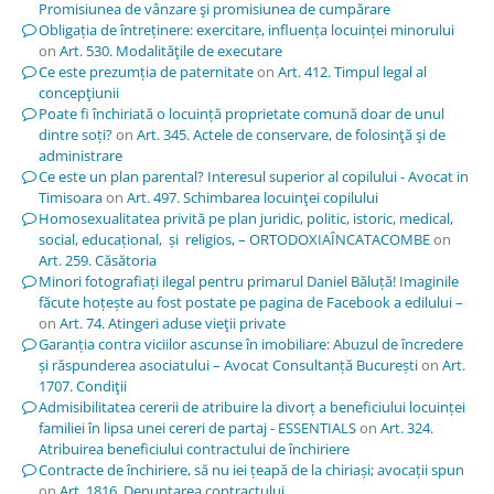
Promisiunea de vânzare şi promisiunea de cumpărare
Obligația de întreținere: exercitare, influența locuinței minorului
on
Art. 530. Modalităţile de executare
Ce este prezumția de paternitate
on
Art. 412. Timpul legal al
concepţiunii
Poate fi închiriată o locuință proprietate comună doar de unul
dintre soți?
on
Art. 345. Actele de conservare, de folosinţă şi de
administrare
Ce este un plan parental? Interesul superior al copilului - Avocat in
Timisoara
on
Art. 497. Schimbarea locuinţei copilului
Homosexualitatea privită pe plan juridic, politic, istoric, medical,
social, educațional, și religios, – ORTODOXIAÎNCATACOMBE
on
Art. 259. Căsătoria
Minori fotografiați ilegal pentru primarul Daniel Băluță! Imaginile
făcute hoțește au fost postate pe pagina de Facebook a edilului –
on
Art. 74. Atingeri aduse vieţii private
Garanția contra viciilor ascunse în imobiliare: Abuzul de încredere
și răspunderea asociatului – Avocat Consultanță București
on
Art.
1707. Condiţii
Admisibilitatea cererii de atribuire la divorț a beneficiului locuinței
familiei în lipsa unei cereri de partaj - ESSENTIALS
on
Art. 324.
Atribuirea beneficiului contractului de închiriere
Contracte de închiriere, să nu iei țeapă de la chiriași; avocații spun
on
Art. 1816. Denunţarea contractului