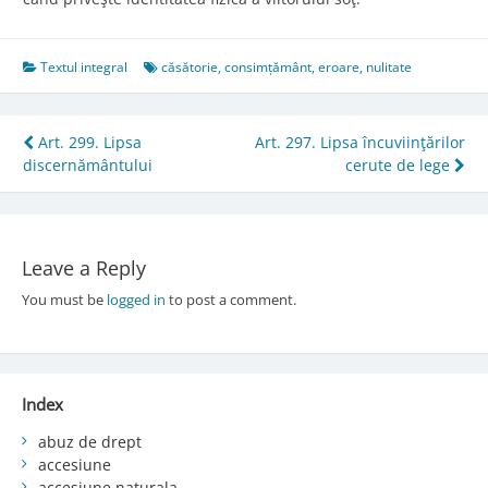
Textul integral
căsătorie
,
consimțământ
,
eroare
,
nulitate
Post
Art. 299. Lipsa
Art. 297. Lipsa încuviinţărilor
discernământului
cerute de lege
navigation
Leave a Reply
You must be
logged in
to post a comment.
Index
abuz de drept
accesiune
accesiune naturala