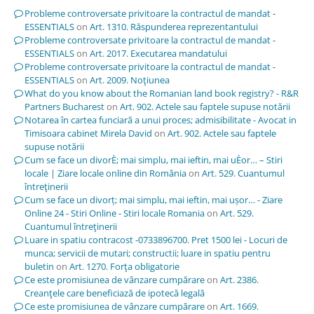
Probleme controversate privitoare la contractul de mandat -
ESSENTIALS
on
Art. 1310. Răspunderea reprezentantului
Probleme controversate privitoare la contractul de mandat -
ESSENTIALS
on
Art. 2017. Executarea mandatului
Probleme controversate privitoare la contractul de mandat -
ESSENTIALS
on
Art. 2009. Noţiunea
What do you know about the Romanian land book registry? - R&R
Partners Bucharest
on
Art. 902. Actele sau faptele supuse notării
Notarea în cartea funciară a unui proces; admisibilitate - Avocat in
Timisoara cabinet Mirela David
on
Art. 902. Actele sau faptele
supuse notării
Cum se face un divorÈ; mai simplu, mai ieftin, mai uÈor… – Stiri
locale | Ziare locale online din România
on
Art. 529. Cuantumul
întreţinerii
Cum se face un divorț; mai simplu, mai ieftin, mai ușor… - Ziare
Online 24 - Stiri Online - Stiri locale Romania
on
Art. 529.
Cuantumul întreţinerii
Luare in spatiu contracost -0733896700. Pret 1500 lei - Locuri de
munca; servicii de mutari; constructii; luare in spatiu pentru
buletin
on
Art. 1270. Forţa obligatorie
Ce este promisiunea de vânzare cumpărare
on
Art. 2386.
Creanţele care beneficiază de ipotecă legală
Ce este promisiunea de vânzare cumpărare
on
Art. 1669.