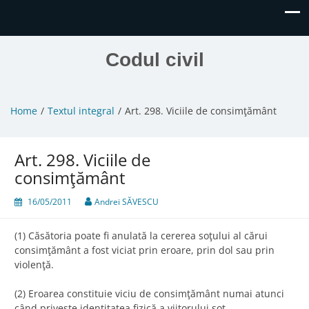
Codul civil
Home
Textul integral
Art. 298. Viciile de consimţământ
Art. 298. Viciile de
consimţământ
16/05/2011
Andrei SĂVESCU
(1) Căsătoria poate fi anulată la cererea soţului al cărui
consimţământ a fost viciat prin eroare, prin dol sau prin
violenţă.
(2) Eroarea constituie viciu de consimţământ numai atunci
când priveşte identitatea fizică a viitorului soţ.