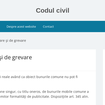
Codul civil
Despre acest website
Contact
nare şi de grevare
şi de grevare
ri reale având ca obiect bunurile comune nu pot fi
pune singur, cu titlu oneros, de bunurile mobile comune a
mitor formalităţi de publicitate. Dispoziţiile art. 345 alin.