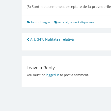
(3) Sunt, de asemenea, exceptate de la prevederile a
Textul integral
act civil
,
bunuri
,
dispunere
Post
Art. 347. Nulitatea relativă
navigation
Leave a Reply
You must be
logged in
to post a comment.