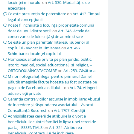
locuinței minorului
on
Art. 530. Modalităţile de
executare
Ce este prezumția de paternitate
on
Art. 412. Timpul
legal al concepţiunii
Poate fi închiriată o locuință proprietate comună
doar de unul dintre soți?
on
Art. 345. Actele de
conservare, de folosinţă şi de administrare
Ce este un plan parental? Interesul superior al
copilului - Avocat in Timisoara
on
Art. 497.
Schimbarea locuinţei copilului
Homosexualitatea privită pe plan juridic, politic,
istoric, medical, social, educațional, și religios, –
ORTODOXIAÎNCATACOMBE
on
Art. 259. Căsătoria
Minori fotografiați ilegal pentru primarul Daniel
Băluță! Imaginile făcute hoțește au fost postate pe
pagina de Facebook a edilului –
on
Art. 74. Atingeri
aduse vieţii private
Garanția contra viciilor ascunse în imobiliare: Abuzul
de încredere și răspunderea asociatului – Avocat
Consultanță București
on
Art. 1707. Condiţii
Admisibilitatea cererii de atribuire la divorț a
beneficiului locuinței familiei în lipsa unei cereri de
partaj - ESSENTIALS
on
Art. 324. Atribuirea
beneficiului contractului de închiriere