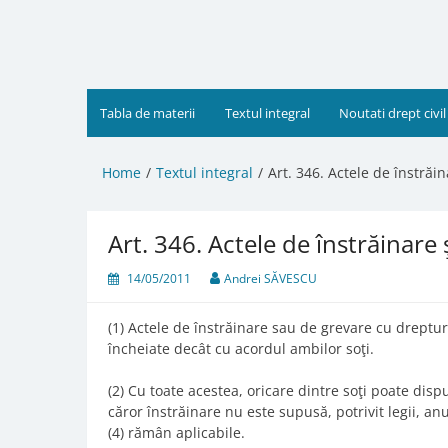
Skip
to
content
Tabla de materii
Textul integral
Noutati drept civil
Home
Textul integral
Art. 346. Actele de înstrăi
Art. 346. Actele de înstrăinare 
14/05/2011
Andrei SĂVESCU
(1) Actele de înstrăinare sau de grevare cu dreptu
încheiate decât cu acordul ambilor soţi.
(2) Cu toate acestea, oricare dintre soţi poate dis
căror înstrăinare nu este supusă, potrivit legii, anu
(4) rămân aplicabile.