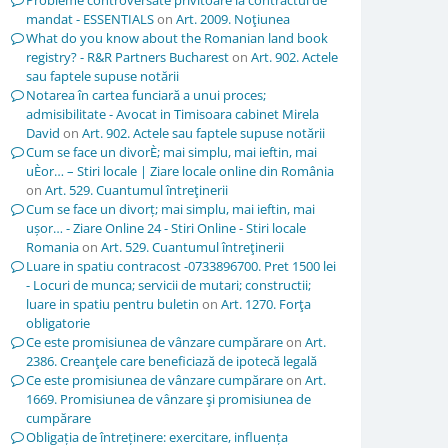
Probleme controversate privitoare la contractul de
mandat - ESSENTIALS
on
Art. 2009. Noţiunea
What do you know about the Romanian land book
registry? - R&R Partners Bucharest
on
Art. 902. Actele
sau faptele supuse notării
Notarea în cartea funciară a unui proces;
admisibilitate - Avocat in Timisoara cabinet Mirela
David
on
Art. 902. Actele sau faptele supuse notării
Cum se face un divorÈ; mai simplu, mai ieftin, mai
uÈor… – Stiri locale | Ziare locale online din România
on
Art. 529. Cuantumul întreţinerii
Cum se face un divorț; mai simplu, mai ieftin, mai
ușor… - Ziare Online 24 - Stiri Online - Stiri locale
Romania
on
Art. 529. Cuantumul întreţinerii
Luare in spatiu contracost -0733896700. Pret 1500 lei
- Locuri de munca; servicii de mutari; constructii;
luare in spatiu pentru buletin
on
Art. 1270. Forţa
obligatorie
Ce este promisiunea de vânzare cumpărare
on
Art.
2386. Creanţele care beneficiază de ipotecă legală
Ce este promisiunea de vânzare cumpărare
on
Art.
1669. Promisiunea de vânzare şi promisiunea de
cumpărare
Obligația de întreținere: exercitare, influența