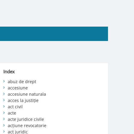
Index
abuz de drept
accesiune
accesiune naturala
acces la justiție
act civil
acte
acte juridice civile
acțiune revocatorie
act juridic