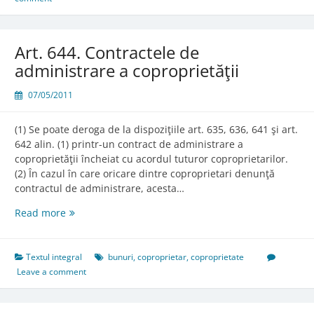
Art. 644. Contractele de
administrare a coproprietăţii
07/05/2011
(1) Se poate deroga de la dispoziţiile art. 635, 636, 641 şi art.
642 alin. (1) printr-un contract de administrare a
coproprietăţii încheiat cu acordul tuturor coproprietarilor.
(2) În cazul în care oricare dintre coproprietari denunţă
contractul de administrare, acesta…
Art.
Read more
644.
Contractele
de
Textul integral
bunuri
,
coproprietar
,
coproprietate
administrare
Leave a comment
a
coproprietăţii