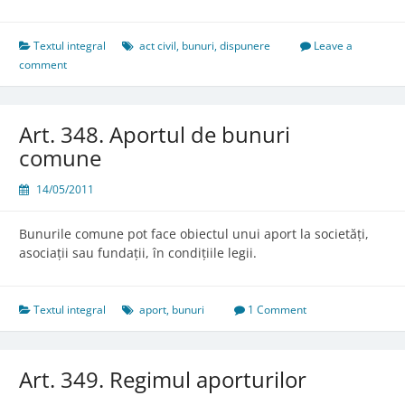
346.
Actele
de
Textul integral
act civil
,
bunuri
,
dispunere
Leave a
înstrăinare
comment
şi
de
grevare
Art. 348. Aportul de bunuri
comune
14/05/2011
Bunurile comune pot face obiectul unui aport la societăți,
asociații sau fundații, în condițiile legii.
Textul integral
aport
,
bunuri
1 Comment
Art. 349. Regimul aporturilor