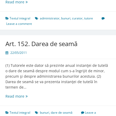
Art.
Read more
142.
Administrarea
bunurilor
Textul integral
administrator
,
bunuri
,
curator
,
tutore
minorului
Leave a comment
Art. 152. Darea de seamă
22/05/2011
(1) Tutorele este dator să prezinte anual instanţei de tutelă
o dare de seamă despre modul cum s-a îngrijit de minor,
precum şi despre administrarea bunurilor acestuia. (2)
Darea de seamă se va prezenta instanţei de tutelă în
termen de…
Art.
Read more
152.
Darea
de
Textul integral
bunuri
,
dare de seamă
Leave a