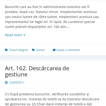
Bunurile care au fost în administrarea tutorelui vor fi
predate, după caz, fostului minor, moştenitorilor acestuia
sau noului tutore de către tutore, moştenitorii acestuia sau
reprezentantul lor legal ori, în lipsă, de curatorul special
numit potrivit dispoziţiilor art. 160 alin….
Art.
Read more
161.
Predarea
bunurilor
Textul integral
bunuri
Leave a comment
Art. 162. Descărcarea de
gestiune
22/05/2011
(1) După predarea bunurilor, verificarea socotelilor şi
aprobarea lor, instanţa de tutelă va da tutorelui descărcare
de gestiunea sa. (2) Chiar dacă instanţa de tutelă a dat