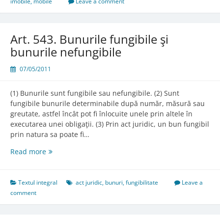
imobile
,
mobile
Leave a comment
Art. 543. Bunurile fungibile şi
bunurile nefungibile
07/05/2011
(1) Bunurile sunt fungibile sau nefungibile. (2) Sunt
fungibile bunurile determinabile după număr, măsură sau
greutate, astfel încât pot fi înlocuite unele prin altele în
executarea unei obligaţii. (3) Prin act juridic, un bun fungibil
prin natura sa poate fi…
Art.
Read more
543.
Bunurile
fungibile
Textul integral
act juridic
,
bunuri
,
fungibilitate
Leave a
şi
comment
bunurile
nefungibile