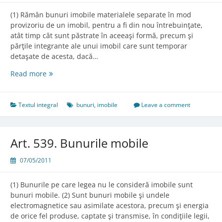
(1) Rămân bunuri imobile materialele separate în mod
provizoriu de un imobil, pentru a fi din nou întrebuinţate,
atât timp cât sunt păstrate în aceeaşi formă, precum şi
părţile integrante ale unui imobil care sunt temporar
detaşate de acesta, dacă…
Art.
Read more
538.
Bunurile
care
Textul integral
bunuri
,
imobile
Leave a comment
rămân
sau
devin
Art. 539. Bunurile mobile
imobile
07/05/2011
(1) Bunurile pe care legea nu le consideră imobile sunt
bunuri mobile. (2) Sunt bunuri mobile şi undele
electromagnetice sau asimilate acestora, precum şi energia
de orice fel produse, captate şi transmise, în condiţiile legii,