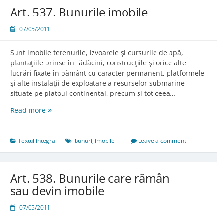
Art. 537. Bunurile imobile
07/05/2011
Sunt imobile terenurile, izvoarele şi cursurile de apă,
plantaţiile prinse în rădăcini, construcţiile şi orice alte
lucrări fixate în pământ cu caracter permanent, platformele
şi alte instalaţii de exploatare a resurselor submarine
situate pe platoul continental, precum şi tot ceea…
Art.
Read more
537.
Bunurile
imobile
Textul integral
bunuri
,
imobile
Leave a comment
Art. 538. Bunurile care rămân
sau devin imobile
07/05/2011