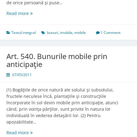
de orice persoană şi puse…
Art.
Read more
539.
Bunurile
mobile
Textul integral
bunuri
,
imobile
,
mobile
1 Comment
Art. 540. Bunurile mobile prin
anticipaţie
07/05/2011
(1) Bogăţiile de orice natură ale solului şi subsolului,
fructele neculese încă, plantaţiile şi construcţiile
încorporate în sol devin mobile prin anticipaţie, atunci
când, prin voinţa părţilor, sunt privite în natura lor
individuală în vederea detaşării lor. (2) Pentru
opozabilitate…
Art.
Read more