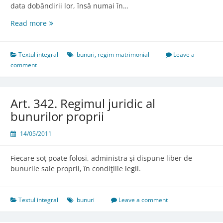
data dobândirii lor, însă numai în…
Art.
Read more
341.
Veniturile
din
Textul integral
bunuri
,
regim matrimonial
Leave a
muncă
comment
şi
cele
asimilate
Art. 342. Regimul juridic al
acestora
bunurilor proprii
14/05/2011
Fiecare soţ poate folosi, administra şi dispune liber de
bunurile sale proprii, în condiţiile legii.
Textul integral
bunuri
Leave a comment