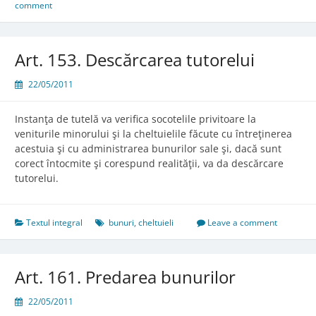
seamă
comment
Art. 153. Descărcarea tutorelui
22/05/2011
Instanţa de tutelă va verifica socotelile privitoare la
veniturile minorului şi la cheltuielile făcute cu întreţinerea
acestuia şi cu administrarea bunurilor sale şi, dacă sunt
corect întocmite şi corespund realităţii, va da descărcare
tutorelui.
Textul integral
bunuri
,
cheltuieli
Leave a comment
Art. 161. Predarea bunurilor
22/05/2011