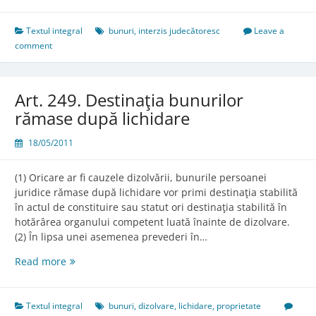
Textul integral
bunuri
,
interzis judecătoresc
Leave a
comment
Art. 249. Destinaţia bunurilor
rămase după lichidare
18/05/2011
(1) Oricare ar fi cauzele dizolvării, bunurile persoanei
juridice rămase după lichidare vor primi destinaţia stabilită
în actul de constituire sau statut ori destinaţia stabilită în
hotărârea organului competent luată înainte de dizolvare.
(2) În lipsa unei asemenea prevederi în…
Art.
Read more
249.
Destinaţia
bunurilor
Textul integral
bunuri
,
dizolvare
,
lichidare
,
proprietate