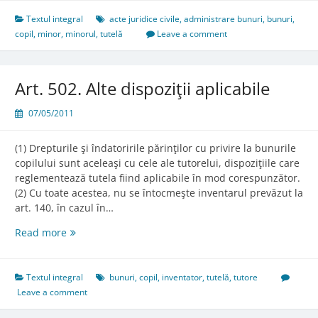
Administrarea
bunurilor
Textul integral
acte juridice civile
,
administrare bunuri
,
bunuri
,
copilului
copil
,
minor
,
minorul
,
tutelă
Leave a comment
Art. 502. Alte dispoziţii aplicabile
07/05/2011
(1) Drepturile şi îndatoririle părinţilor cu privire la bunurile
copilului sunt aceleaşi cu cele ale tutorelui, dispoziţiile care
reglementează tutela fiind aplicabile în mod corespunzător.
(2) Cu toate acestea, nu se întocmeşte inventarul prevăzut la
art. 140, în cazul în…
Art.
Read more
502.
Alte
dispoziţii
Textul integral
bunuri
,
copil
,
inventator
,
tutelă
,
tutore
aplicabile
Leave a comment