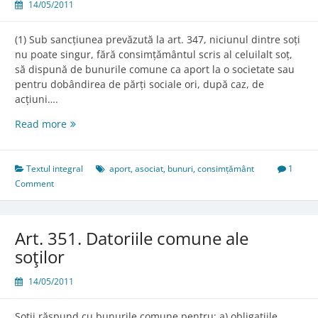
14/05/2011
(1) Sub sancțiunea prevăzută la art. 347, niciunul dintre soți
nu poate singur, fără consimțământul scris al celuilalt soț,
să dispună de bunurile comune ca aport la o societate sau
pentru dobândirea de părți sociale ori, după caz, de
acțiuni….
Art.
Read more
349.
Regimul
aporturilor
Textul integral
aport
,
asociat
,
bunuri
,
consimțământ
1
Comment
Art. 351. Datoriile comune ale
soţilor
14/05/2011
Soţii răspund cu bunurile comune pentru: a) obligaţiile