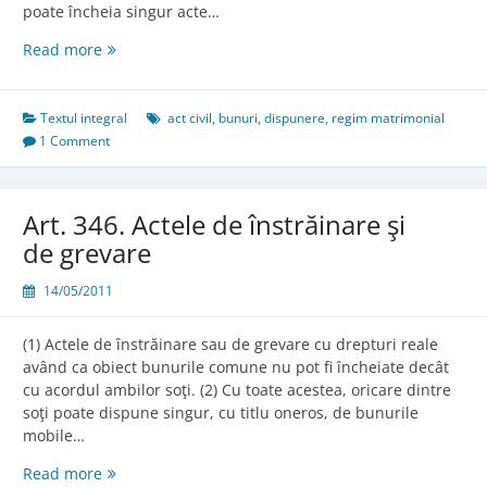
poate încheia singur acte…
Art.
Read more
345.
Actele
de
Textul integral
act civil
,
bunuri
,
dispunere
,
regim matrimonial
conservare,
1 Comment
de
folosinţă
şi
Art. 346. Actele de înstrăinare şi
de
de grevare
administrare
14/05/2011
(1) Actele de înstrăinare sau de grevare cu drepturi reale
având ca obiect bunurile comune nu pot fi încheiate decât
cu acordul ambilor soţi. (2) Cu toate acestea, oricare dintre
soţi poate dispune singur, cu titlu oneros, de bunurile
mobile…
Art.
Read more