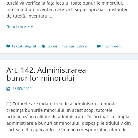
tutelă va verifica la faţa locului toate bunurile minorului,
întocmind un inventar, care va fi supus aprobării instanţei
de tutelă. Inventarul…
Art.
Read more
140.
Inventarul
bunurilor
Textul integral
bunuri
,
inventar
,
tutore
1 Comment
minorului
Art. 142. Administrarea
bunurilor minorului
23/05/2011
(1) Tutorele are îndatorirea de a administra cu bună-
credinţă bunurile minorului. În acest scop, tutorele
acţionează în calitate de administrator însărcinat cu simpla
administrare a bunurilor minorului, dispoziţiile titlului V din
cartea a III-a aplicându-se în mod corespunzător, afară de…