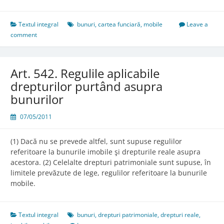
540.
Bunurile
mobile
Textul integral
bunuri
,
cartea funciară
,
mobile
Leave a
prin
comment
anticipaţie
Art. 542. Regulile aplicabile
drepturilor purtând asupra
bunurilor
07/05/2011
(1) Dacă nu se prevede altfel, sunt supuse regulilor
referitoare la bunurile imobile şi drepturile reale asupra
acestora. (2) Celelalte drepturi patrimoniale sunt supuse, în
limitele prevăzute de lege, regulilor referitoare la bunurile
mobile.
Textul integral
bunuri
,
drepturi patrimoniale
,
drepturi reale
,