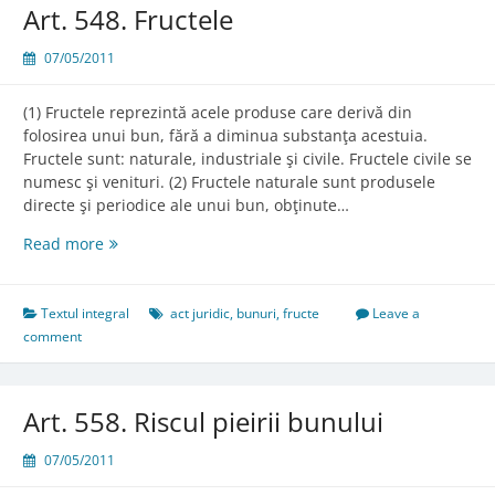
Art. 548. Fructele
07/05/2011
(1) Fructele reprezintă acele produse care derivă din
folosirea unui bun, fără a diminua substanţa acestuia.
Fructele sunt: naturale, industriale şi civile. Fructele civile se
numesc şi venituri. (2) Fructele naturale sunt produsele
directe şi periodice ale unui bun, obţinute…
Art.
Read more
548.
Fructele
Textul integral
act juridic
,
bunuri
,
fructe
Leave a
comment
Art. 558. Riscul pieirii bunului
07/05/2011