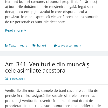
Nu sunt bunuri comune, ci bunuri proprii ale fiecărui soţ:
a) bunurile dobândite prin moştenire legală, legat sau
donaţie, cu excepţia cazului în care dispunătorul a
prevăzut, în mod expres, că ele vor fi comune; b) bunurile
de uz personal; c) bunurile destinate…
Art.
Read more
340.
Bunurile
proprii
Textul integral
bunuri
Leave a comment
Art. 341. Veniturile din muncă şi
cele asimilate acestora
14/05/2011
Veniturile din muncă, sumele de bani cuvenite cu titlu de
pensie în cadrul asigurărilor sociale şi altele asemenea,
precum şi veniturile cuvenite în temeiul unui drept de
proprietate intelectuală sunt bunuri comune, indiferent de