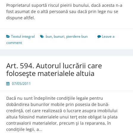
Proprietarul suportă riscul pieirii bunului, dacă acesta n-a
fost asumat de o altă persoană sau dacă prin lege nu se
dispune altfel.
Textul integral
bun
,
bunuri
,
pierdere bun
Leave a
comment
Art. 594. Autorul lucrării care
foloseşte materialele altuia
07/05/2011
Dacă nu sunt îndeplinite condiţiile legale pentru
dobândirea bunurilor mobile prin posesia de bună-
credinţă, cel care realizează o lucrare asupra imobilului
altuia folosind materialele unui terţ este obligat la plata
contravalorii materialelor, precum şi la repararea, în
condiţiile legii, a…