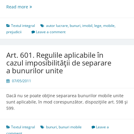
Art.
Read more
594.
Autorul
lucrării
Textul integral
autor lucrare
,
bunuri
,
imobil
,
lege
,
mobile
,
care
prejudicii
Leave a comment
foloseşte
materialele
altuia
Art. 601. Regulile aplicabile în
cazul imposibilităţii de separare
a bunurilor unite
07/05/2011
Dacă nu se poate obţine separarea bunurilor mobile unite
sunt aplicabile, în mod corespunzător, dispoziţiile art. 598 şi
599.
Textul integral
bunuri
,
bunuri mobile
Leave a
comment