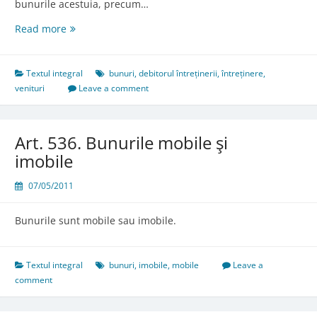
bunurile acestuia, precum…
Art.
Read more
527.
Debitorul
întreţinerii
Textul integral
bunuri
,
debitorul întreținerii
,
întreținere
,
venituri
Leave a comment
Art. 536. Bunurile mobile şi
imobile
07/05/2011
Bunurile sunt mobile sau imobile.
Textul integral
bunuri
,
imobile
,
mobile
Leave a
comment