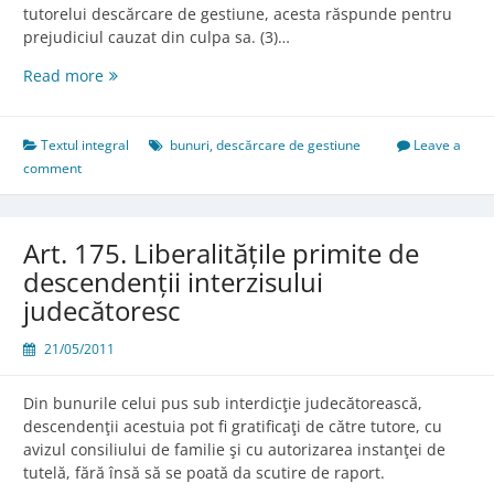
tutorelui descărcare de gestiune, acesta răspunde pentru
prejudiciul cauzat din culpa sa. (3)…
Art.
Read more
162.
Descărcarea
de
Textul integral
bunuri
,
descărcare de gestiune
Leave a
gestiune
comment
Art. 175. Liberalitățile primite de
descendenții interzisului
judecătoresc
21/05/2011
Din bunurile celui pus sub interdicţie judecătorească,
descendenţii acestuia pot fi gratificaţi de către tutore, cu
avizul consiliului de familie şi cu autorizarea instanţei de
tutelă, fără însă să se poată da scutire de raport.