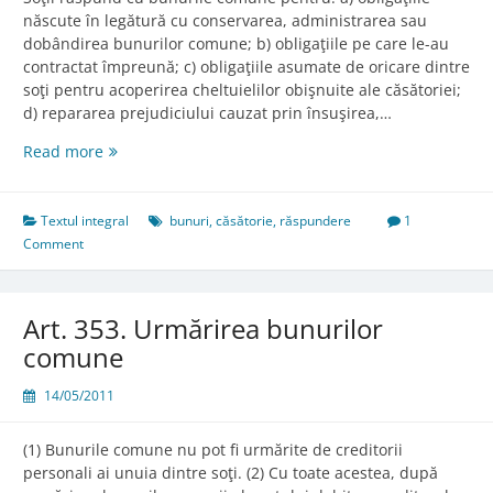
născute în legătură cu conservarea, administrarea sau
dobândirea bunurilor comune; b) obligaţiile pe care le-au
contractat împreună; c) obligaţiile asumate de oricare dintre
soţi pentru acoperirea cheltuielilor obişnuite ale căsătoriei;
d) repararea prejudiciului cauzat prin însuşirea,…
Art.
Read more
351.
Datoriile
comune
Textul integral
bunuri
,
căsătorie
,
răspundere
1
ale
Comment
soţilor
Art. 353. Urmărirea bunurilor
comune
14/05/2011
(1) Bunurile comune nu pot fi urmărite de creditorii
personali ai unuia dintre soţi. (2) Cu toate acestea, după