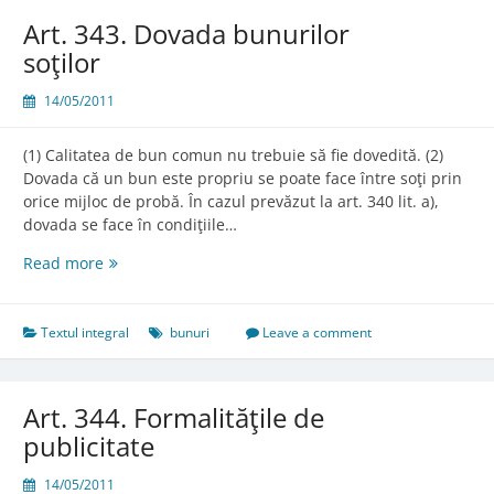
Art. 343. Dovada bunurilor
soţilor
14/05/2011
(1) Calitatea de bun comun nu trebuie să fie dovedită. (2)
Dovada că un bun este propriu se poate face între soţi prin
orice mijloc de probă. În cazul prevăzut la art. 340 lit. a),
dovada se face în condiţiile…
Art.
Read more
343.
Dovada
bunurilor
Textul integral
bunuri
Leave a comment
soţilor
Art. 344. Formalităţile de
publicitate
14/05/2011