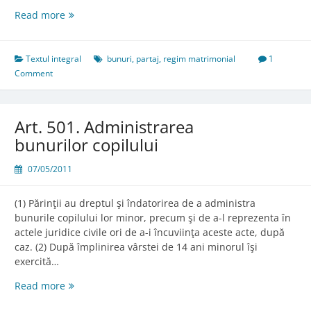
Art.
Read more
358.
Partajul
în
Textul integral
bunuri
,
partaj
,
regim matrimonial
1
timpul
Comment
regimului
comunităţii
Art. 501. Administrarea
bunurilor copilului
07/05/2011
(1) Părinţii au dreptul şi îndatorirea de a administra
bunurile copilului lor minor, precum şi de a-l reprezenta în
actele juridice civile ori de a-i încuviinţa aceste acte, după
caz. (2) După împlinirea vârstei de 14 ani minorul îşi
exercită…
Art.
Read more
501.