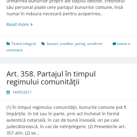
urmărirea bunurilor proprii ale soţului debitor, creditorul
său personal poate cere partajul bunurilor comune, însă
numai în măsura necesară pentru acoperirea…
Art.
Read more
353.
Urmărirea
bunurilor
Textul integral
bunuri
,
creditor
,
partaj
,
urmărire
Leave a
comune
comment
Art. 358. Partajul în timpul
regimului comunităţii
14/05/2011
(1) În timpul regimului comunităţii, bunurile comune pot fi
împărţite, în tot sau în parte, prin act încheiat în formă
autentică notarială, în caz de bună învoială, ori pe cale
judecătorească, în caz de neînţelegere. (2) Prevederile art.
357 alin. (2) se…