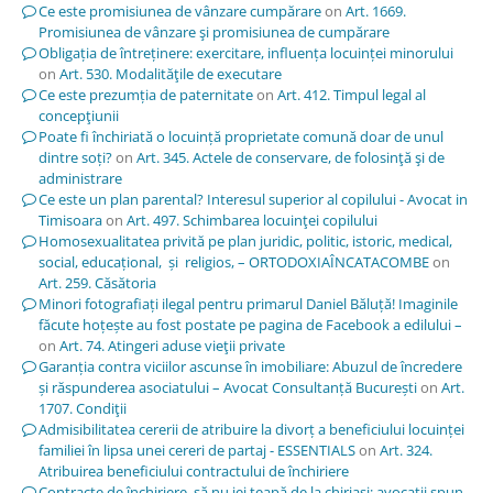
Ce este promisiunea de vânzare cumpărare
on
Art. 1669.
Promisiunea de vânzare şi promisiunea de cumpărare
Obligația de întreținere: exercitare, influența locuinței minorului
on
Art. 530. Modalităţile de executare
Ce este prezumția de paternitate
on
Art. 412. Timpul legal al
concepţiunii
Poate fi închiriată o locuință proprietate comună doar de unul
dintre soți?
on
Art. 345. Actele de conservare, de folosinţă şi de
administrare
Ce este un plan parental? Interesul superior al copilului - Avocat in
Timisoara
on
Art. 497. Schimbarea locuinţei copilului
Homosexualitatea privită pe plan juridic, politic, istoric, medical,
social, educațional, și religios, – ORTODOXIAÎNCATACOMBE
on
Art. 259. Căsătoria
Minori fotografiați ilegal pentru primarul Daniel Băluță! Imaginile
făcute hoțește au fost postate pe pagina de Facebook a edilului –
on
Art. 74. Atingeri aduse vieţii private
Garanția contra viciilor ascunse în imobiliare: Abuzul de încredere
și răspunderea asociatului – Avocat Consultanță București
on
Art.
1707. Condiţii
Admisibilitatea cererii de atribuire la divorț a beneficiului locuinței
familiei în lipsa unei cereri de partaj - ESSENTIALS
on
Art. 324.
Atribuirea beneficiului contractului de închiriere
Contracte de închiriere, să nu iei țeapă de la chiriași; avocații spun