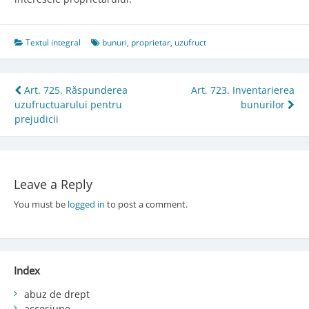
Textul integral
bunuri
,
proprietar
,
uzufruct
Post
Art. 725. Răspunderea
Art. 723. Inventarierea
uzufructuarului pentru
bunurilor
navigation
prejudicii
Leave a Reply
You must be
logged in
to post a comment.
Index
abuz de drept
accesiune