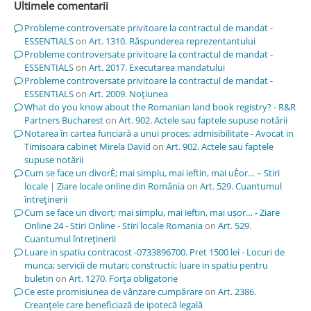
Ultimele comentarii
Probleme controversate privitoare la contractul de mandat -
ESSENTIALS
on
Art. 1310. Răspunderea reprezentantului
Probleme controversate privitoare la contractul de mandat -
ESSENTIALS
on
Art. 2017. Executarea mandatului
Probleme controversate privitoare la contractul de mandat -
ESSENTIALS
on
Art. 2009. Noţiunea
What do you know about the Romanian land book registry? - R&R
Partners Bucharest
on
Art. 902. Actele sau faptele supuse notării
Notarea în cartea funciară a unui proces; admisibilitate - Avocat in
Timisoara cabinet Mirela David
on
Art. 902. Actele sau faptele
supuse notării
Cum se face un divorÈ; mai simplu, mai ieftin, mai uÈor… – Stiri
locale | Ziare locale online din România
on
Art. 529. Cuantumul
întreţinerii
Cum se face un divorț; mai simplu, mai ieftin, mai ușor… - Ziare
Online 24 - Stiri Online - Stiri locale Romania
on
Art. 529.
Cuantumul întreţinerii
Luare in spatiu contracost -0733896700. Pret 1500 lei - Locuri de
munca; servicii de mutari; constructii; luare in spatiu pentru
buletin
on
Art. 1270. Forţa obligatorie
Ce este promisiunea de vânzare cumpărare
on
Art. 2386.
Creanţele care beneficiază de ipotecă legală