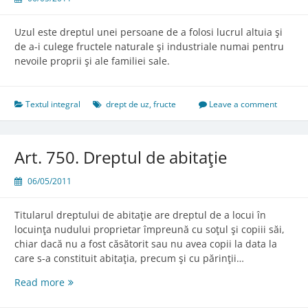
bunului
Uzul este dreptul unei persoane de a folosi lucrul altuia şi
de a-i culege fructele naturale şi industriale numai pentru
nevoile proprii şi ale familiei sale.
Textul integral
drept de uz
,
fructe
Leave a comment
Art. 750. Dreptul de abitaţie
06/05/2011
Titularul dreptului de abitaţie are dreptul de a locui în
locuinţa nudului proprietar împreună cu soţul şi copiii săi,
chiar dacă nu a fost căsătorit sau nu avea copii la data la
care s-a constituit abitaţia, precum şi cu părinţii…
Art.
Read more
750.