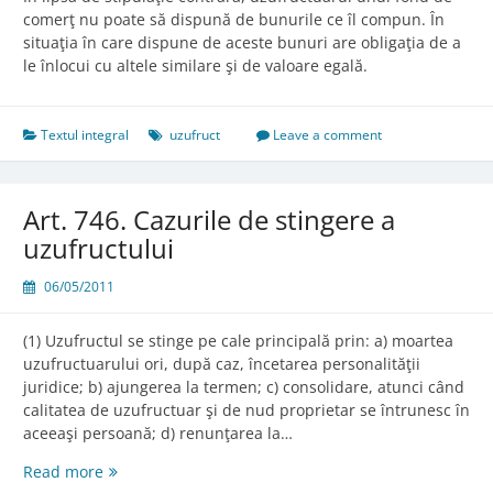
comerţ nu poate să dispună de bunurile ce îl compun. În
situaţia în care dispune de aceste bunuri are obligaţia de a
le înlocui cu altele similare şi de valoare egală.
Textul integral
uzufruct
Leave a comment
Art. 746. Cazurile de stingere a
uzufructului
06/05/2011
(1) Uzufructul se stinge pe cale principală prin: a) moartea
uzufructuarului ori, după caz, încetarea personalităţii
juridice; b) ajungerea la termen; c) consolidare, atunci când
calitatea de uzufructuar şi de nud proprietar se întrunesc în
aceeaşi persoană; d) renunţarea la…
Art.
Read more