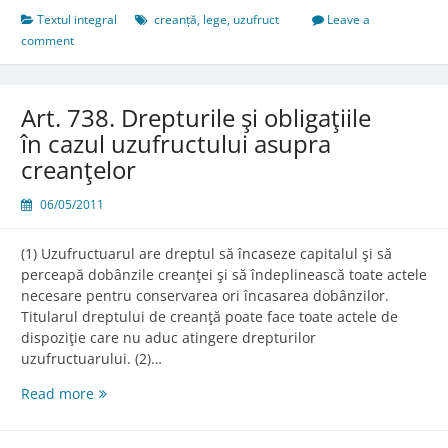
Textul integral
creanță
,
lege
,
uzufruct
Leave a
comment
Art. 738. Drepturile şi obligaţiile
în cazul uzufructului asupra
creanţelor
06/05/2011
(1) Uzufructuarul are dreptul să încaseze capitalul şi să
perceapă dobânzile creanţei şi să îndeplinească toate actele
necesare pentru conservarea ori încasarea dobânzilor.
Titularul dreptului de creanţă poate face toate actele de
dispoziţie care nu aduc atingere drepturilor
uzufructuarului. (2)…
Art.
Read more
738.
Drepturile