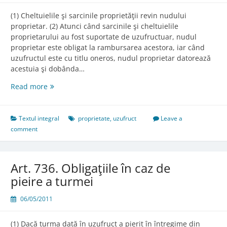
(1) Cheltuielile şi sarcinile proprietăţii revin nudului
proprietar. (2) Atunci când sarcinile şi cheltuielile
proprietarului au fost suportate de uzufructuar, nudul
proprietar este obligat la rambursarea acestora, iar când
uzufructul este cu titlu oneros, nudul proprietar datorează
acestuia şi dobânda…
Art.
Read more
735.
Suportarea
sarcinilor
Textul integral
proprietate
,
uzufruct
Leave a
şi
comment
a
cheltuielilor
proprietăţii
Art. 736. Obligaţiile în caz de
pieire a turmei
06/05/2011
(1) Dacă turma dată în uzufruct a pierit în întregime din