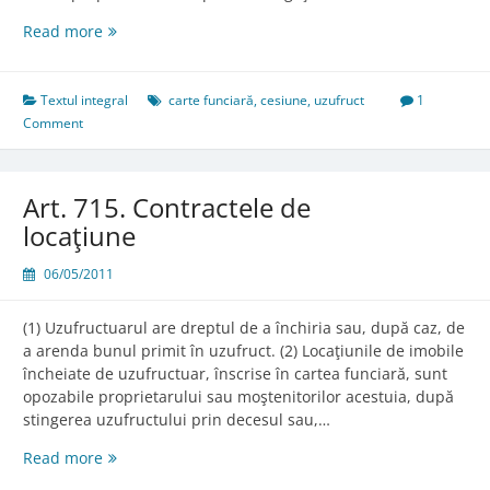
Art.
Read more
714.
Cesiunea
uzufructului
Textul integral
carte funciară
,
cesiune
,
uzufruct
1
Comment
Art. 715. Contractele de
locaţiune
06/05/2011
(1) Uzufructuarul are dreptul de a închiria sau, după caz, de
a arenda bunul primit în uzufruct. (2) Locaţiunile de imobile
încheiate de uzufructuar, înscrise în cartea funciară, sunt
opozabile proprietarului sau moştenitorilor acestuia, după
stingerea uzufructului prin decesul sau,…
Art.
Read more
715.