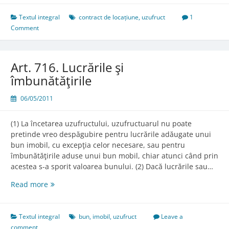
Contractele
de
Textul integral
contract de locațiune
,
uzufruct
1
locaţiune
Comment
Art. 716. Lucrările şi
îmbunătăţirile
06/05/2011
(1) La încetarea uzufructului, uzufructuarul nu poate
pretinde vreo despăgubire pentru lucrările adăugate unui
bun imobil, cu excepţia celor necesare, sau pentru
îmbunătăţirile aduse unui bun mobil, chiar atunci când prin
acestea s-a sporit valoarea bunului. (2) Dacă lucrările sau…
Art.
Read more
716.
Lucrările
şi
Textul integral
bun
,
imobil
,
uzufruct
Leave a
îmbunătăţirile
comment