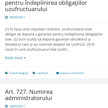
pentru îndeplinirea obligaţiilor
uzufructuarului
06/05/2011
(1) În lipsa unei stipulaţii contrare, uzufructuarul este
obligat să depună o garanţie pentru îndeplinirea obligaţiilor
sale. (2) Sunt scutiţi să depună garanţie vânzătorul şi
donatorul care şi-au rezervat dreptul de uzufruct. (3) În
cazul în care uzufructuarul este scutit…
Art.
Read more
726.
Constituirea
garanţiei
Textul integral
uzufruct
Leave a comment
pentru
îndeplinirea
obligaţiilor
Art. 727. Numirea
uzufructuarului
administratorului
06/05/2011