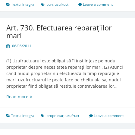
de
Textul integral
bun
,
uzufruct
Leave a comment
suportare
a
reparaţiilor
Art. 730. Efectuarea reparaţiilor
de
mari
către
uzufructuar
06/05/2011
şi
nudul
(1) Uzufructuarul este obligat să îl înştiinţeze pe nudul
proprietar
proprietar despre necesitatea reparaţiilor mari. (2) Atunci
când nudul proprietar nu efectuează la timp reparaţiile
mari, uzufructuarul le poate face pe cheltuiala sa, nudul
proprietar fiind obligat să restituie contravaloarea lor…
Art.
Read more
730.
Efectuarea
reparaţiilor
Textul integral
proprietar
,
uzufruct
Leave a comment
mari