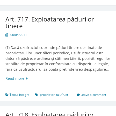
Art. 717. Exploatarea pădurilor
tinere
06/05/2011
(1) Dacă uzufructul cuprinde păduri tinere destinate de
proprietarul lor unor tăieri periodice, uzufructuarul este
dator să păstreze ordinea şi câtimea tăierii, potrivit regulilor
stabilite de proprietar în conformitate cu dispoziţiile legale,
fără ca uzufructuarul să poată pretinde vreo despăgubire…
Art.
Read more
717.
Exploatarea
pădurilor
Textul integral
proprietar
,
uzufruct
Leave a comment
tinere
Art. 718. Exploatarea pădurilor