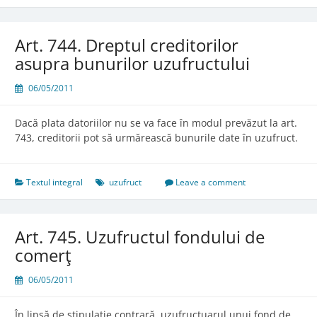
proprietar
de
a
Art. 744. Dreptul creditorilor
restitui
asupra bunurilor uzufructului
sumele
avansate
06/05/2011
de
uzufructuar
Dacă plata datoriilor nu se va face în modul prevăzut la art.
743, creditorii pot să urmărească bunurile date în uzufruct.
Textul integral
uzufruct
Leave a comment
Art. 745. Uzufructul fondului de
comerţ
06/05/2011
În lipsă de stipulaţie contrară, uzufructuarul unui fond de