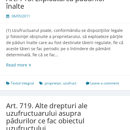
înalte
06/05/2011
(1) Uzufructuarul poate, conformându-se dispoziţiilor legale
şi folosinţei obişnuite a proprietarului, să exploateze părţile
de păduri înalte care au fost destinate tăierii regulate, fie că
aceste tăieri se fac periodic pe o întindere de pământ
determinată, fie că se fac…
Art.
Read more
718.
Exploatarea
pădurilor
Textul integral
proprietar
,
uzufruct
Leave a comment
înalte
Art. 719. Alte drepturi ale
uzufructuarului asupra
pădurilor ce fac obiectul
uzufructului