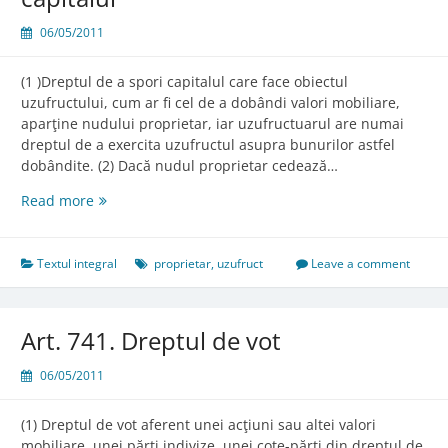
06/05/2011
(1 )Dreptul de a spori capitalul care face obiectul
uzufructului, cum ar fi cel de a dobândi valori mobiliare,
aparţine nudului proprietar, iar uzufructuarul are numai
dreptul de a exercita uzufructul asupra bunurilor astfel
dobândite. (2) Dacă nudul proprietar cedează…
Art.
Read more
740.
Dreptul
de
Textul integral
proprietar
,
uzufruct
Leave a comment
a
spori
capitalul
Art. 741. Dreptul de vot
06/05/2011
(1) Dreptul de vot aferent unei acţiuni sau altei valori
mobiliare, unei părţi indivize, unei cote-părţi din dreptul de