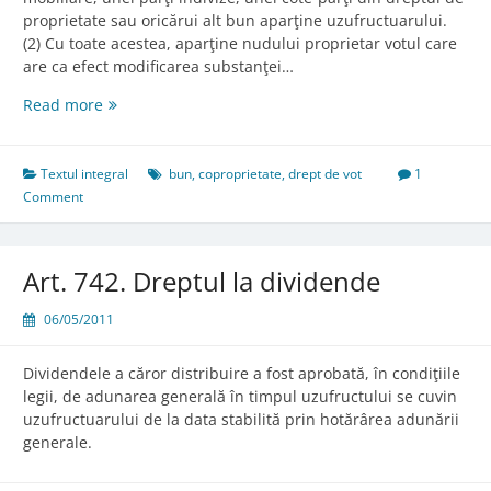
proprietate sau oricărui alt bun aparţine uzufructuarului.
(2) Cu toate acestea, aparţine nudului proprietar votul care
are ca efect modificarea substanţei…
Art.
Read more
741.
Dreptul
de
Textul integral
bun
,
coproprietate
,
drept de vot
1
vot
Comment
Art. 742. Dreptul la dividende
06/05/2011
Dividendele a căror distribuire a fost aprobată, în condiţiile
legii, de adunarea generală în timpul uzufructului se cuvin
uzufructuarului de la data stabilită prin hotărârea adunării
generale.