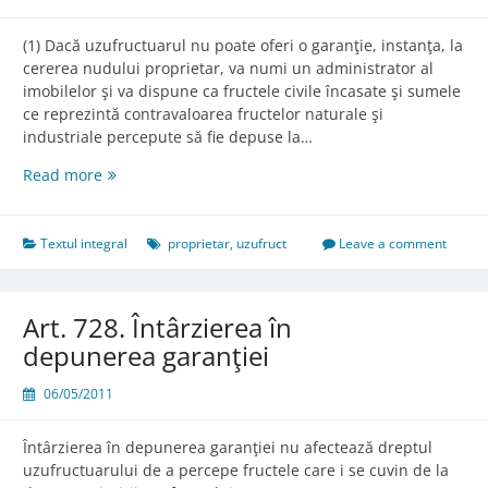
(1) Dacă uzufructuarul nu poate oferi o garanţie, instanţa, la
cererea nudului proprietar, va numi un administrator al
imobilelor şi va dispune ca fructele civile încasate şi sumele
ce reprezintă contravaloarea fructelor naturale şi
industriale percepute să fie depuse la…
Art.
Read more
727.
Numirea
administratorului
Textul integral
proprietar
,
uzufruct
Leave a comment
Art. 728. Întârzierea în
depunerea garanţiei
06/05/2011
Întârzierea în depunerea garanţiei nu afectează dreptul
uzufructuarului de a percepe fructele care i se cuvin de la