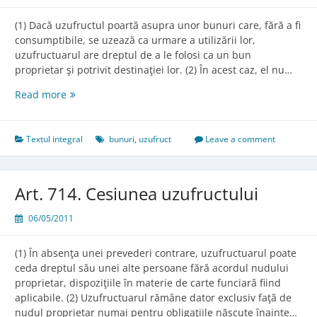
(1) Dacă uzufructul poartă asupra unor bunuri care, fără a fi
consumptibile, se uzează ca urmare a utilizării lor,
uzufructuarul are dreptul de a le folosi ca un bun
proprietar şi potrivit destinaţiei lor. (2) În acest caz, el nu…
Art.
Read more
713.
Uzufructul
asupra
Textul integral
bunuri
,
uzufruct
Leave a comment
bunurilor
neconsumptibile
Art. 714. Cesiunea uzufructului
06/05/2011
(1) În absenţa unei prevederi contrare, uzufructuarul poate
ceda dreptul său unei alte persoane fără acordul nudului
proprietar, dispoziţiile în materie de carte funciară fiind
aplicabile. (2) Uzufructuarul rămâne dator exclusiv faţă de
nudul proprietar numai pentru obligaţiile născute înainte…