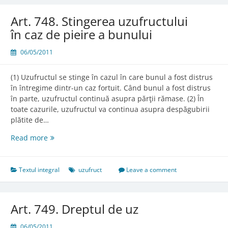
caz
de
Art. 748. Stingerea uzufructului
abuz
în caz de pieire a bunului
de
folosinţă
06/05/2011
(1) Uzufructul se stinge în cazul în care bunul a fost distrus
în întregime dintr-un caz fortuit. Când bunul a fost distrus
în parte, uzufructul continuă asupra părţii rămase. (2) În
toate cazurile, uzufructul va continua asupra despăgubirii
plătite de…
Art.
Read more
748.
Stingerea
uzufructului
Textul integral
uzufruct
Leave a comment
în
caz
de
Art. 749. Dreptul de uz
pieire
a
06/05/2011