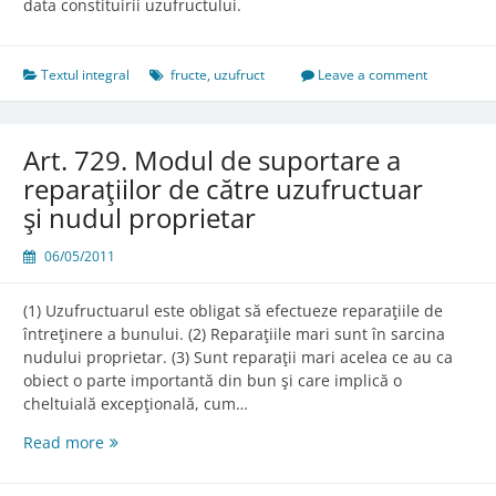
data constituirii uzufructului.
Textul integral
fructe
,
uzufruct
Leave a comment
Art. 729. Modul de suportare a
reparaţiilor de către uzufructuar
şi nudul proprietar
06/05/2011
(1) Uzufructuarul este obligat să efectueze reparaţiile de
întreţinere a bunului. (2) Reparaţiile mari sunt în sarcina
nudului proprietar. (3) Sunt reparaţii mari acelea ce au ca
obiect o parte importantă din bun şi care implică o
cheltuială excepţională, cum…
Art.
Read more
729.
Modul