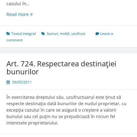
cazului în…
Art.
Read more
723.
Inventarierea
bunurilor
Textul integral
bunuri
,
mobil
,
uzufruct
Leave a
comment
Art. 724. Respectarea destinaţiei
bunurilor
06/05/2011
În exercitarea dreptului său, uzufructuarul este ţinut să
respecte destinaţia dată bunurilor de nudul proprietar, cu
excepţia cazului în care se asigură o creştere a valorii
bunului sau cel puţin nu se prejudiciază în niciun fel
interesele proprietarului.