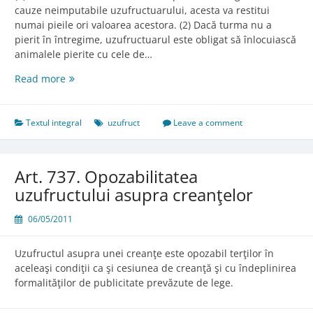
cauze neimputabile uzufructuarului, acesta va restitui
numai pieile ori valoarea acestora. (2) Dacă turma nu a
pierit în întregime, uzufructuarul este obligat să înlocuiască
animalele pierite cu cele de…
Art.
Read more
736.
Obligaţiile
în
Textul integral
uzufruct
Leave a comment
caz
de
pieire
Art. 737. Opozabilitatea
a
uzufructului asupra creanţelor
turmei
06/05/2011
Uzufructul asupra unei creanţe este opozabil terţilor în
aceleaşi condiţii ca şi cesiunea de creanţă şi cu îndeplinirea
formalităţilor de publicitate prevăzute de lege.