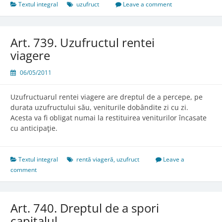
şi
Textul integral
uzufruct
Leave a comment
obligaţiile
în
cazul
Art. 739. Uzufructul rentei
uzufructului
viagere
asupra
creanţelor
06/05/2011
Uzufructuarul rentei viagere are dreptul de a percepe, pe
durata uzufructului său, veniturile dobândite zi cu zi.
Acesta va fi obligat numai la restituirea veniturilor încasate
cu anticipaţie.
Textul integral
rentă viageră
,
uzufruct
Leave a
comment
Art. 740. Dreptul de a spori
capitalul