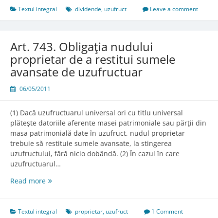
Textul integral
dividende
,
uzufruct
Leave a comment
Art. 743. Obligaţia nudului
proprietar de a restitui sumele
avansate de uzufructuar
06/05/2011
(1) Dacă uzufructuarul universal ori cu titlu universal
plăteşte datoriile aferente masei patrimoniale sau părţii din
masa patrimonială date în uzufruct, nudul proprietar
trebuie să restituie sumele avansate, la stingerea
uzufructului, fără nicio dobândă. (2) În cazul în care
uzufructuarul…
Art.
Read more
743.
Obligaţia
nudului
Textul integral
proprietar
,
uzufruct
1 Comment