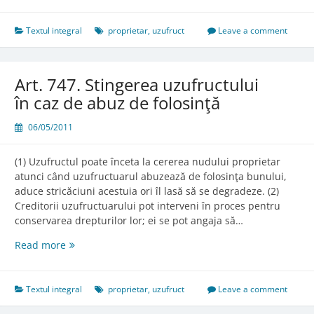
746.
Cazurile
de
Textul integral
proprietar
,
uzufruct
Leave a comment
stingere
a
uzufructului
Art. 747. Stingerea uzufructului
în caz de abuz de folosinţă
06/05/2011
(1) Uzufructul poate înceta la cererea nudului proprietar
atunci când uzufructuarul abuzează de folosinţa bunului,
aduce stricăciuni acestuia ori îl lasă să se degradeze. (2)
Creditorii uzufructuarului pot interveni în proces pentru
conservarea drepturilor lor; ei se pot angaja să…
Art.
Read more
747.
Stingerea
uzufructului
Textul integral
proprietar
,
uzufruct
Leave a comment
în