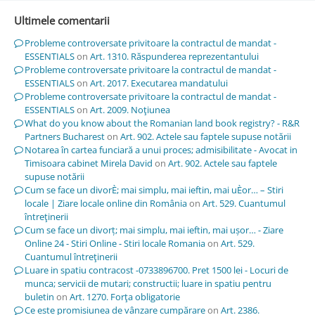
Ultimele comentarii
Probleme controversate privitoare la contractul de mandat -
ESSENTIALS
on
Art. 1310. Răspunderea reprezentantului
Probleme controversate privitoare la contractul de mandat -
ESSENTIALS
on
Art. 2017. Executarea mandatului
Probleme controversate privitoare la contractul de mandat -
ESSENTIALS
on
Art. 2009. Noţiunea
What do you know about the Romanian land book registry? - R&R
Partners Bucharest
on
Art. 902. Actele sau faptele supuse notării
Notarea în cartea funciară a unui proces; admisibilitate - Avocat in
Timisoara cabinet Mirela David
on
Art. 902. Actele sau faptele
supuse notării
Cum se face un divorÈ; mai simplu, mai ieftin, mai uÈor… – Stiri
locale | Ziare locale online din România
on
Art. 529. Cuantumul
întreţinerii
Cum se face un divorț; mai simplu, mai ieftin, mai ușor… - Ziare
Online 24 - Stiri Online - Stiri locale Romania
on
Art. 529.
Cuantumul întreţinerii
Luare in spatiu contracost -0733896700. Pret 1500 lei - Locuri de
munca; servicii de mutari; constructii; luare in spatiu pentru
buletin
on
Art. 1270. Forţa obligatorie
Ce este promisiunea de vânzare cumpărare
on
Art. 2386.