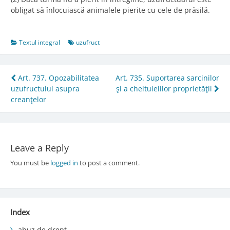
obligat să înlocuiască animalele pierite cu cele de prăsilă.
Textul integral
uzufruct
Post
Art. 737. Opozabilitatea
Art. 735. Suportarea sarcinilor
uzufructului asupra
şi a cheltuielilor proprietăţii
navigation
creanţelor
Leave a Reply
You must be
logged in
to post a comment.
Index
abuz de drept