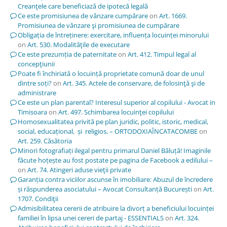
Creanţele care beneficiază de ipotecă legală
Ce este promisiunea de vânzare cumpărare
on
Art. 1669.
Promisiunea de vânzare şi promisiunea de cumpărare
Obligația de întreținere: exercitare, influența locuinței minorului
on
Art. 530. Modalităţile de executare
Ce este prezumția de paternitate
on
Art. 412. Timpul legal al
concepţiunii
Poate fi închiriată o locuință proprietate comună doar de unul
dintre soți?
on
Art. 345. Actele de conservare, de folosinţă şi de
administrare
Ce este un plan parental? Interesul superior al copilului - Avocat in
Timisoara
on
Art. 497. Schimbarea locuinţei copilului
Homosexualitatea privită pe plan juridic, politic, istoric, medical,
social, educațional, și religios, – ORTODOXIAÎNCATACOMBE
on
Art. 259. Căsătoria
Minori fotografiați ilegal pentru primarul Daniel Băluță! Imaginile
făcute hoțește au fost postate pe pagina de Facebook a edilului –
on
Art. 74. Atingeri aduse vieţii private
Garanția contra viciilor ascunse în imobiliare: Abuzul de încredere
și răspunderea asociatului – Avocat Consultanță București
on
Art.
1707. Condiţii
Admisibilitatea cererii de atribuire la divorț a beneficiului locuinței
familiei în lipsa unei cereri de partaj - ESSENTIALS
on
Art. 324.