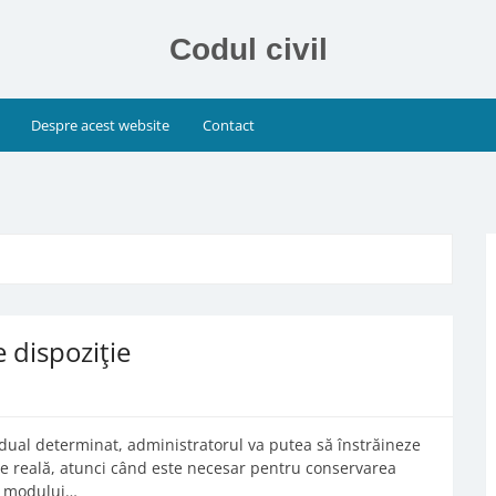
Codul civil
Despre acest website
Contact
e dispoziţie
dual determinat, administratorul va putea să înstrăineze
ţie reală, atunci când este necesar pentru conservarea
ea modului…