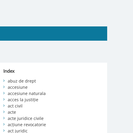
Index
abuz de drept
accesiune
accesiune naturala
acces la justiție
act civil
acte
acte juridice civile
acțiune revocatorie
act juridic