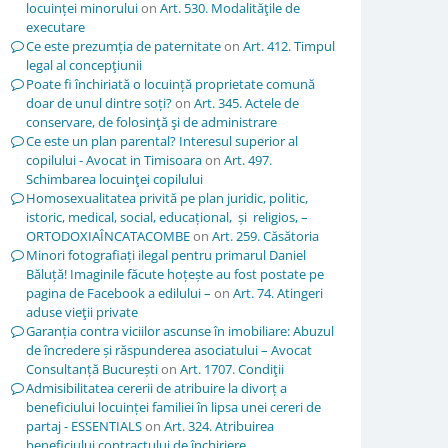
locuinței minorului
on
Art. 530. Modalităţile de
executare
Ce este prezumția de paternitate
on
Art. 412. Timpul
legal al concepţiunii
Poate fi închiriată o locuință proprietate comună
doar de unul dintre soți?
on
Art. 345. Actele de
conservare, de folosinţă şi de administrare
Ce este un plan parental? Interesul superior al
copilului - Avocat in Timisoara
on
Art. 497.
Schimbarea locuinţei copilului
Homosexualitatea privită pe plan juridic, politic,
istoric, medical, social, educațional, și religios, –
ORTODOXIAÎNCATACOMBE
on
Art. 259. Căsătoria
Minori fotografiați ilegal pentru primarul Daniel
Băluță! Imaginile făcute hoțește au fost postate pe
pagina de Facebook a edilului –
on
Art. 74. Atingeri
aduse vieţii private
Garanția contra viciilor ascunse în imobiliare: Abuzul
de încredere și răspunderea asociatului – Avocat
Consultanță București
on
Art. 1707. Condiţii
Admisibilitatea cererii de atribuire la divorț a
beneficiului locuinței familiei în lipsa unei cereri de
partaj - ESSENTIALS
on
Art. 324. Atribuirea
beneficiului contractului de închiriere