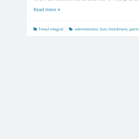
Art.
Read more
799.
Autorizarea
actelor
Textul integral
administrator
,
bun
,
înstrăinare
,
pari
de
dispoziţie