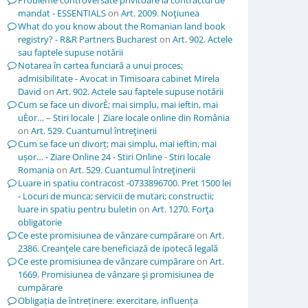
Probleme controversate privitoare la contractul de
mandat - ESSENTIALS
on
Art. 2009. Noţiunea
What do you know about the Romanian land book
registry? - R&R Partners Bucharest
on
Art. 902. Actele
sau faptele supuse notării
Notarea în cartea funciară a unui proces;
admisibilitate - Avocat in Timisoara cabinet Mirela
David
on
Art. 902. Actele sau faptele supuse notării
Cum se face un divorÈ; mai simplu, mai ieftin, mai
uÈor… – Stiri locale | Ziare locale online din România
on
Art. 529. Cuantumul întreţinerii
Cum se face un divorț; mai simplu, mai ieftin, mai
ușor… - Ziare Online 24 - Stiri Online - Stiri locale
Romania
on
Art. 529. Cuantumul întreţinerii
Luare in spatiu contracost -0733896700. Pret 1500 lei
- Locuri de munca; servicii de mutari; constructii;
luare in spatiu pentru buletin
on
Art. 1270. Forţa
obligatorie
Ce este promisiunea de vânzare cumpărare
on
Art.
2386. Creanţele care beneficiază de ipotecă legală
Ce este promisiunea de vânzare cumpărare
on
Art.
1669. Promisiunea de vânzare şi promisiunea de
cumpărare
Obligația de întreținere: exercitare, influența