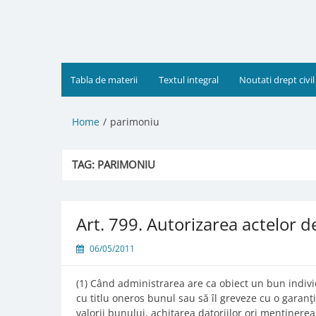
Skip
to
content
Tabla de materii
Textul integral
Noutati drept civil
Home
parimoniu
TAG:
PARIMONIU
Art. 799. Autorizarea actelor d
06/05/2011
(1) Când administrarea are ca obiect un bun indivi
cu titlu oneros bunul sau să îl greveze cu o garan
valorii bunului, achitarea datoriilor ori menţiner