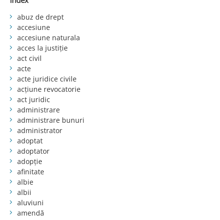
Index
abuz de drept
accesiune
accesiune naturala
acces la justiție
act civil
acte
acte juridice civile
acțiune revocatorie
act juridic
administrare
administrare bunuri
administrator
adoptat
adoptator
adopție
afinitate
albie
albii
aluviuni
amendă