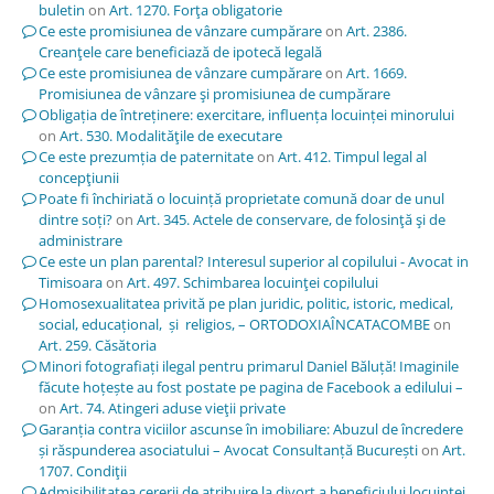
buletin
on
Art. 1270. Forţa obligatorie
Ce este promisiunea de vânzare cumpărare
on
Art. 2386.
Creanţele care beneficiază de ipotecă legală
Ce este promisiunea de vânzare cumpărare
on
Art. 1669.
Promisiunea de vânzare şi promisiunea de cumpărare
Obligația de întreținere: exercitare, influența locuinței minorului
on
Art. 530. Modalităţile de executare
Ce este prezumția de paternitate
on
Art. 412. Timpul legal al
concepţiunii
Poate fi închiriată o locuință proprietate comună doar de unul
dintre soți?
on
Art. 345. Actele de conservare, de folosinţă şi de
administrare
Ce este un plan parental? Interesul superior al copilului - Avocat in
Timisoara
on
Art. 497. Schimbarea locuinţei copilului
Homosexualitatea privită pe plan juridic, politic, istoric, medical,
social, educațional, și religios, – ORTODOXIAÎNCATACOMBE
on
Art. 259. Căsătoria
Minori fotografiați ilegal pentru primarul Daniel Băluță! Imaginile
făcute hoțește au fost postate pe pagina de Facebook a edilului –
on
Art. 74. Atingeri aduse vieţii private
Garanția contra viciilor ascunse în imobiliare: Abuzul de încredere
și răspunderea asociatului – Avocat Consultanță București
on
Art.
1707. Condiţii
Admisibilitatea cererii de atribuire la divorț a beneficiului locuinței