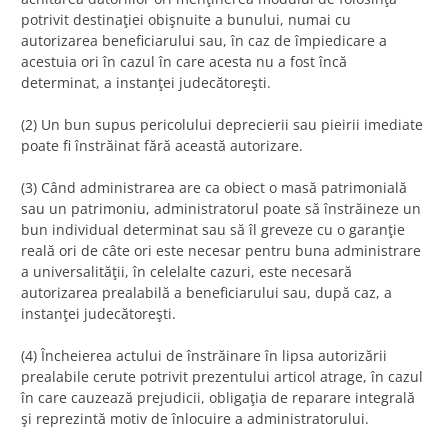
potrivit destinaţiei obişnuite a bunului, numai cu
autorizarea beneficiarului sau, în caz de împiedicare a
acestuia ori în cazul în care acesta nu a fost încă
determinat, a instanţei judecătoreşti.
(2) Un bun supus pericolului deprecierii sau pieirii imediate
poate fi înstrăinat fără această autorizare.
(3) Când administrarea are ca obiect o masă patrimonială
sau un patrimoniu, administratorul poate să înstrăineze un
bun individual determinat sau să îl greveze cu o garanţie
reală ori de câte ori este necesar pentru buna administrare
a universalităţii, în celelalte cazuri, este necesară
autorizarea prealabilă a beneficiarului sau, după caz, a
instanţei judecătoreşti.
(4) Încheierea actului de înstrăinare în lipsa autorizării
prealabile cerute potrivit prezentului articol atrage, în cazul
în care cauzează prejudicii, obligaţia de reparare integrală
şi reprezintă motiv de înlocuire a administratorului.