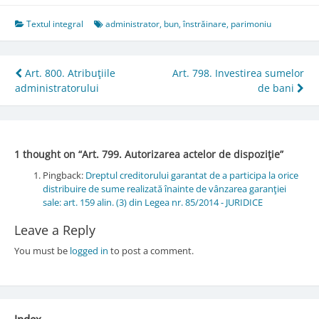
Textul integral
administrator
,
bun
,
înstrăinare
,
parimoniu
Post
Art. 800. Atribuţiile
Art. 798. Investirea sumelor
administratorului
de bani
navigation
1 thought on “
Art. 799. Autorizarea actelor de dispoziţie
”
Pingback:
Dreptul creditorului garantat de a participa la orice
distribuire de sume realizată înainte de vânzarea garanţiei
sale: art. 159 alin. (3) din Legea nr. 85/2014 - JURIDICE
Leave a Reply
You must be
logged in
to post a comment.