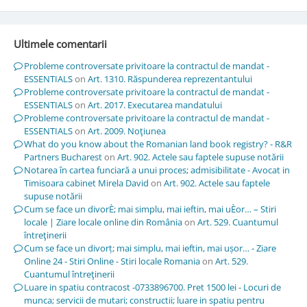
Ultimele comentarii
Probleme controversate privitoare la contractul de mandat -
ESSENTIALS
on
Art. 1310. Răspunderea reprezentantului
Probleme controversate privitoare la contractul de mandat -
ESSENTIALS
on
Art. 2017. Executarea mandatului
Probleme controversate privitoare la contractul de mandat -
ESSENTIALS
on
Art. 2009. Noţiunea
What do you know about the Romanian land book registry? - R&R
Partners Bucharest
on
Art. 902. Actele sau faptele supuse notării
Notarea în cartea funciară a unui proces; admisibilitate - Avocat in
Timisoara cabinet Mirela David
on
Art. 902. Actele sau faptele
supuse notării
Cum se face un divorÈ; mai simplu, mai ieftin, mai uÈor… – Stiri
locale | Ziare locale online din România
on
Art. 529. Cuantumul
întreţinerii
Cum se face un divorț; mai simplu, mai ieftin, mai ușor… - Ziare
Online 24 - Stiri Online - Stiri locale Romania
on
Art. 529.
Cuantumul întreţinerii
Luare in spatiu contracost -0733896700. Pret 1500 lei - Locuri de
munca; servicii de mutari; constructii; luare in spatiu pentru