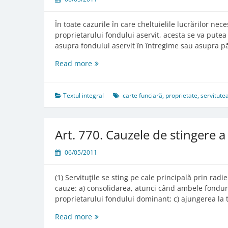
În toate cazurile în care cheltuielile lucrărilor nec
proprietarului fondului aservit, acesta se va pute
asupra fondului aservit în întregime sau asupra pă
Art.
Read more
766.
Exonerarea
de
Textul integral
carte funciară
,
proprietate
,
servitute
răspundere
Art. 770. Cauzele de stingere a 
06/05/2011
(1) Servituţile se sting pe cale principală prin ra
cauze: a) consolidarea, atunci când ambele fonduri
proprietarului fondului dominant; c) ajungerea l
Art.
Read more
770.