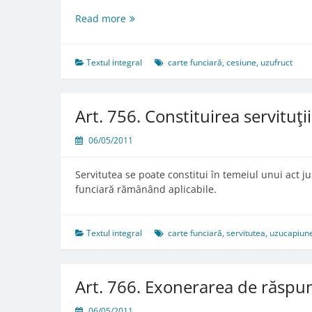
Art.
Read more
714.
Cesiunea
uzufructului
Textul integral
carte funciară
,
cesiune
,
uzufruct
Art. 756. Constituirea servituţii
06/05/2011
Servitutea se poate constitui în temeiul unui act ju
funciară rămânând aplicabile.
Textul integral
carte funciară
,
servitutea
,
uzucapiun
Art. 766. Exonerarea de răspu
06/05/2011