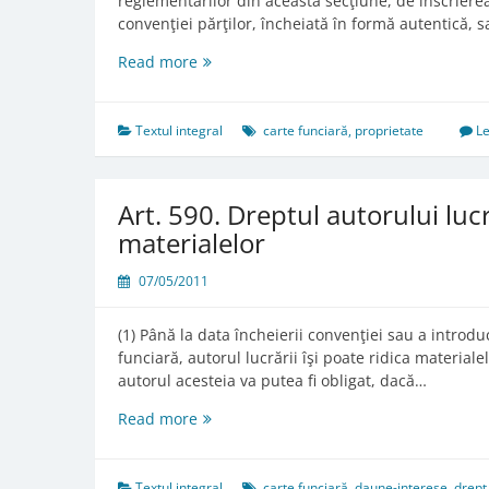
reglementărilor din această secţiune, de înscrierea
convenţiei părţilor, încheiată în formă autentică, s
Art.
Read more
589.
Înscrierea
dreptului
Textul integral
carte funciară
,
proprietate
L
de
proprietate
în
Art. 590. Dreptul autorului lucr
cartea
materialelor
funciară
07/05/2011
(1) Până la data încheierii convenţiei sau a introduc
funciară, autorul lucrării îşi poate ridica materiale
autorul acesteia va putea fi obligat, dacă…
Art.
Read more
590.
Dreptul
autorului
Textul integral
carte funciară
,
daune-interese
,
drept