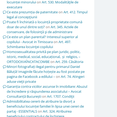
locuinței minorului
on
Art. 530. Modalităţile de
executare
Ce este prezumția de paternitate
on
Art. 412. Timpul
legal al concepţiunii
Poate fi închiriată o locuință proprietate comună
doar de unul dintre soți?
on
Art. 345. Actele de
conservare, de folosinţă şi de administrare
Ce este un plan parental? Interesul superior al
copilului - Avocat in Timisoara
on
Art. 497.
Schimbarea locuinţei copilului
Homosexualitatea privită pe plan juridic, politic,
istoric, medical, social, educațional, și religios, –
ORTODOXIAÎNCATACOMBE
on
Art. 259. Căsătoria
Minori fotografiați ilegal pentru primarul Daniel
Băluță! Imaginile făcute hoțește au fost postate pe
pagina de Facebook a edilului –
on
Art. 74. Atingeri
aduse vieţii private
Garanția contra viciilor ascunse în imobiliare: Abuzul
de încredere și răspunderea asociatului – Avocat
Consultanță București
on
Art. 1707. Condiţii
Admisibilitatea cererii de atribuire la divorț a
beneficiului locuinței familiei în lipsa unei cereri de
partaj - ESSENTIALS
on
Art. 324. Atribuirea
beneficiului contractului de închiriere