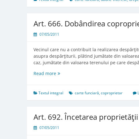
lucrării
la
ridicarea
Art. 666. Dobândirea coproprie
materialelor
07/05/2011
Vecinul care nu a contribuit la realizarea despărţ
asupra despărţiturii, plătind jumătate din valoarea
caz, jumătate din valoarea terenului pe care despăr
Art.
Read more
666.
Dobândirea
coproprietăţii
Textul integral
carte funciară
,
coproprietar
asupra
despărţiturilor
Art. 692. Încetarea proprietăţi
07/05/2011