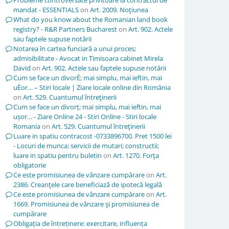
Probleme controversate privitoare la contractul de
mandat - ESSENTIALS
on
Art. 2009. Noţiunea
What do you know about the Romanian land book
registry? - R&R Partners Bucharest
on
Art. 902. Actele
sau faptele supuse notării
Notarea în cartea funciară a unui proces;
admisibilitate - Avocat in Timisoara cabinet Mirela
David
on
Art. 902. Actele sau faptele supuse notării
Cum se face un divorÈ; mai simplu, mai ieftin, mai
uÈor… – Stiri locale | Ziare locale online din România
on
Art. 529. Cuantumul întreţinerii
Cum se face un divorț; mai simplu, mai ieftin, mai
ușor… - Ziare Online 24 - Stiri Online - Stiri locale
Romania
on
Art. 529. Cuantumul întreţinerii
Luare in spatiu contracost -0733896700. Pret 1500 lei
- Locuri de munca; servicii de mutari; constructii;
luare in spatiu pentru buletin
on
Art. 1270. Forţa
obligatorie
Ce este promisiunea de vânzare cumpărare
on
Art.
2386. Creanţele care beneficiază de ipotecă legală
Ce este promisiunea de vânzare cumpărare
on
Art.
1669. Promisiunea de vânzare şi promisiunea de
cumpărare
Obligația de întreținere: exercitare, influența