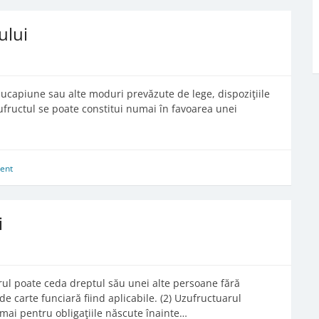
ului
uzucapiune sau alte moduri prevăzute de lege, dispoziţiile
zufructul se poate constitui numai în favoarea unei
ent
i
rul poate ceda dreptul său unei alte persoane fără
de carte funciară fiind aplicabile. (2) Uzufructuarul
mai pentru obligaţiile născute înainte…