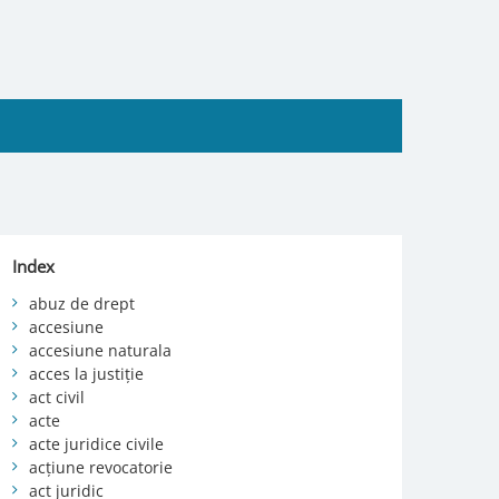
Index
abuz de drept
accesiune
accesiune naturala
acces la justiție
act civil
acte
acte juridice civile
acțiune revocatorie
act juridic