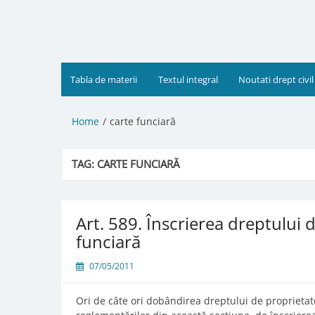
Skip
to
content
Tabla de materii
Textul integral
Noutati drept civil
Home
carte funciară
TAG:
CARTE FUNCIARĂ
Art. 589. Înscrierea dreptului 
funciară
07/05/2011
Ori de câte ori dobândirea dreptului de proprietate