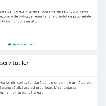
esare pentru exercitarea şi conservarea servituţilor revin
a exonera de obligaţie renunţând la dreptul de proprietate
rţii din fondul aservit…
a
Leave a comment
servitutilor
dierea lor din cartea funciară pentru una dintre următoarele
 ajung să aibă acelaşi proprietar; b) renunţarea
a termen; d) răscumpărarea;…