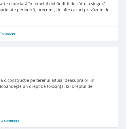
cartea funciară în temeiul dobândirii de către o singură
prietate periodică, precum şi în alte cazuri prevăzute de
 Comment
ca o construcţie pe terenul altuia, deasupra ori în
 dobândeşte un drept de folosinţă. (2) Dreptul de
e a comment