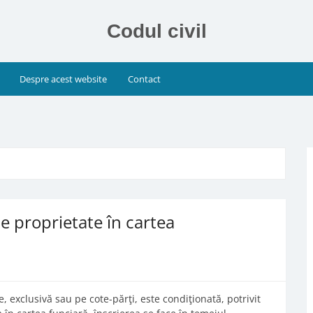
Codul civil
Despre acest website
Contact
de proprietate în cartea
, exclusivă sau pe cote-părţi, este condiţionată, potrivit