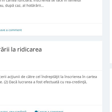
 în cartea funciară, înscrierea se face în temeiul
au, după caz, al hotărârii…
eave a comment
ării la ridicarea
erii acţiunii de către cel îndreptăţit la înscrierea în cartea
le. (2) Dacă lucrarea a fost efectuată cu rea-credinţă,
 autor
,
rea-credință
Leave a comment