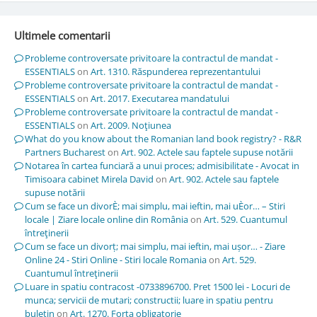
Ultimele comentarii
Probleme controversate privitoare la contractul de mandat -
ESSENTIALS
on
Art. 1310. Răspunderea reprezentantului
Probleme controversate privitoare la contractul de mandat -
ESSENTIALS
on
Art. 2017. Executarea mandatului
Probleme controversate privitoare la contractul de mandat -
ESSENTIALS
on
Art. 2009. Noţiunea
What do you know about the Romanian land book registry? - R&R
Partners Bucharest
on
Art. 902. Actele sau faptele supuse notării
Notarea în cartea funciară a unui proces; admisibilitate - Avocat in
Timisoara cabinet Mirela David
on
Art. 902. Actele sau faptele
supuse notării
Cum se face un divorÈ; mai simplu, mai ieftin, mai uÈor… – Stiri
locale | Ziare locale online din România
on
Art. 529. Cuantumul
întreţinerii
Cum se face un divorț; mai simplu, mai ieftin, mai ușor… - Ziare
Online 24 - Stiri Online - Stiri locale Romania
on
Art. 529.
Cuantumul întreţinerii
Luare in spatiu contracost -0733896700. Pret 1500 lei - Locuri de
munca; servicii de mutari; constructii; luare in spatiu pentru
buletin
on
Art. 1270. Forţa obligatorie