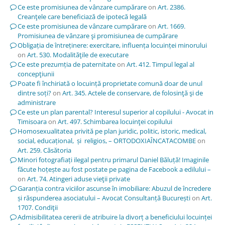
Ce este promisiunea de vânzare cumpărare
on
Art. 2386.
Creanţele care beneficiază de ipotecă legală
Ce este promisiunea de vânzare cumpărare
on
Art. 1669.
Promisiunea de vânzare şi promisiunea de cumpărare
Obligația de întreținere: exercitare, influența locuinței minorului
on
Art. 530. Modalităţile de executare
Ce este prezumția de paternitate
on
Art. 412. Timpul legal al
concepţiunii
Poate fi închiriată o locuință proprietate comună doar de unul
dintre soți?
on
Art. 345. Actele de conservare, de folosinţă şi de
administrare
Ce este un plan parental? Interesul superior al copilului - Avocat in
Timisoara
on
Art. 497. Schimbarea locuinţei copilului
Homosexualitatea privită pe plan juridic, politic, istoric, medical,
social, educațional, și religios, – ORTODOXIAÎNCATACOMBE
on
Art. 259. Căsătoria
Minori fotografiați ilegal pentru primarul Daniel Băluță! Imaginile
făcute hoțește au fost postate pe pagina de Facebook a edilului –
on
Art. 74. Atingeri aduse vieţii private
Garanția contra viciilor ascunse în imobiliare: Abuzul de încredere
și răspunderea asociatului – Avocat Consultanță București
on
Art.
1707. Condiţii
Admisibilitatea cererii de atribuire la divorț a beneficiului locuinței