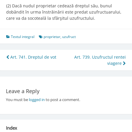
(2) Dacă nudul proprietar cedează dreptul său, bunul
dobândit în urma înstrăinării este predat uzufructuarului,
care va da socoteală la sfârşitul uzufructului.
Textul integral
proprietar
,
uzufruct
Post
Art. 741. Dreptul de vot
Art. 739. Uzufructul rentei
viagere
navigation
Leave a Reply
You must be
logged in
to post a comment.
Index