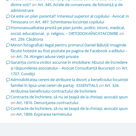
dintre soți?
on
Art. 345. Actele de conservare, de folosinţă şi de
administrare
Ce este un plan parental? Interesul superior al copilului - Avocat in
Timisoara
on
Art. 497. Schimbarea locuinţei copilului
Homosexualitatea privită pe plan juridic, politic, istoric, medical,
social, educațional, și religios, – ORTODOXIAÎNCATACOMBE
on
Art. 259. Căsătoria
Minori fotografiați ilegal pentru primarul Daniel Băluță! Imaginile
făcute hoțește au fost postate pe pagina de Facebook a edilului –
on
Art. 74. Atingeri aduse vieţii private
Garanția contra viciilor ascunse în imobiliare: Abuzul de încredere
și răspunderea asociatului – Avocat Consultanță București
on
Art.
1707. Condiţii
Admisibilitatea cererii de atribuire la divorț a beneficiului locuinței
familiei în lipsa unei cereri de partaj - ESSENTIALS
on
Art. 324.
Atribuirea beneficiului contractului de închiriere
Contracte de închiriere, să nu iei țeapă de la chiriași; avocații spun
on
Art. 1816. Denunţarea contractului
Contracte de închiriere, să nu iei țeapă de la chiriași; avocații spun
on
Art. 1809. Expirarea termenului