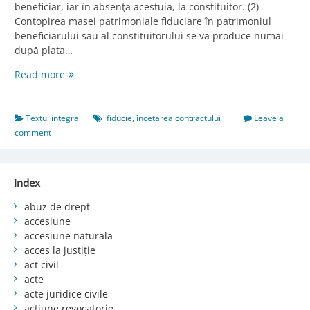
beneficiar, iar în absenţa acestuia, la constituitor. (2)
Contopirea masei patrimoniale fiduciare în patrimoniul
beneficiarului sau al constituitorului se va produce numai
după plata…
Art.
Read more
791.
Efectele
încetării
Textul integral
fiducie
,
încetarea contractului
Leave a
contractului
comment
de
fiducie
Index
abuz de drept
accesiune
accesiune naturala
acces la justiție
act civil
acte
acte juridice civile
acțiune revocatorie