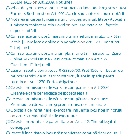
ESSENTIALS
on
Art. 2009. Noţiunea
What do you know about the Romanian land book registry? - R&R
Partners Bucharest
on
Art. 902. Actele sau faptele supuse notării
Notarea în cartea funciară a unui proces; admisibilitate - Avocat in
Timisoara cabinet Mirela David
on
Art. 902. Actele sau faptele
supuse notării
Cum se face un divorÈ; mai simplu, mai ieftin, mai uÈor… – Stiri
locale | Ziare locale online din România
on
Art. 529. Cuantumul
întreţinerii
Cum se face un divorț; mai simplu, mai ieftin, mai ușor… - Ziare
Online 24 - Stiri Online - Stiri locale Romania
on
Art. 529.
Cuantumul întreţinerii
Luare in spatiu contracost -0733896700. Pret 1500 lei - Locuri de
munca; servicii de mutari; constructii; luare in spatiu pentru
buletin
on
Art. 1270. Forţa obligatorie
Ce este promisiunea de vânzare cumpărare
on
Art. 2386.
Creanţele care beneficiază de ipotecă legală
Ce este promisiunea de vânzare cumpărare
on
Art. 1669.
Promisiunea de vânzare şi promisiunea de cumpărare
Obligația de întreținere: exercitare, influența locuinței minorului
on
Art. 530. Modalităţile de executare
Ce este prezumția de paternitate
on
Art. 412. Timpul legal al
concepţiunii
Poate fi închiriată o locuință proprietate comună doar de unul