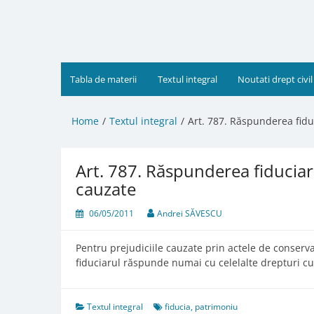
Skip
to
content
Tabla de materii
Textul integral
Noutati drept civil
Home
Textul integral
Art. 787. Răspunderea fidu
Art. 787. Răspunderea fiduciar
cauzate
06/05/2011
Andrei SĂVESCU
Pentru prejudiciile cauzate prin actele de conserv
fiduciarul răspunde numai cu celelalte drepturi cu
Textul integral
fiducia
,
patrimoniu