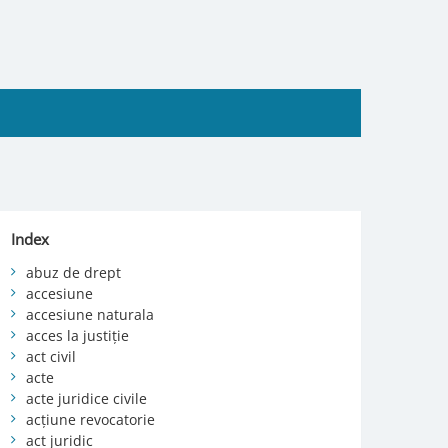
Index
abuz de drept
accesiune
accesiune naturala
acces la justiție
act civil
acte
acte juridice civile
acțiune revocatorie
act juridic