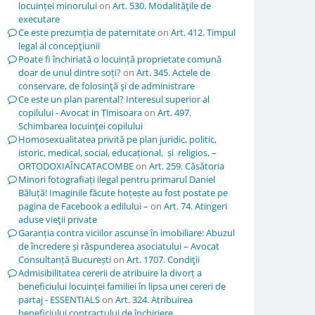
locuinței minorului
on
Art. 530. Modalităţile de
executare
Ce este prezumția de paternitate
on
Art. 412. Timpul
legal al concepţiunii
Poate fi închiriată o locuință proprietate comună
doar de unul dintre soți?
on
Art. 345. Actele de
conservare, de folosinţă şi de administrare
Ce este un plan parental? Interesul superior al
copilului - Avocat in Timisoara
on
Art. 497.
Schimbarea locuinţei copilului
Homosexualitatea privită pe plan juridic, politic,
istoric, medical, social, educațional, și religios, –
ORTODOXIAÎNCATACOMBE
on
Art. 259. Căsătoria
Minori fotografiați ilegal pentru primarul Daniel
Băluță! Imaginile făcute hoțește au fost postate pe
pagina de Facebook a edilului –
on
Art. 74. Atingeri
aduse vieţii private
Garanția contra viciilor ascunse în imobiliare: Abuzul
de încredere și răspunderea asociatului – Avocat
Consultanță București
on
Art. 1707. Condiţii
Admisibilitatea cererii de atribuire la divorț a
beneficiului locuinței familiei în lipsa unei cereri de
partaj - ESSENTIALS
on
Art. 324. Atribuirea
beneficiului contractului de închiriere