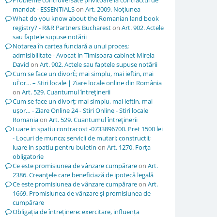
Probleme controversate privitoare la contractul de
mandat - ESSENTIALS
on
Art. 2009. Noţiunea
What do you know about the Romanian land book
registry? - R&R Partners Bucharest
on
Art. 902. Actele
sau faptele supuse notării
Notarea în cartea funciară a unui proces;
admisibilitate - Avocat in Timisoara cabinet Mirela
David
on
Art. 902. Actele sau faptele supuse notării
Cum se face un divorÈ; mai simplu, mai ieftin, mai
uÈor… – Stiri locale | Ziare locale online din România
on
Art. 529. Cuantumul întreţinerii
Cum se face un divorț; mai simplu, mai ieftin, mai
ușor… - Ziare Online 24 - Stiri Online - Stiri locale
Romania
on
Art. 529. Cuantumul întreţinerii
Luare in spatiu contracost -0733896700. Pret 1500 lei
- Locuri de munca; servicii de mutari; constructii;
luare in spatiu pentru buletin
on
Art. 1270. Forţa
obligatorie
Ce este promisiunea de vânzare cumpărare
on
Art.
2386. Creanţele care beneficiază de ipotecă legală
Ce este promisiunea de vânzare cumpărare
on
Art.
1669. Promisiunea de vânzare şi promisiunea de
cumpărare
Obligația de întreținere: exercitare, influența