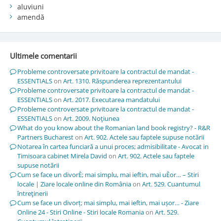
aluviuni
amendă
Ultimele comentarii
Probleme controversate privitoare la contractul de mandat -
ESSENTIALS
on
Art. 1310. Răspunderea reprezentantului
Probleme controversate privitoare la contractul de mandat -
ESSENTIALS
on
Art. 2017. Executarea mandatului
Probleme controversate privitoare la contractul de mandat -
ESSENTIALS
on
Art. 2009. Noţiunea
What do you know about the Romanian land book registry? - R&R
Partners Bucharest
on
Art. 902. Actele sau faptele supuse notării
Notarea în cartea funciară a unui proces; admisibilitate - Avocat in
Timisoara cabinet Mirela David
on
Art. 902. Actele sau faptele
supuse notării
Cum se face un divorÈ; mai simplu, mai ieftin, mai uÈor… – Stiri
locale | Ziare locale online din România
on
Art. 529. Cuantumul
întreţinerii
Cum se face un divorț; mai simplu, mai ieftin, mai ușor… - Ziare
Online 24 - Stiri Online - Stiri locale Romania
on
Art. 529.