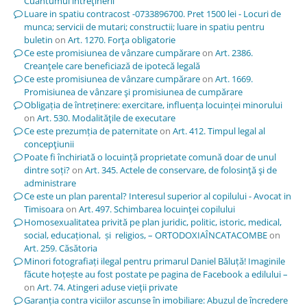
Cuantumul întreţinerii
Luare in spatiu contracost -0733896700. Pret 1500 lei - Locuri de
munca; servicii de mutari; constructii; luare in spatiu pentru
buletin
on
Art. 1270. Forţa obligatorie
Ce este promisiunea de vânzare cumpărare
on
Art. 2386.
Creanţele care beneficiază de ipotecă legală
Ce este promisiunea de vânzare cumpărare
on
Art. 1669.
Promisiunea de vânzare şi promisiunea de cumpărare
Obligația de întreținere: exercitare, influența locuinței minorului
on
Art. 530. Modalităţile de executare
Ce este prezumția de paternitate
on
Art. 412. Timpul legal al
concepţiunii
Poate fi închiriată o locuință proprietate comună doar de unul
dintre soți?
on
Art. 345. Actele de conservare, de folosinţă şi de
administrare
Ce este un plan parental? Interesul superior al copilului - Avocat in
Timisoara
on
Art. 497. Schimbarea locuinţei copilului
Homosexualitatea privită pe plan juridic, politic, istoric, medical,
social, educațional, și religios, – ORTODOXIAÎNCATACOMBE
on
Art. 259. Căsătoria
Minori fotografiați ilegal pentru primarul Daniel Băluță! Imaginile
făcute hoțește au fost postate pe pagina de Facebook a edilului –
on
Art. 74. Atingeri aduse vieţii private
Garanția contra viciilor ascunse în imobiliare: Abuzul de încredere