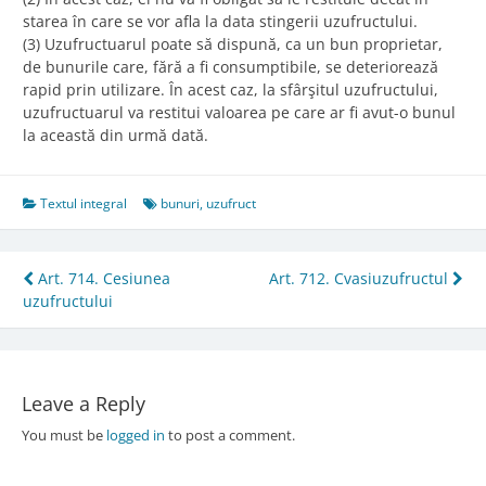
starea în care se vor afla la data stingerii uzufructului.
(3) Uzufructuarul poate să dispună, ca un bun proprietar,
de bunurile care, fără a fi consumptibile, se deteriorează
rapid prin utilizare. În acest caz, la sfârşitul uzufructului,
uzufructuarul va restitui valoarea pe care ar fi avut-o bunul
la această din urmă dată.
Textul integral
bunuri
,
uzufruct
Post
Art. 714. Cesiunea
Art. 712. Cvasiuzufructul
uzufructului
navigation
Leave a Reply
You must be
logged in
to post a comment.