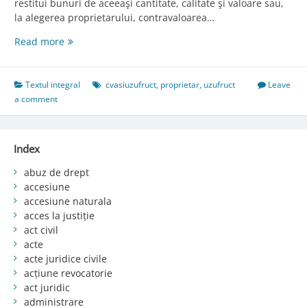
restitui bunuri de aceeaşi cantitate, calitate şi valoare sau,
la alegerea proprietarului, contravaloarea…
Art.
Read more
712.
Cvasiuzufructul
Textul integral
cvasiuzufruct
,
proprietar
,
uzufruct
Leave
a comment
Index
abuz de drept
accesiune
accesiune naturala
acces la justiție
act civil
acte
acte juridice civile
acțiune revocatorie
act juridic
administrare