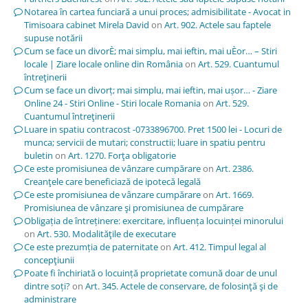
Notarea în cartea funciară a unui proces; admisibilitate - Avocat in
Timisoara cabinet Mirela David
on
Art. 902. Actele sau faptele
supuse notării
Cum se face un divorÈ; mai simplu, mai ieftin, mai uÈor… – Stiri
locale | Ziare locale online din România
on
Art. 529. Cuantumul
întreţinerii
Cum se face un divorț; mai simplu, mai ieftin, mai ușor… - Ziare
Online 24 - Stiri Online - Stiri locale Romania
on
Art. 529.
Cuantumul întreţinerii
Luare in spatiu contracost -0733896700. Pret 1500 lei - Locuri de
munca; servicii de mutari; constructii; luare in spatiu pentru
buletin
on
Art. 1270. Forţa obligatorie
Ce este promisiunea de vânzare cumpărare
on
Art. 2386.
Creanţele care beneficiază de ipotecă legală
Ce este promisiunea de vânzare cumpărare
on
Art. 1669.
Promisiunea de vânzare şi promisiunea de cumpărare
Obligația de întreținere: exercitare, influența locuinței minorului
on
Art. 530. Modalităţile de executare
Ce este prezumția de paternitate
on
Art. 412. Timpul legal al
concepţiunii
Poate fi închiriată o locuință proprietate comună doar de unul
dintre soți?
on
Art. 345. Actele de conservare, de folosinţă şi de
administrare