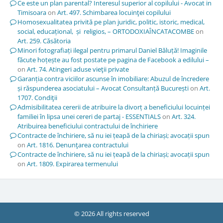
Ce este un plan parental? Interesul superior al copilului - Avocat in
Timisoara
on
Art. 497. Schimbarea locuinţei copilului
Homosexualitatea privită pe plan juridic, politic, istoric, medical,
social, educațional, și religios, – ORTODOXIAÎNCATACOMBE
on
Art. 259. Căsătoria
Minori fotografiați ilegal pentru primarul Daniel Băluță! Imaginile
făcute hoțește au fost postate pe pagina de Facebook a edilului –
on
Art. 74. Atingeri aduse vieţii private
Garanția contra viciilor ascunse în imobiliare: Abuzul de încredere
și răspunderea asociatului – Avocat Consultanță București
on
Art.
1707. Condiţii
Admisibilitatea cererii de atribuire la divorț a beneficiului locuinței
familiei în lipsa unei cereri de partaj - ESSENTIALS
on
Art. 324.
Atribuirea beneficiului contractului de închiriere
Contracte de închiriere, să nu iei țeapă de la chiriași; avocații spun
on
Art. 1816. Denunţarea contractului
Contracte de închiriere, să nu iei țeapă de la chiriași; avocații spun
on
Art. 1809. Expirarea termenului
© 2026 All rights reserved