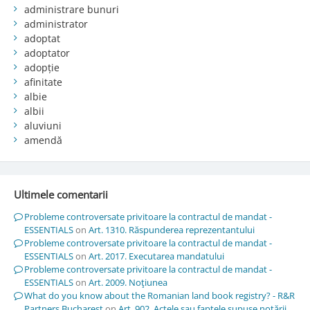
administrare bunuri
administrator
adoptat
adoptator
adopție
afinitate
albie
albii
aluviuni
amendă
Ultimele comentarii
Probleme controversate privitoare la contractul de mandat -
ESSENTIALS
on
Art. 1310. Răspunderea reprezentantului
Probleme controversate privitoare la contractul de mandat -
ESSENTIALS
on
Art. 2017. Executarea mandatului
Probleme controversate privitoare la contractul de mandat -
ESSENTIALS
on
Art. 2009. Noţiunea
What do you know about the Romanian land book registry? - R&R
Partners Bucharest
on
Art. 902. Actele sau faptele supuse notării