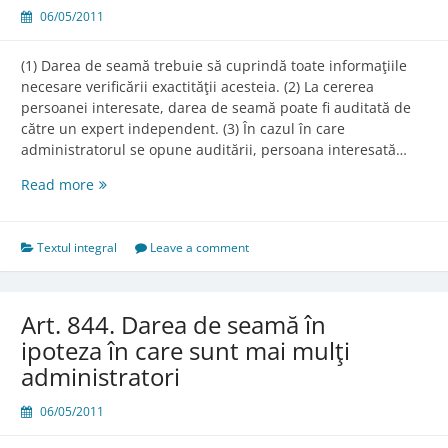
06/05/2011
(1) Darea de seamă trebuie să cuprindă toate informaţiile
necesare verificării exactităţii acesteia. (2) La cererea
persoanei interesate, darea de seamă poate fi auditată de
către un expert independent. (3) În cazul în care
administratorul se opune auditării, persoana interesată…
Art.
Read more
843.
Conţinutul
şi
Textul integral
Leave a comment
auditarea
dării
de
Art. 844. Darea de seamă în
seamă
ipoteza în care sunt mai mulţi
administratori
06/05/2011