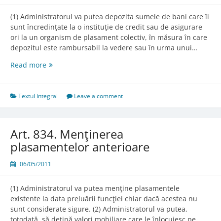
(1) Administratorul va putea depozita sumele de bani care îi
sunt încredinţate la o instituţie de credit sau de asigurare
ori la un organism de plasament colectiv, în măsura în care
depozitul este rambursabil la vedere sau în urma unui…
Art.
Read more
833.
Plasarea
sumelor
Textul integral
Leave a comment
de
bani
Art. 834. Menţinerea
plasamentelor anterioare
06/05/2011
(1) Administratorul va putea menţine plasamentele
existente la data preluării funcţiei chiar dacă acestea nu
sunt considerate sigure. (2) Administratorul va putea,
totodată, să deţină valori mobiliare care le înlocuiesc pe