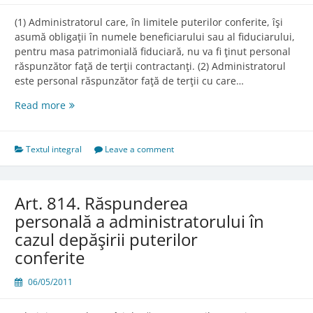
(1) Administratorul care, în limitele puterilor conferite, îşi
asumă obligaţii în numele beneficiarului sau al fiduciarului,
pentru masa patrimonială fiduciară, nu va fi ţinut personal
răspunzător faţă de terţii contractanţi. (2) Administratorul
este personal răspunzător faţă de terţii cu care…
Art.
Read more
813.
Răspunderea
personală
Textul integral
Leave a comment
a
administratorului
Art. 814. Răspunderea
personală a administratorului în
cazul depăşirii puterilor
conferite
06/05/2011