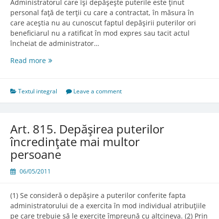
Administratorul care îşi depăşeşte puterile este ţinut
personal faţă de terţii cu care a contractat, în măsura în
care aceştia nu au cunoscut faptul depăşirii puterilor ori
beneficiarul nu a ratificat în mod expres sau tacit actul
încheiat de administrator…
Art.
Read more
814.
Răspunderea
personală
Textul integral
Leave a comment
a
administratorului
în
Art. 815. Depăşirea puterilor
cazul
încredinţate mai multor
depăşirii
persoane
puterilor
conferite
06/05/2011
(1) Se consideră o depăşire a puterilor conferite fapta
administratorului de a exercita în mod individual atribuţiile
pe care trebuie să le exercite împreună cu altcineva. (2) Prin