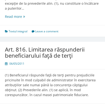
excepţie de la prevederile alin. (1), nu constituie o încălcare
a puterilor…
Art.
Read more
815.
Depăşirea
puterilor
Textul integral
Leave a comment
încredinţate
mai
multor
Art. 816. Limitarea răspunderii
persoane
beneficiarului faţă de terţi
06/05/2011
(1) Beneficiarul răspunde faţă de terţi pentru prejudiciile
pricinuite în mod culpabil de administrator în exercitarea
atribuţiilor sale numai până la concurenţa câştigului
obţinut. (2) Prevederile alin. (1) se aplică, în mod
corespunzător, în cazul masei patrimoniale fiduciare.