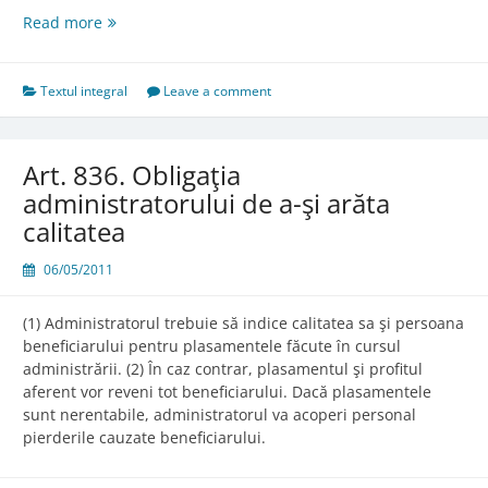
Art.
Read more
835.
Obligaţia
de
Textul integral
Leave a comment
reparare
a
prejudiciului
Art. 836. Obligaţia
pentru
administratorului de a-şi arăta
plasamentele
calitatea
nesigure
06/05/2011
(1) Administratorul trebuie să indice calitatea sa şi persoana
beneficiarului pentru plasamentele făcute în cursul
administrării. (2) În caz contrar, plasamentul şi profitul
aferent vor reveni tot beneficiarului. Dacă plasamentele
sunt nerentabile, administratorul va acoperi personal
pierderile cauzate beneficiarului.