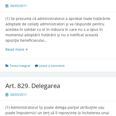
06/05/2011
(1) Se prezumă că administratorul a aprobat toate hotărârile
adoptate de ceilalţi administratori şi va răspunde pentru
acestea în solidar cu ei în măsura în care nu s-a opus în
momentul adoptării hotărârii şi nu a notificat această
opoziţie beneficiarului…
Art.
Read more
828.
Prezumţia
de
Textul integral
Leave a comment
aprobare
a
hotărârilor
Art. 829. Delegarea
06/05/2011
(1) Administratorul îşi poate delega parţial atribuţiile sau
poate împuternici un terţ să îl reprezinte la încheierea unui