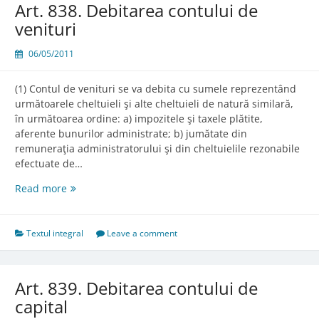
Art. 838. Debitarea contului de
venituri
06/05/2011
(1) Contul de venituri se va debita cu sumele reprezentând
următoarele cheltuieli şi alte cheltuieli de natură similară,
în următoarea ordine: a) impozitele şi taxele plătite,
aferente bunurilor administrate; b) jumătate din
remuneraţia administratorului şi din cheltuielile rezonabile
efectuate de…
Art.
Read more
838.
Debitarea
contului
Textul integral
Leave a comment
de
venituri
Art. 839. Debitarea contului de
capital