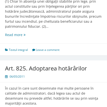
(1) Chiar în absenţa unei obligaţii stabilite prin lege, prin
actul constitutiv sau prin înţelegerea părţilor ori prin
hotărâre judecătorească, administratorul poate asigura
bunurile încredinţate împotriva riscurilor obişnuite, precum
furtul sau incendiul, pe cheltuiala beneficiarului sau a
patrimoniului fiduciar. (2)…
Art.
Read more
824.
Asigurarea
facultativă
Textul integral
Leave a comment
Art. 825. Adoptarea hotărârilor
06/05/2011
În cazul în care sunt desemnate mai multe persoane în
calitate de administratori, dacă legea sau actul de
desemnare nu prevede altfel, hotărârile se iau prin voinţa
majorităţii acestora.