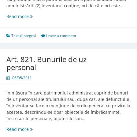
administrării. (2) Inventarul conţine, ori de câte ori este…
Art.
Read more
820.
Cuprinsul
inventarului
Textul integral
Leave a comment
Art. 821. Bunurile de uz
personal
06/05/2011
În măsura în care patrimoniul administrat cuprinde bunuri
de uz personal ale titularului sau, după caz, ale defunctului,
în inventar se face o menţiune de ordin general cu privire la
acestea, descriindu-se doar obiectele de îmbrăcăminte,
înscrisurile personale, bijuteriile sau…
Art.
Read more
821.