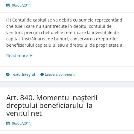
06/05/2011
(1) Contul de capital se va debita cu sumele reprezentând
cheltuieli care nu sunt trecute în debitul contului de
venituri, precum cheltuielile referitoare la investiţiile de
capital, înstrăinarea de bunuri, conservarea drepturilor
beneficiarului capitalului sau a dreptului de proprietate a…
Art.
Read more
839.
Debitarea
contului
Textul integral
Leave a comment
de
capital
Art. 840. Momentul naşterii
dreptului beneficiarului la
venitul net
06/05/2011