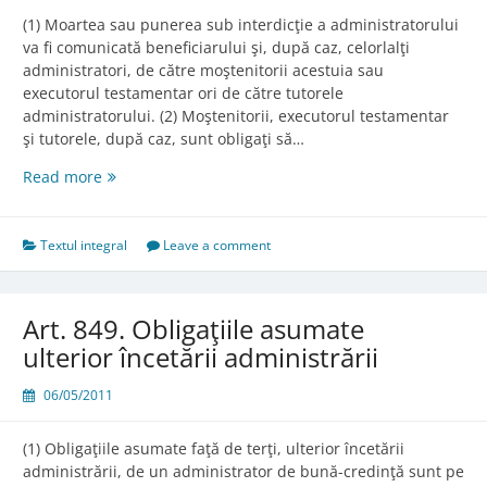
(1) Moartea sau punerea sub interdicţie a administratorului
va fi comunicată beneficiarului şi, după caz, celorlalţi
administratori, de către moştenitorii acestuia sau
executorul testamentar ori de către tutorele
administratorului. (2) Moştenitorii, executorul testamentar
şi tutorele, după caz, sunt obligaţi să…
Art.
Read more
848.
Moartea
sau
Textul integral
Leave a comment
punerea
sub
interdicţie
Art. 849. Obligaţiile asumate
a
ulterior încetării administrării
administratorului
06/05/2011
(1) Obligaţiile asumate faţă de terţi, ulterior încetării
administrării, de un administrator de bună-credinţă sunt pe