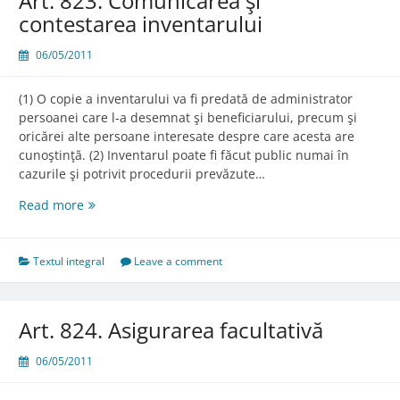
Art. 823. Comunicarea şi
contestarea inventarului
06/05/2011
(1) O copie a inventarului va fi predată de administrator
persoanei care l-a desemnat şi beneficiarului, precum şi
oricărei alte persoane interesate despre care acesta are
cunoştinţă. (2) Inventarul poate fi făcut public numai în
cazurile şi potrivit procedurii prevăzute…
Art.
Read more
823.
Comunicarea
şi
Textul integral
Leave a comment
contestarea
inventarului
Art. 824. Asigurarea facultativă
06/05/2011