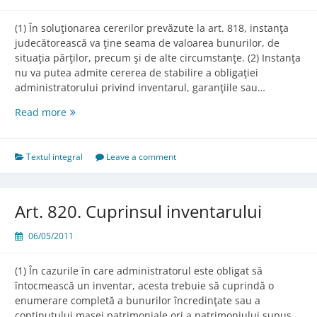
(1) În soluţionarea cererilor prevăzute la art. 818, instanţa
judecătorească va ţine seama de valoarea bunurilor, de
situaţia părţilor, precum şi de alte circumstanţe. (2) Instanţa
nu va putea admite cererea de stabilire a obligaţiei
administratorului privind inventarul, garanţiile sau…
Art.
Read more
819.
Criteriile
pentru
Textul integral
Leave a comment
aprecierea
motivelor
temeinice
Art. 820. Cuprinsul inventarului
06/05/2011
(1) În cazurile în care administratorul este obligat să
întocmească un inventar, acesta trebuie să cuprindă o
enumerare completă a bunurilor încredinţate sau a
conţinutului masei patrimoniale ori a patrimoniului supus