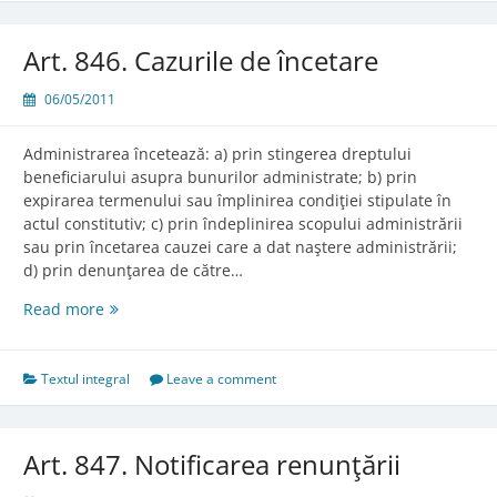
Art. 846. Cazurile de încetare
06/05/2011
Administrarea încetează: a) prin stingerea dreptului
beneficiarului asupra bunurilor administrate; b) prin
expirarea termenului sau împlinirea condiţiei stipulate în
actul constitutiv; c) prin îndeplinirea scopului administrării
sau prin încetarea cauzei care a dat naştere administrării;
d) prin denunţarea de către…
Art.
Read more
846.
Cazurile
de
Textul integral
Leave a comment
încetare
Art. 847. Notificarea renunţării