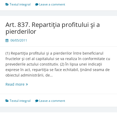
Textul integral
Leave a comment
Art. 837. Repartiţia profitului şi a
pierderilor
06/05/2011
(1) Repartiţia profitului şi a pierderilor între beneficiarul
fructelor şi cel al capitalului se va realiza în conformitate cu
prevederile actului constitutiv. (2) În lipsa unei indicaţii
exprese în act, repartiţia se face echitabil, ţinând seama de
obiectul administrării, de…
Art.
Read more
837.
Repartiţia
profitului
Textul integral
Leave a comment
şi
a
pierderilor