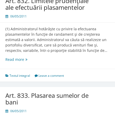
Art. 832. Limitele prudenţiale
ale efectuării plasamentelor
06/05/2011
(1) Administratorul hotărăşte cu privire la efectuarea
plasamentelor în funcţie de randament şi de creşterea
estimată a valorii. Administratorul va căuta să realizeze un
portofoliu diversificat, care să producă venituri fixe şi,
respectiv, variabile, într-o proporţie stabilită în funcţie de…
Art.
Read more
832.
Limitele
prudenţiale
Textul integral
Leave a comment
ale
efectuării
plasamentelor
Art. 833. Plasarea sumelor de
bani
06/05/2011