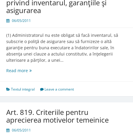
privind inventarul, garanţiile şi
asigurarea
06/05/2011
(1) Administratorul nu este obligat să facă inventarul, să
subscrie o poliţă de asigurare sau să furnizeze o altă
garanţie pentru buna executare a îndatoririlor sale, în
absenţa unei clauze a actului constitutiv, a înţelegerii
ulterioare a părţilor, a unei…
Art.
Read more
818.
Izvorul
obligaţiei
Textul integral
Leave a comment
privind
inventarul,
garanţiile
Art. 819. Criteriile pentru
şi
aprecierea motivelor temeinice
asigurarea
06/05/2011