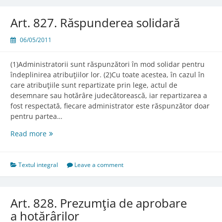
situaţii
speciale
Art. 827. Răspunderea solidară
06/05/2011
(1)Administratorii sunt răspunzători în mod solidar pentru
îndeplinirea atribuţiilor lor. (2)Cu toate acestea, în cazul în
care atribuţiile sunt repartizate prin lege, actul de
desemnare sau hotărâre judecătorească, iar repartizarea a
fost respectată, fiecare administrator este răspunzător doar
pentru partea…
Art.
Read more
827.
Răspunderea
solidară
Textul integral
Leave a comment
Art. 828. Prezumţia de aprobare
a hotărârilor