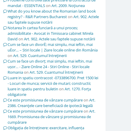
Probleme controversate privitoare la contractul de
mandat - ESSENTIALS
on
Art. 2009. Noţiunea
What do you know about the Romanian land book
registry? - R&R Partners Bucharest
on
Art. 902. Actele
sau faptele supuse notării
Notarea în cartea funciară a unui proces;
admisibilitate - Avocat in Timisoara cabinet Mirela
David
on
Art. 902. Actele sau faptele supuse notării
Cum se face un divorÈ; mai simplu, mai ieftin, mai
uÈor… – Stiri locale | Ziare locale online din România
on
Art. 529. Cuantumul întreţinerii
Cum se face un divorț; mai simplu, mai ieftin, mai
ușor… - Ziare Online 24 - Stiri Online - Stiri locale
Romania
on
Art. 529. Cuantumul întreţinerii
Luare in spatiu contracost -0733896700. Pret 1500 lei
- Locuri de munca; servicii de mutari; constructii;
luare in spatiu pentru buletin
on
Art. 1270. Forţa
obligatorie
Ce este promisiunea de vânzare cumpărare
on
Art.
2386. Creanţele care beneficiază de ipotecă legală
Ce este promisiunea de vânzare cumpărare
on
Art.
1669. Promisiunea de vânzare şi promisiunea de
cumpărare
Obligația de întreținere: exercitare, influența