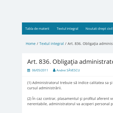
Skip
to
content
Tabla de materii
Textul integral
Noutati drept civil
Home
Textul integral
Art. 836. Obligaţia administ
Art. 836. Obligaţia administrato
06/05/2011
Andrei SĂVESCU
(1) Administratorul trebuie să indice calitatea sa 
cursul administrării.
(2) În caz contrar, plasamentul şi profitul aferent 
nerentabile, administratorul va acoperi personal p