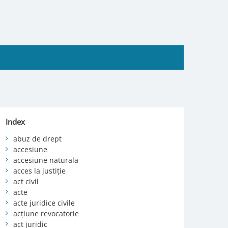
Index
abuz de drept
accesiune
accesiune naturala
acces la justiție
act civil
acte
acte juridice civile
acțiune revocatorie
act juridic