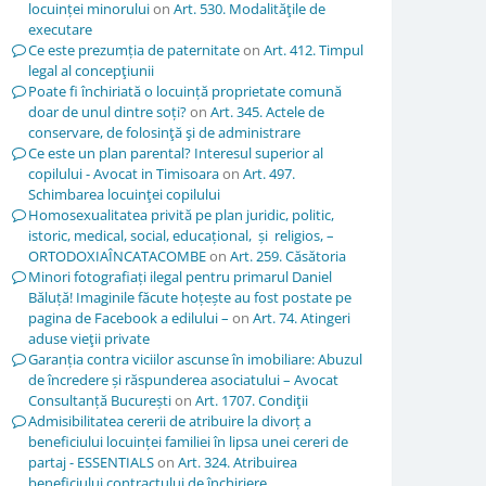
locuinței minorului
on
Art. 530. Modalităţile de
executare
Ce este prezumția de paternitate
on
Art. 412. Timpul
legal al concepţiunii
Poate fi închiriată o locuință proprietate comună
doar de unul dintre soți?
on
Art. 345. Actele de
conservare, de folosinţă şi de administrare
Ce este un plan parental? Interesul superior al
copilului - Avocat in Timisoara
on
Art. 497.
Schimbarea locuinţei copilului
Homosexualitatea privită pe plan juridic, politic,
istoric, medical, social, educațional, și religios, –
ORTODOXIAÎNCATACOMBE
on
Art. 259. Căsătoria
Minori fotografiați ilegal pentru primarul Daniel
Băluță! Imaginile făcute hoțește au fost postate pe
pagina de Facebook a edilului –
on
Art. 74. Atingeri
aduse vieţii private
Garanția contra viciilor ascunse în imobiliare: Abuzul
de încredere și răspunderea asociatului – Avocat
Consultanță București
on
Art. 1707. Condiţii
Admisibilitatea cererii de atribuire la divorț a
beneficiului locuinței familiei în lipsa unei cereri de
partaj - ESSENTIALS
on
Art. 324. Atribuirea
beneficiului contractului de închiriere