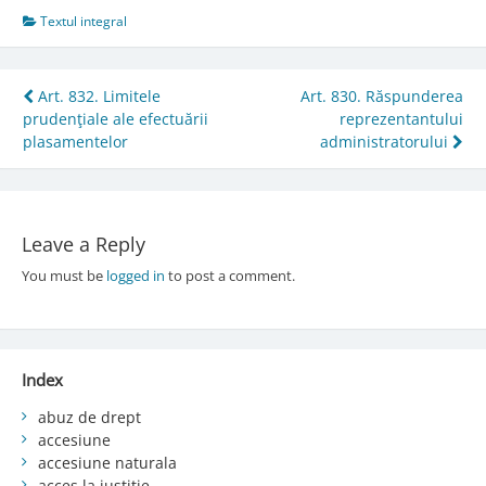
Textul integral
Post
Art. 832. Limitele
Art. 830. Răspunderea
prudenţiale ale efectuării
reprezentantului
navigation
plasamentelor
administratorului
Leave a Reply
You must be
logged in
to post a comment.
Index
abuz de drept
accesiune
accesiune naturala
acces la justiție