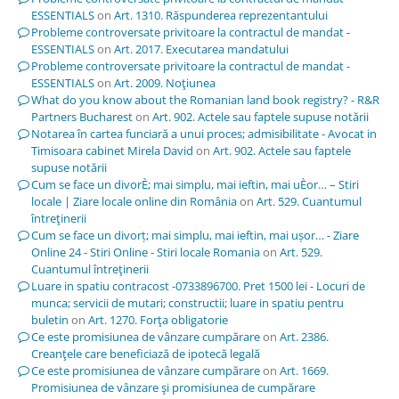
ESSENTIALS
on
Art. 1310. Răspunderea reprezentantului
Probleme controversate privitoare la contractul de mandat -
ESSENTIALS
on
Art. 2017. Executarea mandatului
Probleme controversate privitoare la contractul de mandat -
ESSENTIALS
on
Art. 2009. Noţiunea
What do you know about the Romanian land book registry? - R&R
Partners Bucharest
on
Art. 902. Actele sau faptele supuse notării
Notarea în cartea funciară a unui proces; admisibilitate - Avocat in
Timisoara cabinet Mirela David
on
Art. 902. Actele sau faptele
supuse notării
Cum se face un divorÈ; mai simplu, mai ieftin, mai uÈor… – Stiri
locale | Ziare locale online din România
on
Art. 529. Cuantumul
întreţinerii
Cum se face un divorț; mai simplu, mai ieftin, mai ușor… - Ziare
Online 24 - Stiri Online - Stiri locale Romania
on
Art. 529.
Cuantumul întreţinerii
Luare in spatiu contracost -0733896700. Pret 1500 lei - Locuri de
munca; servicii de mutari; constructii; luare in spatiu pentru
buletin
on
Art. 1270. Forţa obligatorie
Ce este promisiunea de vânzare cumpărare
on
Art. 2386.
Creanţele care beneficiază de ipotecă legală
Ce este promisiunea de vânzare cumpărare
on
Art. 1669.
Promisiunea de vânzare şi promisiunea de cumpărare