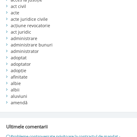
act civil
acte
acte juridice civile
acțiune revocatorie
act juridic
administrare
administrare bunuri
administrator
adoptat
adoptator
adopție
afinitate
albie
albii
aluviuni
amendă
Ultimele comentarii
Probleme controversate privitoare la contractul de mandat -