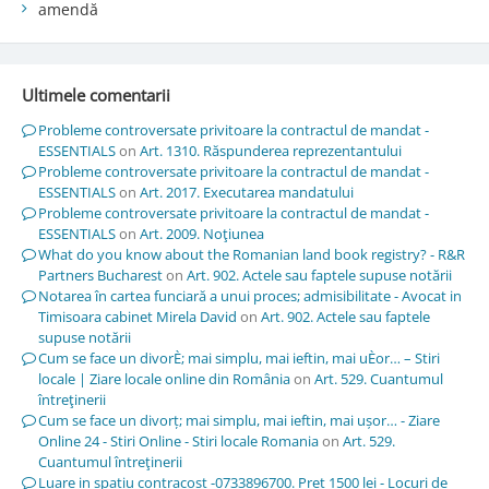
amendă
Ultimele comentarii
Probleme controversate privitoare la contractul de mandat -
ESSENTIALS
on
Art. 1310. Răspunderea reprezentantului
Probleme controversate privitoare la contractul de mandat -
ESSENTIALS
on
Art. 2017. Executarea mandatului
Probleme controversate privitoare la contractul de mandat -
ESSENTIALS
on
Art. 2009. Noţiunea
What do you know about the Romanian land book registry? - R&R
Partners Bucharest
on
Art. 902. Actele sau faptele supuse notării
Notarea în cartea funciară a unui proces; admisibilitate - Avocat in
Timisoara cabinet Mirela David
on
Art. 902. Actele sau faptele
supuse notării
Cum se face un divorÈ; mai simplu, mai ieftin, mai uÈor… – Stiri
locale | Ziare locale online din România
on
Art. 529. Cuantumul
întreţinerii
Cum se face un divorț; mai simplu, mai ieftin, mai ușor… - Ziare
Online 24 - Stiri Online - Stiri locale Romania
on
Art. 529.
Cuantumul întreţinerii
Luare in spatiu contracost -0733896700. Pret 1500 lei - Locuri de