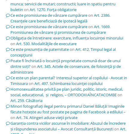
munca; servicii de mutari; constructii; luare in spatiu pentru
buletin
on
Art. 1270. Forţa obligatorie
Ce este promisiunea de vânzare cumpărare
on
Art. 2386.
Creanţele care beneficiază de ipotecă legală
Ce este promisiunea de vânzare cumpărare
on
Art. 1669.
Promisiunea de vânzare şi promisiunea de cumpărare
Obligația de întreținere: exercitare, influența locuinței minorului
on
Art. 530. Modalităţile de executare
Ce este prezumția de paternitate
on
Art. 412. Timpul legal al
concepţiunii
Poate fi închiriată o locuință proprietate comună doar de unul
dintre soți?
on
Art. 345. Actele de conservare, de folosinţă şi de
administrare
Ce este un plan parental? Interesul superior al copilului - Avocat in
Timisoara
on
Art. 497. Schimbarea locuinţei copilului
Homosexualitatea privită pe plan juridic, politic, istoric, medical,
social, educațional, și religios, – ORTODOXIAÎNCATACOMBE
on
Art. 259. Căsătoria
Minori fotografiați ilegal pentru primarul Daniel Băluță! Imaginile
făcute hoțește au fost postate pe pagina de Facebook a edilului –
on
Art. 74. Atingeri aduse vieţii private
Garanția contra viciilor ascunse în imobiliare: Abuzul de încredere
și răspunderea asociatului – Avocat Consultanță București
on
Art.