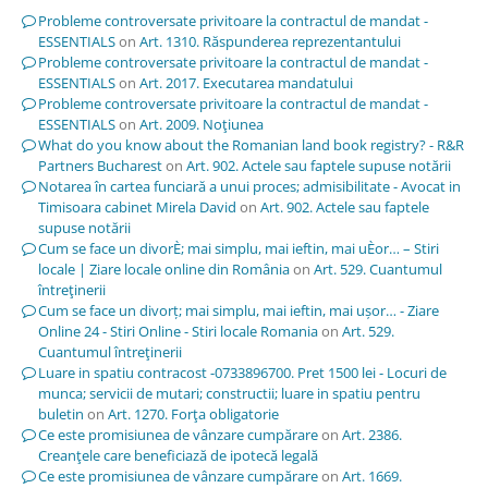
Probleme controversate privitoare la contractul de mandat -
ESSENTIALS
on
Art. 1310. Răspunderea reprezentantului
Probleme controversate privitoare la contractul de mandat -
ESSENTIALS
on
Art. 2017. Executarea mandatului
Probleme controversate privitoare la contractul de mandat -
ESSENTIALS
on
Art. 2009. Noţiunea
What do you know about the Romanian land book registry? - R&R
Partners Bucharest
on
Art. 902. Actele sau faptele supuse notării
Notarea în cartea funciară a unui proces; admisibilitate - Avocat in
Timisoara cabinet Mirela David
on
Art. 902. Actele sau faptele
supuse notării
Cum se face un divorÈ; mai simplu, mai ieftin, mai uÈor… – Stiri
locale | Ziare locale online din România
on
Art. 529. Cuantumul
întreţinerii
Cum se face un divorț; mai simplu, mai ieftin, mai ușor… - Ziare
Online 24 - Stiri Online - Stiri locale Romania
on
Art. 529.
Cuantumul întreţinerii
Luare in spatiu contracost -0733896700. Pret 1500 lei - Locuri de
munca; servicii de mutari; constructii; luare in spatiu pentru
buletin
on
Art. 1270. Forţa obligatorie
Ce este promisiunea de vânzare cumpărare
on
Art. 2386.
Creanţele care beneficiază de ipotecă legală
Ce este promisiunea de vânzare cumpărare
on
Art. 1669.