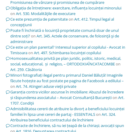
Promisiunea de vânzare şi promisiunea de cumpărare
Obligația de întreținere: exercitare, influența locuinței minorului
on
Art. 530. Modalităţile de executare
Ce este prezumția de paternitate
on
Art. 412. Timpul legal al
concepţiunii
Poate fi închiriată o locuință proprietate comună doar de unul
dintre soți?
on
Art. 345. Actele de conservare, de folosinţă şi de
administrare
Ce este un plan parental? Interesul superior al copilului - Avocat in
Timisoara
on
Art. 497. Schimbarea locuinţei copilului
Homosexualitatea privită pe plan juridic, politic, istoric, medical,
social, educațional, și religios, – ORTODOXIAÎNCATACOMBE
on
Art. 259. Căsătoria
Minori fotografiați ilegal pentru primarul Daniel Băluță! Imaginile
făcute hoțește au fost postate pe pagina de Facebook a edilului –
on
Art. 74. Atingeri aduse vieţii private
Garanția contra viciilor ascunse în imobiliare: Abuzul de încredere
și răspunderea asociatului – Avocat Consultanță București
on
Art.
1707. Condiţii
Admisibilitatea cererii de atribuire la divorț a beneficiului locuinței
familiei în lipsa unei cereri de partaj - ESSENTIALS
on
Art. 324.
Atribuirea beneficiului contractului de închiriere
Contracte de închiriere, să nu iei țeapă de la chiriași; avocații spun
on
Art. 1816. Denunţarea contractului