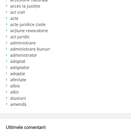
acces la justiție
act civil
acte
acte juridice civile
acțiune revocatorie
act juridic
administrare
administrare bunuri
administrator
adoptat
adoptator
adopție
afinitate
albie
albii
aluviuni
amendă
Ultimele comentarii