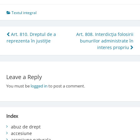
Textul integral
Post
Art. 810. Dreptul de a
Art. 808. Interdicţia folosirii
reprezenta în justiţie
bunurilor administrate în
navigation
interes propriu
Leave a Reply
You must be
logged in
to post a comment.
Index
abuz de drept
accesiune
accesiune naturala