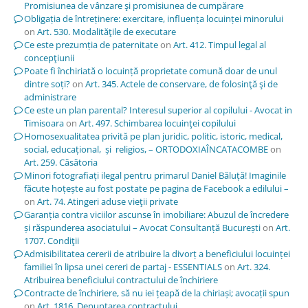
Promisiunea de vânzare şi promisiunea de cumpărare
Obligația de întreținere: exercitare, influența locuinței minorului
on
Art. 530. Modalităţile de executare
Ce este prezumția de paternitate
on
Art. 412. Timpul legal al
concepţiunii
Poate fi închiriată o locuință proprietate comună doar de unul
dintre soți?
on
Art. 345. Actele de conservare, de folosinţă şi de
administrare
Ce este un plan parental? Interesul superior al copilului - Avocat in
Timisoara
on
Art. 497. Schimbarea locuinţei copilului
Homosexualitatea privită pe plan juridic, politic, istoric, medical,
social, educațional, și religios, – ORTODOXIAÎNCATACOMBE
on
Art. 259. Căsătoria
Minori fotografiați ilegal pentru primarul Daniel Băluță! Imaginile
făcute hoțește au fost postate pe pagina de Facebook a edilului –
on
Art. 74. Atingeri aduse vieţii private
Garanția contra viciilor ascunse în imobiliare: Abuzul de încredere
și răspunderea asociatului – Avocat Consultanță București
on
Art.
1707. Condiţii
Admisibilitatea cererii de atribuire la divorț a beneficiului locuinței
familiei în lipsa unei cereri de partaj - ESSENTIALS
on
Art. 324.
Atribuirea beneficiului contractului de închiriere
Contracte de închiriere, să nu iei țeapă de la chiriași; avocații spun
on
Art. 1816. Denunţarea contractului