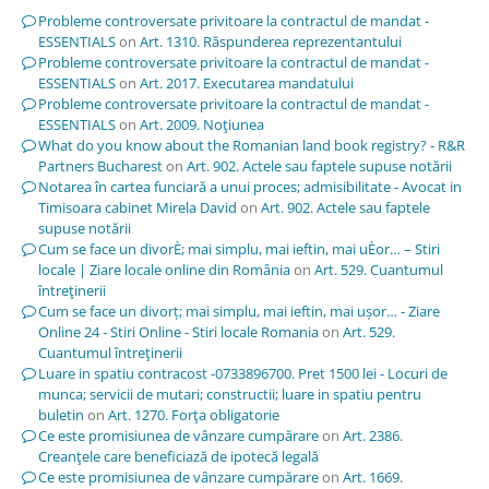
Probleme controversate privitoare la contractul de mandat -
ESSENTIALS
on
Art. 1310. Răspunderea reprezentantului
Probleme controversate privitoare la contractul de mandat -
ESSENTIALS
on
Art. 2017. Executarea mandatului
Probleme controversate privitoare la contractul de mandat -
ESSENTIALS
on
Art. 2009. Noţiunea
What do you know about the Romanian land book registry? - R&R
Partners Bucharest
on
Art. 902. Actele sau faptele supuse notării
Notarea în cartea funciară a unui proces; admisibilitate - Avocat in
Timisoara cabinet Mirela David
on
Art. 902. Actele sau faptele
supuse notării
Cum se face un divorÈ; mai simplu, mai ieftin, mai uÈor… – Stiri
locale | Ziare locale online din România
on
Art. 529. Cuantumul
întreţinerii
Cum se face un divorț; mai simplu, mai ieftin, mai ușor… - Ziare
Online 24 - Stiri Online - Stiri locale Romania
on
Art. 529.
Cuantumul întreţinerii
Luare in spatiu contracost -0733896700. Pret 1500 lei - Locuri de
munca; servicii de mutari; constructii; luare in spatiu pentru
buletin
on
Art. 1270. Forţa obligatorie
Ce este promisiunea de vânzare cumpărare
on
Art. 2386.
Creanţele care beneficiază de ipotecă legală
Ce este promisiunea de vânzare cumpărare
on
Art. 1669.