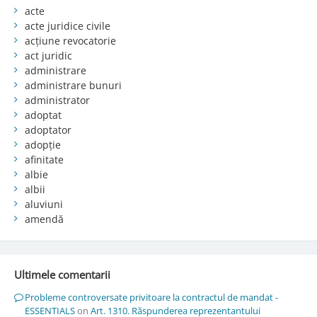
acte
acte juridice civile
acțiune revocatorie
act juridic
administrare
administrare bunuri
administrator
adoptat
adoptator
adopție
afinitate
albie
albii
aluviuni
amendă
Ultimele comentarii
Probleme controversate privitoare la contractul de mandat -
ESSENTIALS
on
Art. 1310. Răspunderea reprezentantului