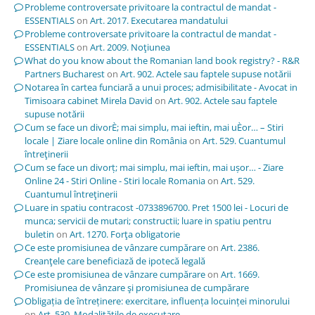
Probleme controversate privitoare la contractul de mandat -
ESSENTIALS
on
Art. 2017. Executarea mandatului
Probleme controversate privitoare la contractul de mandat -
ESSENTIALS
on
Art. 2009. Noţiunea
What do you know about the Romanian land book registry? - R&R
Partners Bucharest
on
Art. 902. Actele sau faptele supuse notării
Notarea în cartea funciară a unui proces; admisibilitate - Avocat in
Timisoara cabinet Mirela David
on
Art. 902. Actele sau faptele
supuse notării
Cum se face un divorÈ; mai simplu, mai ieftin, mai uÈor… – Stiri
locale | Ziare locale online din România
on
Art. 529. Cuantumul
întreţinerii
Cum se face un divorț; mai simplu, mai ieftin, mai ușor… - Ziare
Online 24 - Stiri Online - Stiri locale Romania
on
Art. 529.
Cuantumul întreţinerii
Luare in spatiu contracost -0733896700. Pret 1500 lei - Locuri de
munca; servicii de mutari; constructii; luare in spatiu pentru
buletin
on
Art. 1270. Forţa obligatorie
Ce este promisiunea de vânzare cumpărare
on
Art. 2386.
Creanţele care beneficiază de ipotecă legală
Ce este promisiunea de vânzare cumpărare
on
Art. 1669.
Promisiunea de vânzare şi promisiunea de cumpărare
Obligația de întreținere: exercitare, influența locuinței minorului
on
Art. 530. Modalităţile de executare