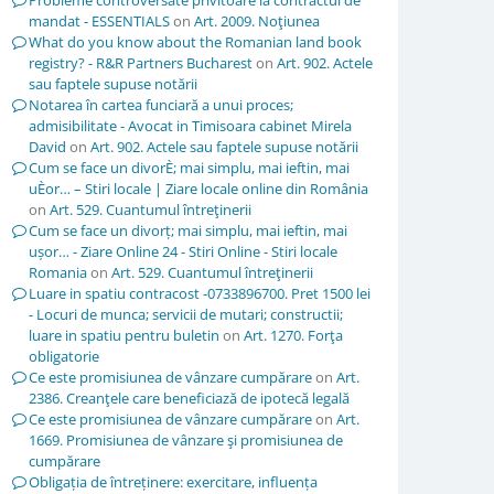
Probleme controversate privitoare la contractul de
mandat - ESSENTIALS
on
Art. 2009. Noţiunea
What do you know about the Romanian land book
registry? - R&R Partners Bucharest
on
Art. 902. Actele
sau faptele supuse notării
Notarea în cartea funciară a unui proces;
admisibilitate - Avocat in Timisoara cabinet Mirela
David
on
Art. 902. Actele sau faptele supuse notării
Cum se face un divorÈ; mai simplu, mai ieftin, mai
uÈor… – Stiri locale | Ziare locale online din România
on
Art. 529. Cuantumul întreţinerii
Cum se face un divorț; mai simplu, mai ieftin, mai
ușor… - Ziare Online 24 - Stiri Online - Stiri locale
Romania
on
Art. 529. Cuantumul întreţinerii
Luare in spatiu contracost -0733896700. Pret 1500 lei
- Locuri de munca; servicii de mutari; constructii;
luare in spatiu pentru buletin
on
Art. 1270. Forţa
obligatorie
Ce este promisiunea de vânzare cumpărare
on
Art.
2386. Creanţele care beneficiază de ipotecă legală
Ce este promisiunea de vânzare cumpărare
on
Art.
1669. Promisiunea de vânzare şi promisiunea de
cumpărare
Obligația de întreținere: exercitare, influența