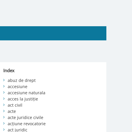
Index
abuz de drept
accesiune
accesiune naturala
acces la justiție
act civil
acte
acte juridice civile
acțiune revocatorie
act juridic