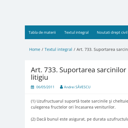
Skip
to
content
Tabla de materii
Textul integral
Noutati drept civil
Home
Textul integral
Art. 733. Suportarea sarcinil
Art. 733. Suportarea sarcinilor ş
litigiu
06/05/2011
Andrei SĂVESCU
(1) Uzufructuarul suportă toate sarcinile şi cheltuie
culegerea fructelor ori încasarea veniturilor.
(2) Dacă bunul este asigurat, pe durata uzufructul