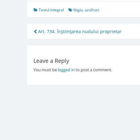
Textul integral
litigiu
,
uzufruct
Post
Art. 734. Înştiinţarea nudului proprietar
navigation
Leave a Reply
You must be
logged in
to post a comment.