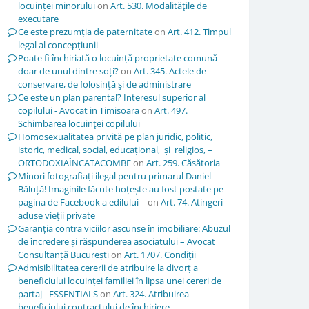
locuinței minorului
on
Art. 530. Modalităţile de
executare
Ce este prezumția de paternitate
on
Art. 412. Timpul
legal al concepţiunii
Poate fi închiriată o locuință proprietate comună
doar de unul dintre soți?
on
Art. 345. Actele de
conservare, de folosinţă şi de administrare
Ce este un plan parental? Interesul superior al
copilului - Avocat in Timisoara
on
Art. 497.
Schimbarea locuinţei copilului
Homosexualitatea privită pe plan juridic, politic,
istoric, medical, social, educațional, și religios, –
ORTODOXIAÎNCATACOMBE
on
Art. 259. Căsătoria
Minori fotografiați ilegal pentru primarul Daniel
Băluță! Imaginile făcute hoțește au fost postate pe
pagina de Facebook a edilului –
on
Art. 74. Atingeri
aduse vieţii private
Garanția contra viciilor ascunse în imobiliare: Abuzul
de încredere și răspunderea asociatului – Avocat
Consultanță București
on
Art. 1707. Condiţii
Admisibilitatea cererii de atribuire la divorț a
beneficiului locuinței familiei în lipsa unei cereri de
partaj - ESSENTIALS
on
Art. 324. Atribuirea
beneficiului contractului de închiriere