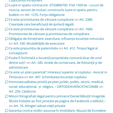
Cuantumul întreţinerii
Luare in spatiu contracost -0733896700. Pret 1500 lei - Locuri de
munca; servicii de mutari; constructii; luare in spatiu pentru
buletin
on
Art. 1270. Forţa obligatorie
Ce este promisiunea de vânzare cumpărare
on
Art. 2386.
Creanţele care beneficiază de ipotecă legală
Ce este promisiunea de vânzare cumpărare
on
Art. 1669.
Promisiunea de vânzare şi promisiunea de cumpărare
Obligația de întreținere: exercitare, influența locuinței minorului
on
Art. 530. Modalităţile de executare
Ce este prezumția de paternitate
on
Art. 412. Timpul legal al
concepţiunii
Poate fi închiriată o locuință proprietate comună doar de unul
dintre soți?
on
Art. 345. Actele de conservare, de folosinţă şi de
administrare
Ce este un plan parental? Interesul superior al copilului - Avocat in
Timisoara
on
Art. 497. Schimbarea locuinţei copilului
Homosexualitatea privită pe plan juridic, politic, istoric, medical,
social, educațional, și religios, – ORTODOXIAÎNCATACOMBE
on
Art. 259. Căsătoria
Minori fotografiați ilegal pentru primarul Daniel Băluță! Imaginile
făcute hoțește au fost postate pe pagina de Facebook a edilului –
on
Art. 74. Atingeri aduse vieţii private
Garanția contra viciilor ascunse în imobiliare: Abuzul de încredere