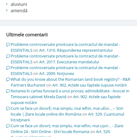
aluviuni
amendă
Ultimele comentarii
Probleme controversate privitoare la contractul de mandat -
ESSENTIALS
on
Art. 1310. Răspunderea reprezentantului
Probleme controversate privitoare la contractul de mandat -
ESSENTIALS
on
Art. 2017. Executarea mandatului
Probleme controversate privitoare la contractul de mandat -
ESSENTIALS
on
Art. 2009. Noţiunea
What do you know about the Romanian land book registry? - R&R
Partners Bucharest
on
Art. 902. Actele sau faptele supuse notării
Notarea în cartea funciară a unui proces; admisibilitate - Avocat in
Timisoara cabinet Mirela David
on
Art. 902. Actele sau faptele
supuse notării
Cum se face un divorÈ; mai simplu, mai ieftin, mai uÈor… – Stiri
locale | Ziare locale online din România
on
Art. 529. Cuantumul
întreţinerii
Cum se face un divorț; mai simplu, mai ieftin, mai ușor… - Ziare
Online 24 - Stiri Online - Stiri locale Romania
on
Art. 529.