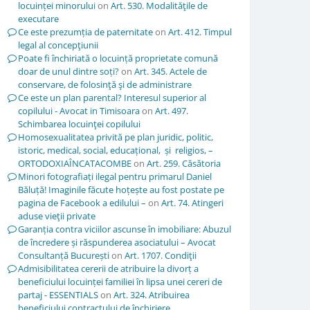
locuinței minorului
on
Art. 530. Modalităţile de
executare
Ce este prezumția de paternitate
on
Art. 412. Timpul
legal al concepţiunii
Poate fi închiriată o locuință proprietate comună
doar de unul dintre soți?
on
Art. 345. Actele de
conservare, de folosinţă şi de administrare
Ce este un plan parental? Interesul superior al
copilului - Avocat in Timisoara
on
Art. 497.
Schimbarea locuinţei copilului
Homosexualitatea privită pe plan juridic, politic,
istoric, medical, social, educațional, și religios, –
ORTODOXIAÎNCATACOMBE
on
Art. 259. Căsătoria
Minori fotografiați ilegal pentru primarul Daniel
Băluță! Imaginile făcute hoțește au fost postate pe
pagina de Facebook a edilului –
on
Art. 74. Atingeri
aduse vieţii private
Garanția contra viciilor ascunse în imobiliare: Abuzul
de încredere și răspunderea asociatului – Avocat
Consultanță București
on
Art. 1707. Condiţii
Admisibilitatea cererii de atribuire la divorț a
beneficiului locuinței familiei în lipsa unei cereri de
partaj - ESSENTIALS
on
Art. 324. Atribuirea
beneficiului contractului de închiriere