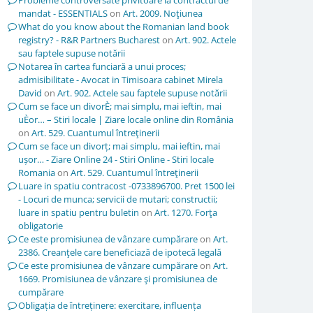
Probleme controversate privitoare la contractul de
mandat - ESSENTIALS
on
Art. 2009. Noţiunea
What do you know about the Romanian land book
registry? - R&R Partners Bucharest
on
Art. 902. Actele
sau faptele supuse notării
Notarea în cartea funciară a unui proces;
admisibilitate - Avocat in Timisoara cabinet Mirela
David
on
Art. 902. Actele sau faptele supuse notării
Cum se face un divorÈ; mai simplu, mai ieftin, mai
uÈor… – Stiri locale | Ziare locale online din România
on
Art. 529. Cuantumul întreţinerii
Cum se face un divorț; mai simplu, mai ieftin, mai
ușor… - Ziare Online 24 - Stiri Online - Stiri locale
Romania
on
Art. 529. Cuantumul întreţinerii
Luare in spatiu contracost -0733896700. Pret 1500 lei
- Locuri de munca; servicii de mutari; constructii;
luare in spatiu pentru buletin
on
Art. 1270. Forţa
obligatorie
Ce este promisiunea de vânzare cumpărare
on
Art.
2386. Creanţele care beneficiază de ipotecă legală
Ce este promisiunea de vânzare cumpărare
on
Art.
1669. Promisiunea de vânzare şi promisiunea de
cumpărare
Obligația de întreținere: exercitare, influența