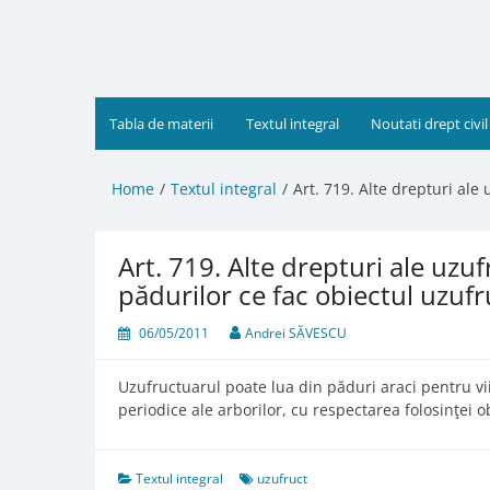
Skip
to
content
Tabla de materii
Textul integral
Noutati drept civil
Home
Textul integral
Art. 719. Alte drepturi ale
Art. 719. Alte drepturi ale uzu
pădurilor ce fac obiectul uzufr
06/05/2011
Andrei SĂVESCU
Uzufructuarul poate lua din păduri araci pentru v
periodice ale arborilor, cu respectarea folosinţei ob
Textul integral
uzufruct