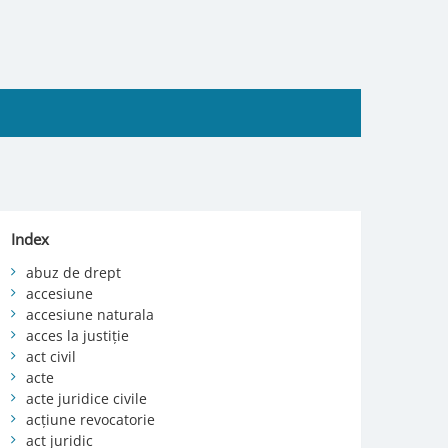
Index
abuz de drept
accesiune
accesiune naturala
acces la justiție
act civil
acte
acte juridice civile
acțiune revocatorie
act juridic