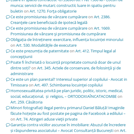
munca; servicii de mutari; constructii; luare in spatiu pentru
buletin
on
Art. 1270. Forţa obligatorie
Ce este promisiunea de vânzare cumpărare
on
Art. 2386.
Creanţele care beneficiază de ipotecă legală
Ce este promisiunea de vânzare cumpărare
on
Art. 1669.
Promisiunea de vânzare şi promisiunea de cumpărare
Obligația de întreținere: exercitare, influența locuinței minorului
on
Art. 530. Modalităţile de executare
Ce este prezumția de paternitate
on
Art. 412. Timpul legal al
concepţiunii
Poate fi închiriată o locuință proprietate comună doar de unul
dintre soți?
on
Art. 345. Actele de conservare, de folosinţă şi de
administrare
Ce este un plan parental? Interesul superior al copilului - Avocat in
Timisoara
on
Art. 497. Schimbarea locuinţei copilului
Homosexualitatea privită pe plan juridic, politic, istoric, medical,
social, educațional, și religios, – ORTODOXIAÎNCATACOMBE
on
Art. 259. Căsătoria
Minori fotografiați ilegal pentru primarul Daniel Băluță! Imaginile
făcute hoțește au fost postate pe pagina de Facebook a edilului –
on
Art. 74. Atingeri aduse vieţii private
Garanția contra viciilor ascunse în imobiliare: Abuzul de încredere
și răspunderea asociatului – Avocat Consultanță București
on
Art.