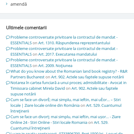
amendă
Ultimele comentarii
Probleme controversate privitoare la contractul de mandat -
ESSENTIALS
on
Art. 1310. Răspunderea reprezentantului
Probleme controversate privitoare la contractul de mandat -
ESSENTIALS
on
Art. 2017. Executarea mandatului
Probleme controversate privitoare la contractul de mandat -
ESSENTIALS
on
Art. 2009. Noţiunea
What do you know about the Romanian land book registry? - R&R
Partners Bucharest
on
Art. 902. Actele sau faptele supuse notării
Notarea în cartea funciară a unui proces; admisibilitate - Avocat in
Timisoara cabinet Mirela David
on
Art. 902. Actele sau faptele
supuse notării
Cum se face un divorÈ; mai simplu, mai ieftin, mai uÈor… – Stiri
locale | Ziare locale online din România
on
Art. 529. Cuantumul
întreţinerii
Cum se face un divorț; mai simplu, mai ieftin, mai ușor… - Ziare
Online 24 - Stiri Online - Stiri locale Romania
on
Art. 529.
Cuantumul întreţinerii
Luare in spatiu contracost -0733896700. Pret 1500 lei - Locuri de