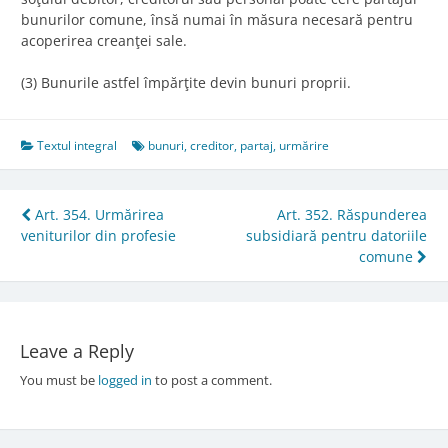
bunurilor comune, însă numai în măsura necesară pentru
acoperirea creanţei sale.
(3) Bunurile astfel împărţite devin bunuri proprii.
Textul integral
bunuri
,
creditor
,
partaj
,
urmărire
Post
Art. 354. Urmărirea
Art. 352. Răspunderea
veniturilor din profesie
subsidiară pentru datoriile
navigation
comune
Leave a Reply
You must be
logged in
to post a comment.