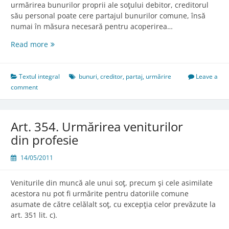
urmărirea bunurilor proprii ale soţului debitor, creditorul
său personal poate cere partajul bunurilor comune, însă
numai în măsura necesară pentru acoperirea…
Art.
Read more
353.
Urmărirea
bunurilor
Textul integral
bunuri
,
creditor
,
partaj
,
urmărire
Leave a
comune
comment
Art. 354. Urmărirea veniturilor
din profesie
14/05/2011
Veniturile din muncă ale unui soţ, precum şi cele asimilate
acestora nu pot fi urmărite pentru datoriile comune
asumate de către celălalt soţ, cu excepţia celor prevăzute la
art. 351 lit. c).