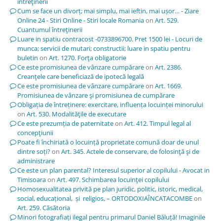
întreţinerii
Cum se face un divorț; mai simplu, mai ieftin, mai ușor… - Ziare
Online 24 - Stiri Online - Stiri locale Romania
on
Art. 529.
Cuantumul întreţinerii
Luare in spatiu contracost -0733896700. Pret 1500 lei - Locuri de
munca; servicii de mutari; constructii; luare in spatiu pentru
buletin
on
Art. 1270. Forţa obligatorie
Ce este promisiunea de vânzare cumpărare
on
Art. 2386.
Creanţele care beneficiază de ipotecă legală
Ce este promisiunea de vânzare cumpărare
on
Art. 1669.
Promisiunea de vânzare şi promisiunea de cumpărare
Obligația de întreținere: exercitare, influența locuinței minorului
on
Art. 530. Modalităţile de executare
Ce este prezumția de paternitate
on
Art. 412. Timpul legal al
concepţiunii
Poate fi închiriată o locuință proprietate comună doar de unul
dintre soți?
on
Art. 345. Actele de conservare, de folosinţă şi de
administrare
Ce este un plan parental? Interesul superior al copilului - Avocat in
Timisoara
on
Art. 497. Schimbarea locuinţei copilului
Homosexualitatea privită pe plan juridic, politic, istoric, medical,
social, educațional, și religios, – ORTODOXIAÎNCATACOMBE
on
Art. 259. Căsătoria
Minori fotografiați ilegal pentru primarul Daniel Băluță! Imaginile