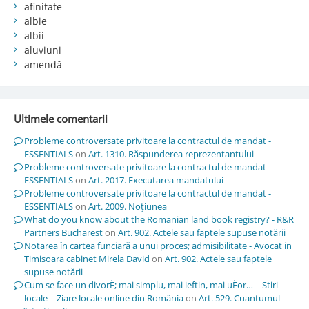
afinitate
albie
albii
aluviuni
amendă
Ultimele comentarii
Probleme controversate privitoare la contractul de mandat -
ESSENTIALS
on
Art. 1310. Răspunderea reprezentantului
Probleme controversate privitoare la contractul de mandat -
ESSENTIALS
on
Art. 2017. Executarea mandatului
Probleme controversate privitoare la contractul de mandat -
ESSENTIALS
on
Art. 2009. Noţiunea
What do you know about the Romanian land book registry? - R&R
Partners Bucharest
on
Art. 902. Actele sau faptele supuse notării
Notarea în cartea funciară a unui proces; admisibilitate - Avocat in
Timisoara cabinet Mirela David
on
Art. 902. Actele sau faptele
supuse notării
Cum se face un divorÈ; mai simplu, mai ieftin, mai uÈor… – Stiri
locale | Ziare locale online din România
on
Art. 529. Cuantumul