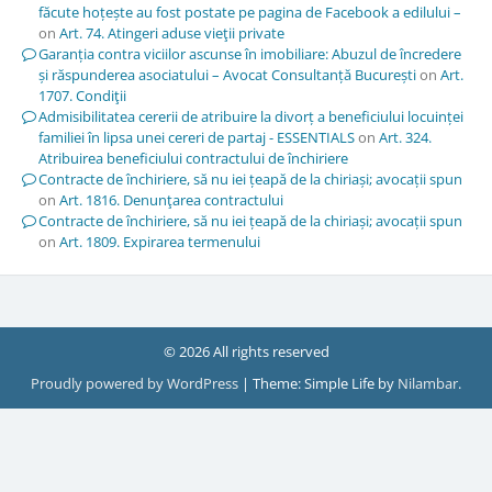
făcute hoțește au fost postate pe pagina de Facebook a edilului –
on
Art. 74. Atingeri aduse vieţii private
Garanția contra viciilor ascunse în imobiliare: Abuzul de încredere
și răspunderea asociatului – Avocat Consultanță București
on
Art.
1707. Condiţii
Admisibilitatea cererii de atribuire la divorț a beneficiului locuinței
familiei în lipsa unei cereri de partaj - ESSENTIALS
on
Art. 324.
Atribuirea beneficiului contractului de închiriere
Contracte de închiriere, să nu iei țeapă de la chiriași; avocații spun
on
Art. 1816. Denunţarea contractului
Contracte de închiriere, să nu iei țeapă de la chiriași; avocații spun
on
Art. 1809. Expirarea termenului
© 2026 All rights reserved
Proudly powered by WordPress
|
Theme: Simple Life by
Nilambar
.