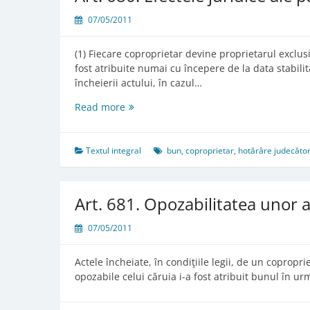
comun
07/05/2011
(1) Fiecare coproprietar devine proprietarul exclus
fost atribuite numai cu începere de la data stabili
încheierii actului, în cazul…
Art.
Read more
680.
Efectele
juridice
Textul integral
bun
,
coproprietar
,
hotărâre judecăto
ale
partajului
Art. 681. Opozabilitatea unor a
07/05/2011
Actele încheiate, în condiţiile legii, de un copropr
opozabile celui căruia i-a fost atribuit bunul în ur