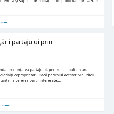
autentică şi supuse formalităţilor de publicitate prevăzute
comment
rii partajului prin
enda pronunţarea partajului, pentru cel mult un an,
lorlalţi coproprietari. Dacă pericolul acestor prejudicii
tanţa, la cererea părţii interesate,…
 comment