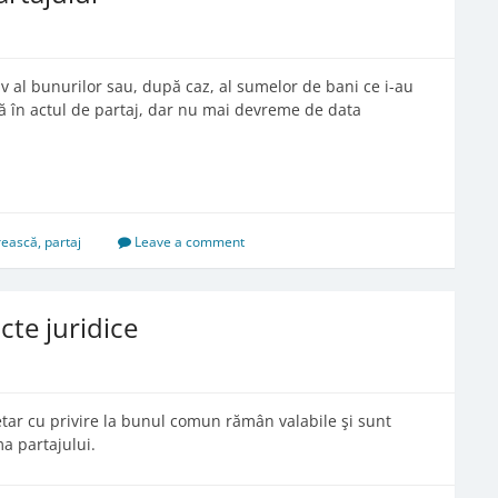
iv al bunurilor sau, după caz, al sumelor de bani ce i-au
tă în actul de partaj, dar nu mai devreme de data
rească
,
partaj
Leave a comment
cte juridice
ietar cu privire la bunul comun rămân valabile şi sunt
ma partajului.