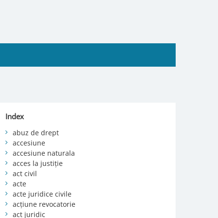
Index
abuz de drept
accesiune
accesiune naturala
acces la justiție
act civil
acte
acte juridice civile
acțiune revocatorie
act juridic