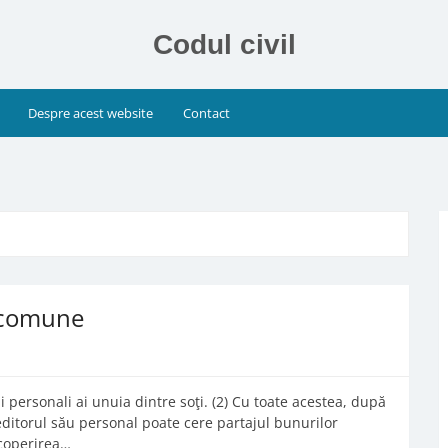
Codul civil
Despre acest website
Contact
r comune
i personali ai unuia dintre soţi. (2) Cu toate acestea, după
editorul său personal poate cere partajul bunurilor
coperirea…