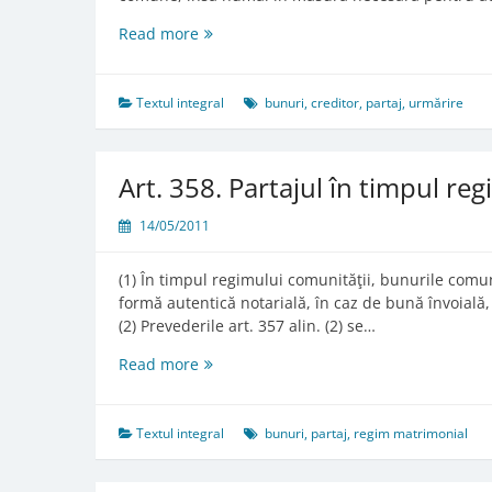
Art.
Read more
353.
Urmărirea
bunurilor
Textul integral
bunuri
,
creditor
,
partaj
,
urmărire
comune
Art. 358. Partajul în timpul re
14/05/2011
(1) În timpul regimului comunităţii, bunurile comune
formă autentică notarială, în caz de bună învoială,
(2) Prevederile art. 357 alin. (2) se…
Art.
Read more
358.
Partajul
în
Textul integral
bunuri
,
partaj
,
regim matrimonial
timpul
regimului