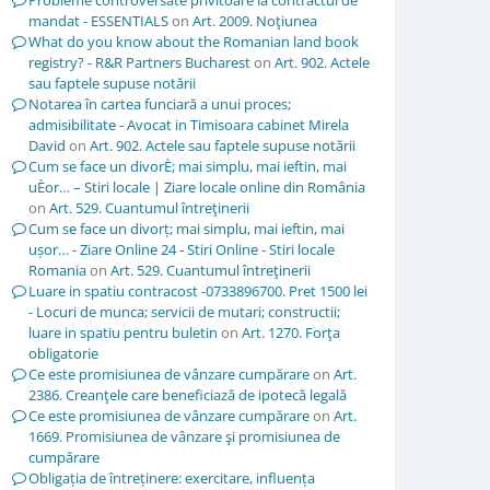
Probleme controversate privitoare la contractul de
mandat - ESSENTIALS
on
Art. 2009. Noţiunea
What do you know about the Romanian land book
registry? - R&R Partners Bucharest
on
Art. 902. Actele
sau faptele supuse notării
Notarea în cartea funciară a unui proces;
admisibilitate - Avocat in Timisoara cabinet Mirela
David
on
Art. 902. Actele sau faptele supuse notării
Cum se face un divorÈ; mai simplu, mai ieftin, mai
uÈor… – Stiri locale | Ziare locale online din România
on
Art. 529. Cuantumul întreţinerii
Cum se face un divorț; mai simplu, mai ieftin, mai
ușor… - Ziare Online 24 - Stiri Online - Stiri locale
Romania
on
Art. 529. Cuantumul întreţinerii
Luare in spatiu contracost -0733896700. Pret 1500 lei
- Locuri de munca; servicii de mutari; constructii;
luare in spatiu pentru buletin
on
Art. 1270. Forţa
obligatorie
Ce este promisiunea de vânzare cumpărare
on
Art.
2386. Creanţele care beneficiază de ipotecă legală
Ce este promisiunea de vânzare cumpărare
on
Art.
1669. Promisiunea de vânzare şi promisiunea de
cumpărare
Obligația de întreținere: exercitare, influența