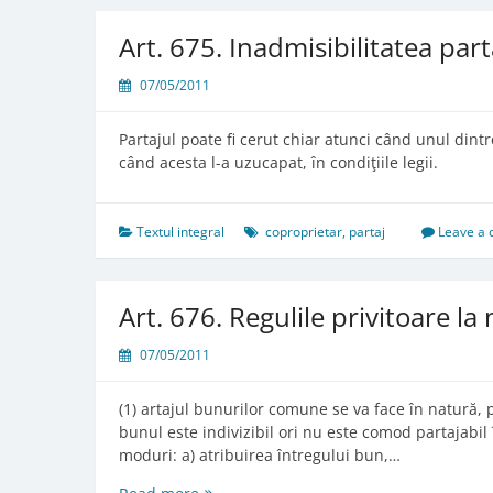
prin
hotărâre
Art. 675. Inadmisibilitatea part
judecătorească
07/05/2011
Partajul poate fi cerut chiar atunci când unul dintr
când acesta l-a uzucapat, în condiţiile legii.
Textul integral
coproprietar
,
partaj
Leave a
Art. 676. Regulile privitoare l
07/05/2011
(1) artajul bunurilor comune se va face în natură, 
bunul este indivizibil ori nu este comod partajabil
moduri: a) atribuirea întregului bun,…
Art.