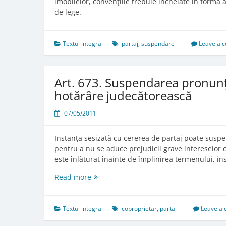
imobilelor, convenţiile trebuie încheiate în formă 
de lege.
Textul integral
partaj
,
suspendare
Leave a 
Art. 673. Suspendarea pronunţă
hotărâre judecătorească
07/05/2011
Instanţa sesizată cu cererea de partaj poate susp
pentru a nu se aduce prejudicii grave intereselor ce
este înlăturat înainte de împlinirea termenului, ins
Art.
Read more
673.
Suspendarea
pronunţării
Textul integral
coproprietar
,
partaj
Leave a
partajului