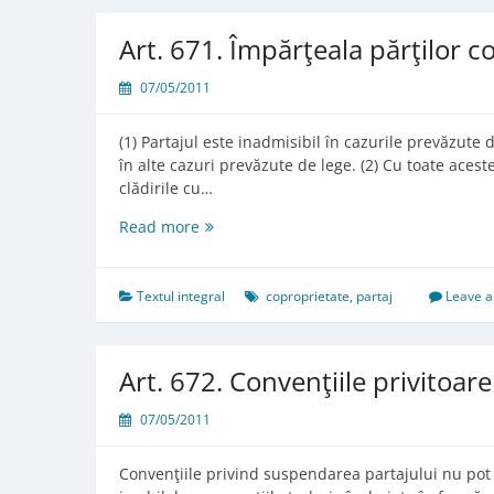
Art. 671. Împărţeala părţilor c
07/05/2011
(1) Partajul este inadmisibil în cazurile prevăzute 
în alte cazuri prevăzute de lege. (2) Cu toate acest
clădirile cu…
Art.
Read more
671.
Împărţeala
părţilor
Textul integral
coproprietate
,
partaj
Leave 
comune
ale
clădirilor
Art. 672. Convenţiile privitoar
07/05/2011
Convenţiile privind suspendarea partajului nu pot 