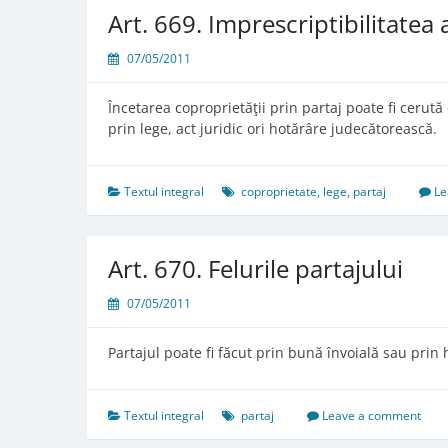
comunităţii
Art. 669. Imprescriptibilitatea 
07/05/2011
Încetarea coproprietăţii prin partaj poate fi cerută
prin lege, act juridic ori hotărâre judecătorească.
Textul integral
coproprietate
,
lege
,
partaj
Le
Art. 670. Felurile partajului
07/05/2011
Partajul poate fi făcut prin bună învoială sau prin h
Textul integral
partaj
Leave a comment