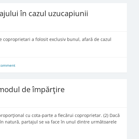
ajului în cazul uzucapiunii
e coproprietari a folosit exclusiv bunul, afară de cazul
 comment
a modul de împărţire
proporţional cu cota-parte a fiecărui coproprietar. (2) Dacă
 în natură, partajul se va face în unul dintre următoarele