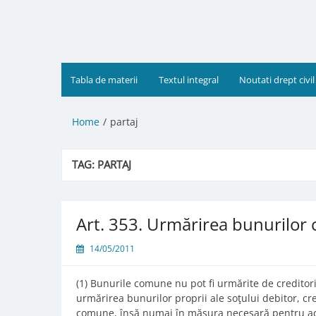
Skip
to
content
Tabla de materii
Textul integral
Noutati drept civil
Home
partaj
TAG:
PARTAJ
Art. 353. Urmărirea bunurilo
14/05/2011
(1) Bunurile comune nu pot fi urmărite de creditori
urmărirea bunurilor proprii ale soţului debitor, cr
comune, însă numai în măsura necesară pentru a