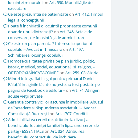
locuinței minorului
on
Art. 530. Modalităţile de
executare
Ce este prezumția de paternitate
on
Art. 412. Timpul
legal al concepţiunii
Poate fi închiriată o locuință proprietate comună
doar de unul dintre soți?
on
Art. 345. Actele de
conservare, de folosinţă şi de administrare
Ce este un plan parental? Interesul superior al
copilului - Avocat in Timisoara
on
Art. 497.
Schimbarea locuinţei copilului
Homosexualitatea privită pe plan juridic, politic,
istoric, medical, social, educațional, și religios, –
ORTODOXIAÎNCATACOMBE
on
Art. 259. Căsătoria
Minori fotografiați ilegal pentru primarul Daniel
Băluță! Imaginile făcute hoțește au fost postate pe
pagina de Facebook a edilului –
on
Art. 74. Atingeri
aduse vieţii private
Garanția contra viciilor ascunse în imobiliare: Abuzul
de încredere și răspunderea asociatului – Avocat
Consultanță București
on
Art. 1707. Condiţii
Admisibilitatea cererii de atribuire la divorț a
beneficiului locuinței familiei în lipsa unei cereri de
partaj - ESSENTIALS
on
Art. 324. Atribuirea
beneficiului contractului de închiriere