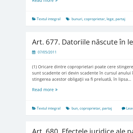
Read more
676.
Regulile
privitoare
Textul integral
bunuri
,
coproprietar
,
lege
,
partaj
la
modul
de
Art. 677. Datoriile născute în
împărţire
07/05/2011
(1) Oricare dintre coproprietari poate cere stinger
sunt scadente ori devin scadente în cursul anului 
stingerea acestor obligaţii va fi preluată, în lipsa…
Art.
Read more
677.
Datoriile
născute
Textul integral
bun
,
coproprietar
,
partaj
Lea
în
legătură
cu
Art. 680. Efectele juridice ale p
bunul